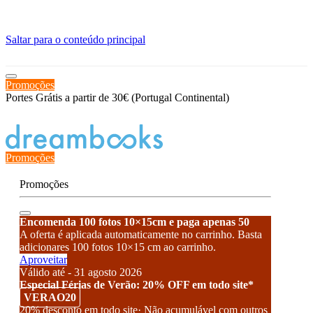
≡
Saltar para o conteúdo principal
Promoções
Portes Grátis a partir de 30€ (Portugal Continental)
Estado de encomenda
Promoções
Promoções
Encomenda 100 fotos 10×15cm e paga apenas 50
A oferta é aplicada automaticamente no carrinho. Basta
adicionares 100 fotos 10×15 cm ao carrinho.
Aproveitar
Válido até - 31 agosto 2026
Especial Férias de Verão: 20% OFF em todo site*
VERAO20
20% desconto em todo site· Não acumulável com outros