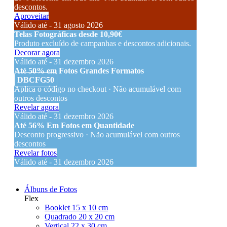
descontos.
Aproveitar
Válido até - 31 agosto 2026
Telas Fotográficas desde 10,90€
Produto excluído de campanhas e descontos adicionais.
Decorar agora
Válido até - 31 dezembro 2026
Até 50% em Fotos Grandes Formatos
DBCFG50
Aplica o código no checkout · Não acumulável com
outros descontos
Revelar agora
Válido até - 31 dezembro 2026
Até 56% Em Fotos em Quantidade
Desconto progressivo · Não acumulável com outros
descontos
Revelar fotos
Válido até - 31 dezembro 2026
Álbuns de Fotos
Flex
Booklet 15 x 10 cm
Quadrado 20 x 20 cm
Vertical 22 x 30 cm