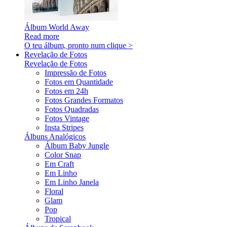
Álbum World Away
Read more
O teu álbum, pronto num clique >
Revelação de Fotos
Revelação de Fotos
Impressão de Fotos
Fotos em Quantidade
Fotos em 24h
Fotos Grandes Formatos
Fotos Quadradas
Fotos Vintage
Insta Stripes
Álbuns Analógicos
Álbum Baby Jungle
Color Snap
Em Craft
Em Linho
Em Linho Janela
Floral
Glam
Pop
Tropical