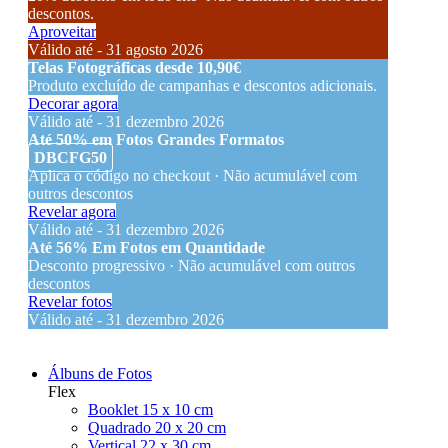
descontos.
Aproveitar
Válido até - 31 agosto 2026
Telas Fotográficas desde 10,90€
Produto excluído de campanhas e descontos adicionais.
Decorar agora
Válido até - 31 dezembro 2026
Até 50% em Fotos Grandes Formatos
DBCFG50
Aplica o código no checkout · Não acumulável com
outros descontos
Revelar agora
Válido até - 31 dezembro 2026
Até 56% Em Fotos em Quantidade
Desconto progressivo · Não acumulável com outros
descontos
Revelar fotos
Válido até - 31 dezembro 2026
Álbuns de Fotos
Flex
Booklet 15 x 10 cm
Quadrado 20 x 20 cm
Vertical 22 x 30 cm