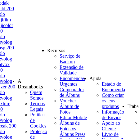
odak
ld 200
olo
jifilm
jicolor
00
olo
evolog
sp 200
Recursos
olo
Serviço de
evolog
Backup
olvox
Extensão de
00
Validade
olo
Encomendas
Ajuda
evolog
A
Urgentes
Estado de
zer 200
Dreambooks
Comparador
Encomenda
olo
Quem
de Álbuns
Como criar
evolog
Somos
Voucher
os teus
xture
Termos
Álbum de
produtos
Traba
00
Legais
Fotos
Informação
olo
Politica
Editor Mobile
de Envios
evolog
de
Álbuns de
Apoio ao
reak 200
Cookies
Fotos vs
Cliente
olo
Proteção
Álbuns Press
Livro de
evolog
de