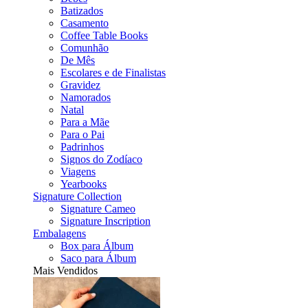
Batizados
Casamento
Coffee Table Books
Comunhão
De Mês
Escolares e de Finalistas
Gravidez
Namorados
Natal
Para a Mãe
Para o Pai
Padrinhos
Signos do Zodíaco
Viagens
Yearbooks
Signature Collection
Signature Cameo
Signature Inscription
Embalagens
Box para Álbum
Saco para Álbum
Mais Vendidos