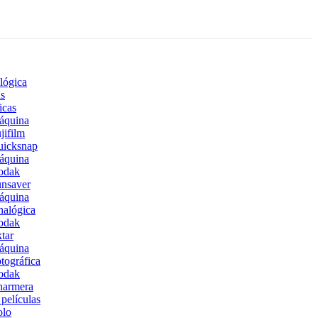
lógica
s
icas
áquina
jifilm
uicksnap
áquina
odak
nsaver
áquina
alógica
odak
tar
áquina
tográfica
odak
harmera
películas
olo