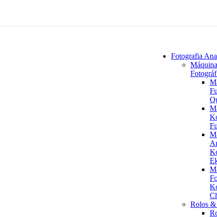
Fotografia Ana
Máquina
Fotográf
M
Fu
Q
M
K
Fu
M
An
K
Ek
M
Fo
K
C
Rolos & 
R