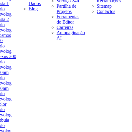
Serviço 24h
Reclamações
sla 1
Dados
Partilha de
Sitemap
olo
Blog
Projetos
Contactos
evolog
Ferramentas
sla 2
do Editor
olo
Carreiras
evolog
Autopaginação
osmos
AI
00
olo
evolog
exus 200
olo
evolog
60nm
olo
evolog
00nm
olo
evolog
lor
olo
evolog
ebula
olo
evolog