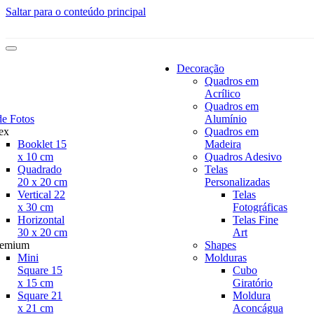
Saltar para o conteúdo principal
Decoração
Quadros em
Acrílico
Quadros em
de Fotos
Alumínio
ex
Quadros em
Booklet 15
Madeira
x 10 cm
Quadros Adesivo
Quadrado
Telas
20 x 20 cm
Personalizadas
Vertical 22
Telas
x 30 cm
Fotográficas
Horizontal
Telas Fine
30 x 20 cm
Art
remium
Shapes
Mini
Molduras
Square 15
Cubo
x 15 cm
Giratório
Square 21
Moldura
x 21 cm
Aconcágua