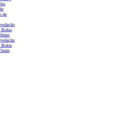
cho
de
o de
velação
 Rolos
20mm
velação
 Rolos
35mm