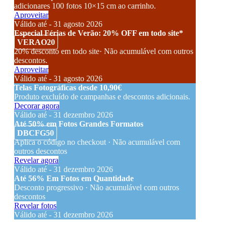
adicionares 100 fotos 10×15 cm ao carrinho.
Aproveitar
Válido até - 31 agosto 2026
Especial Férias de Verão: 20% OFF em todo site*
VERAO20
20% desconto em todo site· Não acumulável com outros
descontos.
Aproveitar
Válido até - 31 agosto 2026
Telas Fotográficas desde 10,90€
Produto excluído de campanhas e descontos adicionais.
Decorar agora
Válido até - 31 dezembro 2026
Até 50% em Fotos Grandes Formatos
DBCFG50
Aplica o código no checkout · Não acumulável com
outros descontos
Revelar agora
Válido até - 31 dezembro 2026
Até 56% Em Fotos em Quantidade
Desconto progressivo · Não acumulável com outros
descontos
Revelar fotos
Válido até - 31 dezembro 2026