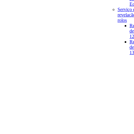
E
Serviço 
revelaçã
rolos
Re
de
1
Re
de
1