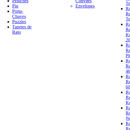
Peluches
Convites
Te
Pin
Envelopes
R
Porta-
R
Chaves
Te
Puzzles
R
Tapetes de
R
Rato
K
2
R
R
Pl
R
R
4
R
R
6
R
R
Ko
R
R
N
R
R