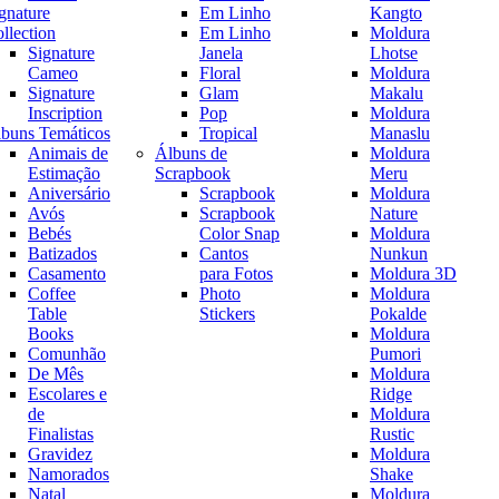
gnature
Em Linho
Kangto
llection
Em Linho
Moldura
Signature
Janela
Lhotse
Cameo
Floral
Moldura
Signature
Glam
Makalu
Inscription
Pop
Moldura
buns Temáticos
Tropical
Manaslu
Animais de
Álbuns de
Moldura
Estimação
Scrapbook
Meru
Aniversário
Scrapbook
Moldura
Avós
Scrapbook
Nature
Bebés
Color Snap
Moldura
Batizados
Cantos
Nunkun
Casamento
para Fotos
Moldura 3D
Coffee
Photo
Moldura
Table
Stickers
Pokalde
Books
Moldura
Comunhão
Pumori
De Mês
Moldura
Escolares e
Ridge
de
Moldura
Finalistas
Rustic
Gravidez
Moldura
Namorados
Shake
Natal
Moldura