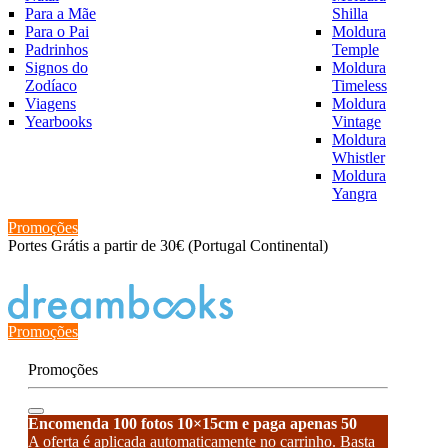
Para a Mãe
Shilla
Para o Pai
Moldura
Padrinhos
Temple
Signos do
Moldura
Zodíaco
Timeless
Viagens
Moldura
Yearbooks
Vintage
Moldura
Whistler
Moldura
Yangra
Promoções
Portes Grátis a partir de 30€ (Portugal Continental)
Estado de encomenda
Promoções
Promoções
Encomenda 100 fotos 10×15cm e paga apenas 50
A oferta é aplicada automaticamente no carrinho. Basta