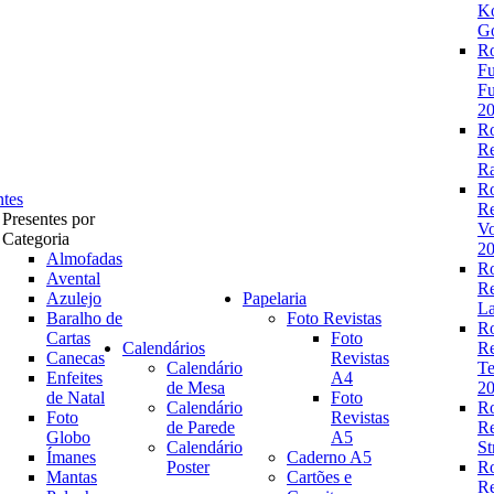
K
Go
R
Fu
Fu
2
R
R
Ra
R
ntes
R
Presentes por
V
Categoria
2
Almofadas
R
Avental
R
Azulejo
Papelaria
La
Baralho de
Foto Revistas
R
Cartas
Foto
Calendários
R
Canecas
Revistas
Calendário
Te
Enfeites
A4
de Mesa
2
de Natal
Foto
Calendário
R
Foto
Revistas
de Parede
R
Globo
A5
Calendário
St
Ímanes
Caderno A5
Poster
R
Mantas
Cartões e
R