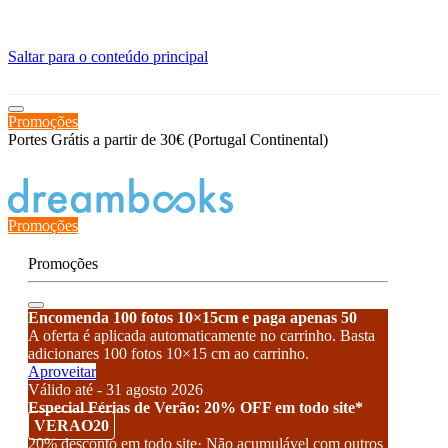
≡
Saltar para o conteúdo principal
Promoções
Portes Grátis a partir de 30€ (Portugal Continental)
Estado de encomenda
Promoções
Promoções
Encomenda 100 fotos 10×15cm e paga apenas 50
A oferta é aplicada automaticamente no carrinho. Basta
adicionares 100 fotos 10×15 cm ao carrinho.
Aproveitar
Válido até - 31 agosto 2026
Especial Férias de Verão: 20% OFF em todo site*
VERAO20
20% desconto em todo site· Não acumulável com outros