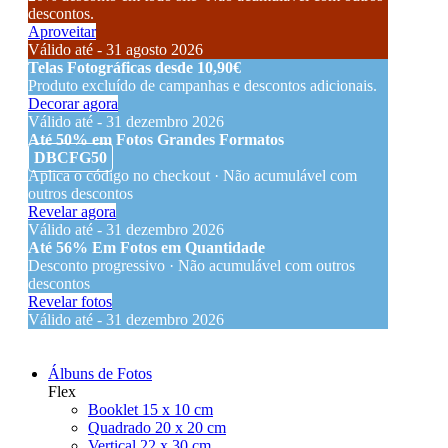
descontos.
Aproveitar
Válido até - 31 agosto 2026
Telas Fotográficas desde 10,90€
Produto excluído de campanhas e descontos adicionais.
Decorar agora
Válido até - 31 dezembro 2026
Até 50% em Fotos Grandes Formatos
DBCFG50
Aplica o código no checkout · Não acumulável com
outros descontos
Revelar agora
Válido até - 31 dezembro 2026
Até 56% Em Fotos em Quantidade
Desconto progressivo · Não acumulável com outros
descontos
Revelar fotos
Válido até - 31 dezembro 2026
Álbuns de Fotos
Flex
Booklet 15 x 10 cm
Quadrado 20 x 20 cm
Vertical 22 x 30 cm