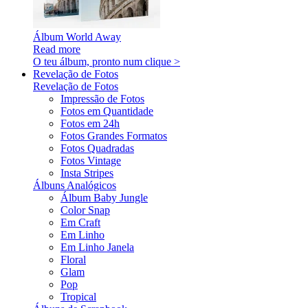
Álbum World Away
Read more
O teu álbum, pronto num clique >
Revelação de Fotos
Revelação de Fotos
Impressão de Fotos
Fotos em Quantidade
Fotos em 24h
Fotos Grandes Formatos
Fotos Quadradas
Fotos Vintage
Insta Stripes
Álbuns Analógicos
Álbum Baby Jungle
Color Snap
Em Craft
Em Linho
Em Linho Janela
Floral
Glam
Pop
Tropical