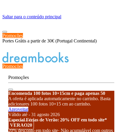
≡
Saltar para o conteúdo principal
Promoções
Portes Grátis a partir de 30€ (Portugal Continental)
Estado de encomenda
Promoções
Promoções
Encomenda 100 fotos 10×15cm e paga apenas 50
A oferta é aplicada automaticamente no carrinho. Basta
adicionares 100 fotos 10×15 cm ao carrinho.
Aproveitar
Válido até - 31 agosto 2026
Especial Férias de Verão: 20% OFF em todo site*
VERAO20
20% desconto em todo site· Não acumulável com outros