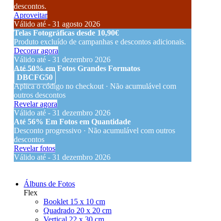
descontos.
Aproveitar
Válido até - 31 agosto 2026
Telas Fotográficas desde 10,90€
Produto excluído de campanhas e descontos adicionais.
Decorar agora
Válido até - 31 dezembro 2026
Até 50% em Fotos Grandes Formatos
DBCFG50
Aplica o código no checkout · Não acumulável com
outros descontos
Revelar agora
Válido até - 31 dezembro 2026
Até 56% Em Fotos em Quantidade
Desconto progressivo · Não acumulável com outros
descontos
Revelar fotos
Válido até - 31 dezembro 2026
Álbuns de Fotos
Flex
Booklet 15 x 10 cm
Quadrado 20 x 20 cm
Vertical 22 x 30 cm