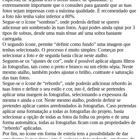
extremamente importante que o consultes para garantir que as tuas
fotos sejam impressas com a máxima qualidade. É recomendado que
a foto não tenha valor inferior a 80%.
Segue-se o ícone “sombras”, onde poderás definir se queres
adicionar um sombreado às tuas fotos. Aqui podes ainda optar por 3
tipos de sobras, desde uma mais ténue até uma sobra bastante
carregada.
O segundo ícone, permite “definir como fundo” uma imagem que
tenhas selecionado. O processo é muito simples: Começas por
selecionar a foto e de seguida basta clicar neste atalho.
Seguem-se os “ajustes de cor”, onde é possível aplicar alguns filtros
às fotografias, tais como o preto e branco ou um efeito sépia. Neste
mesmo atalho, também podes ajustar o brilho, contraste e saturação
das tuas fotos.
Segue-se o ícone de “rebordo”, onde poderás adicionar rebordo às
tuas fotos e definir o seu estilo e cor, isto é, definir se pretendes
aplicar uma margem às fotografias, selecionando a expessura da
mesma e ainda a cor. Neste mesmo atalho, poderás definir se
pretendes aplicar cantos arredondados às fotografias. Caso pretendas
aplicar uma formatação a todas as fotografias do projeto, basta
selecionar a opção de todas as fotos da folha ou projeto e de uma
forma automática, todas as fotografias ficam com as propriedades de
“rebordo” aplicadas.
Por fim, no ícone em forma de estrela tens a possibilidade de dar