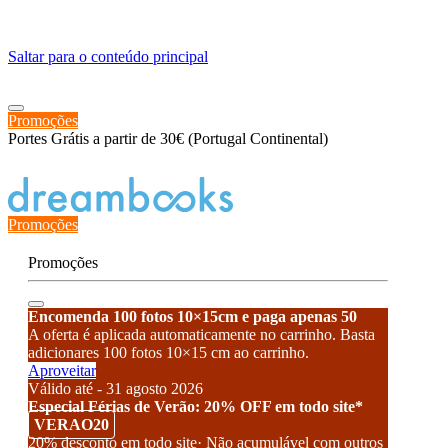
≡
Saltar para o conteúdo principal
Promoções
Portes Grátis a partir de 30€ (Portugal Continental)
Estado de encomenda
Promoções
Promoções
Encomenda 100 fotos 10×15cm e paga apenas 50
A oferta é aplicada automaticamente no carrinho. Basta
adicionares 100 fotos 10×15 cm ao carrinho.
Aproveitar
Válido até - 31 agosto 2026
Especial Férias de Verão: 20% OFF em todo site*
VERAO20
20% desconto em todo site· Não acumulável com outros