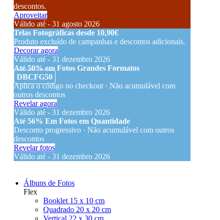
descontos.
Aproveitar
Válido até - 31 agosto 2026
Telas Fotográficas desde 10,90€
Produto excluído de campanhas e descontos adicionais.
Decorar agora
Válido até - 31 dezembro 2026
Até 50% em Fotos Grandes Formatos
DBCFG50
Aplica o código no checkout · Não acumulável com
outros descontos
Revelar agora
Válido até - 31 dezembro 2026
Até 56% Em Fotos em Quantidade
Desconto progressivo · Não acumulável com outros
descontos
Revelar fotos
Válido até - 31 dezembro 2026
Álbuns de Fotos
Flex
Booklet 15 x 10 cm
Quadrado 20 x 20 cm
Vertical 22 x 30 cm