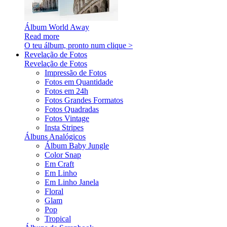
Álbum World Away
Read more
O teu álbum, pronto num clique >
Revelação de Fotos
Revelação de Fotos
Impressão de Fotos
Fotos em Quantidade
Fotos em 24h
Fotos Grandes Formatos
Fotos Quadradas
Fotos Vintage
Insta Stripes
Álbuns Analógicos
Álbum Baby Jungle
Color Snap
Em Craft
Em Linho
Em Linho Janela
Floral
Glam
Pop
Tropical