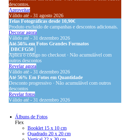
descontos.
Aproveitar
Válido até - 31 agosto 2026
Telas Fotográficas desde 10,90€
Produto excluído de campanhas e descontos adicionais.
Decorar agora
Válido até - 31 dezembro 2026
Até 50% em Fotos Grandes Formatos
DBCFG50
Aplica o código no checkout · Não acumulável com
outros descontos
Revelar agora
Válido até - 31 dezembro 2026
Até 56% Em Fotos em Quantidade
Desconto progressivo · Não acumulável com outros
descontos
Revelar fotos
Válido até - 31 dezembro 2026
Álbuns de Fotos
Flex
Booklet 15 x 10 cm
Quadrado 20 x 20 cm
Vertical 22 x 30 cm