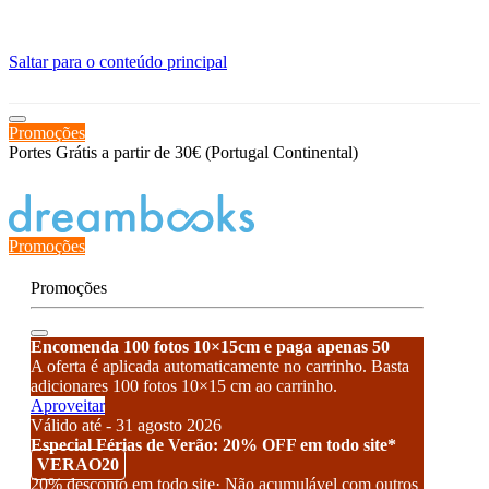
≡
Saltar para o conteúdo principal
Promoções
Portes Grátis a partir de 30€ (Portugal Continental)
Estado de encomenda
Promoções
Promoções
Encomenda 100 fotos 10×15cm e paga apenas 50
A oferta é aplicada automaticamente no carrinho. Basta
adicionares 100 fotos 10×15 cm ao carrinho.
Aproveitar
Válido até - 31 agosto 2026
Especial Férias de Verão: 20% OFF em todo site*
VERAO20
20% desconto em todo site· Não acumulável com outros