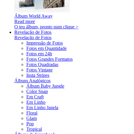
Álbum World Away
Read more
O teu álbum, pronto num clique >
Revelação de Fotos
Revelação de Fotos
Impressão de Fotos
Fotos em Quantidade
Fotos em 24h
Fotos Grandes Formatos
Fotos Quadradas
Fotos Vintage
Insta Stripes
Álbuns Analógicos
Álbum Baby Jungle
Color Snap
Em Craft
Em Linho
Em Linho Janela
Floral
Glam
Pop
Tropical