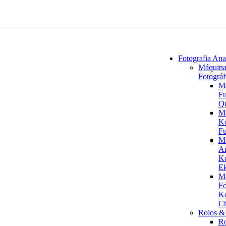
Fotografia Ana
Máquina
Fotográf
M
Fu
Q
M
K
Fu
M
An
K
Ek
M
Fo
K
C
Rolos & 
R