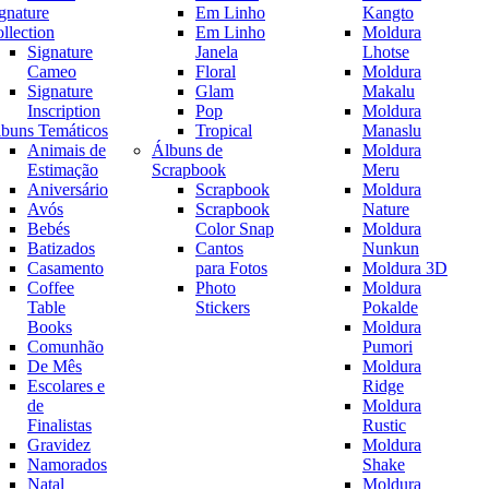
gnature
Em Linho
Kangto
llection
Em Linho
Moldura
Signature
Janela
Lhotse
Cameo
Floral
Moldura
Signature
Glam
Makalu
Inscription
Pop
Moldura
buns Temáticos
Tropical
Manaslu
Animais de
Álbuns de
Moldura
Estimação
Scrapbook
Meru
Aniversário
Scrapbook
Moldura
Avós
Scrapbook
Nature
Bebés
Color Snap
Moldura
Batizados
Cantos
Nunkun
Casamento
para Fotos
Moldura 3D
Coffee
Photo
Moldura
Table
Stickers
Pokalde
Books
Moldura
Comunhão
Pumori
De Mês
Moldura
Escolares e
Ridge
de
Moldura
Finalistas
Rustic
Gravidez
Moldura
Namorados
Shake
Natal
Moldura