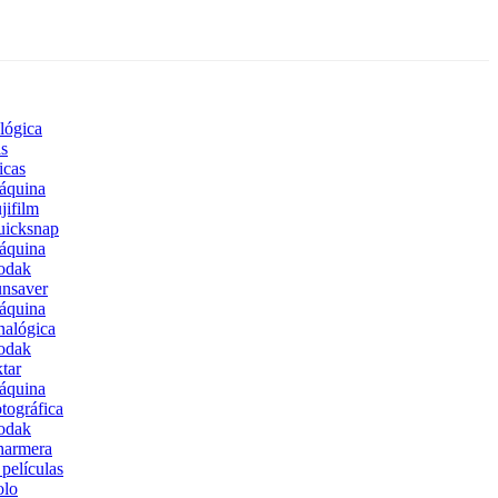
lógica
s
icas
áquina
jifilm
uicksnap
áquina
odak
nsaver
áquina
alógica
odak
tar
áquina
tográfica
odak
harmera
películas
olo