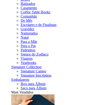
Batizados
Casamento
Coffee Table Books
Comunhão
De Mês
Escolares e de Finalistas
Gravidez
Namorados
Natal
Para a Mãe
Para o Pai
Padrinhos
Signos do Zodíaco
Viagens
Yearbooks
Signature Collection
Signature Cameo
Signature Inscription
Embalagens
Box para Álbum
Saco para Álbum
Mais Vendidos