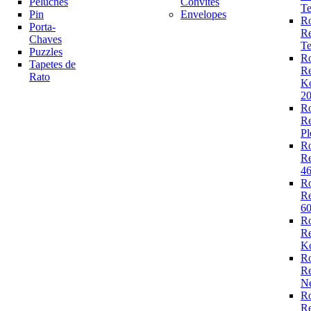
Peluches
Convites
Te
Pin
Envelopes
R
Porta-
R
Chaves
Te
Puzzles
R
Tapetes de
R
Rato
K
2
R
R
Pl
R
R
4
R
R
6
R
R
Ko
R
R
N
R
R