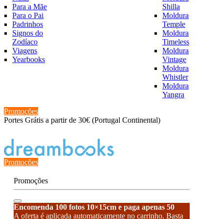
Para a Mãe
Shilla
Para o Pai
Moldura
Padrinhos
Temple
Signos do
Moldura
Zodíaco
Timeless
Viagens
Moldura
Yearbooks
Vintage
Moldura
Whistler
Moldura
Yangra
Promoções
Portes Grátis a partir de 30€ (Portugal Continental)
Estado de encomenda
Promoções
Promoções
Encomenda 100 fotos 10×15cm e paga apenas 50
A oferta é aplicada automaticamente no carrinho. Basta