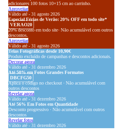
adicionares 100 fotos 10×15 cm ao carrinho.
Aproveitar
Válido até - 31 agosto 2026
Especial Férias de Verão: 20% OFF em todo site*
VERAO20
20% desconto em todo site· Não acumulável com outros
descontos.
Aproveitar
Válido até - 31 agosto 2026
Telas Fotográficas desde 10,90€
Produto excluído de campanhas e descontos adicionais.
Decorar agora
Válido até - 31 dezembro 2026
Até 50% em Fotos Grandes Formatos
DBCFG50
Aplica o código no checkout · Não acumulável com
outros descontos
Revelar agora
Válido até - 31 dezembro 2026
Até 56% Em Fotos em Quantidade
Desconto progressivo · Não acumulável com outros
descontos
Revelar fotos
Válido até - 31 dezembro 2026