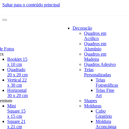
Saltar para o conteúdo principal
Decoração
Quadros em
Acrílico
Quadros em
de Fotos
Alumínio
ex
Quadros em
Booklet 15
Madeira
x 10 cm
Quadros Adesivo
Quadrado
Telas
20 x 20 cm
Personalizadas
Vertical 22
Telas
x 30 cm
Fotográficas
Horizontal
Telas Fine
30 x 20 cm
Art
remium
Shapes
Mini
Molduras
Square 15
Cubo
x 15 cm
Giratório
Square 21
Moldura
x 21 cm
Aconcágua