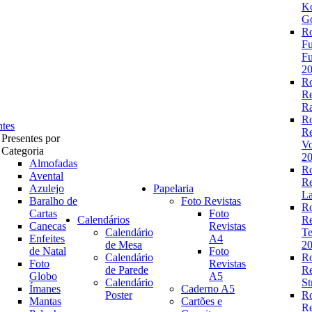
K
Go
R
Fu
Fu
2
R
R
Ra
R
ntes
R
Presentes por
V
Categoria
2
Almofadas
R
Avental
R
Azulejo
Papelaria
La
Baralho de
Foto Revistas
R
Cartas
Foto
Calendários
R
Canecas
Revistas
Calendário
Te
Enfeites
A4
de Mesa
2
de Natal
Foto
Calendário
R
Foto
Revistas
de Parede
R
Globo
A5
Calendário
St
Ímanes
Caderno A5
Poster
R
Mantas
Cartões e
R