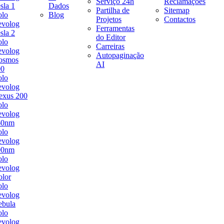
Serviço 24h
Reclamações
sla 1
Dados
Partilha de
Sitemap
olo
Blog
Projetos
Contactos
evolog
Ferramentas
sla 2
do Editor
olo
Carreiras
evolog
Autopaginação
osmos
AI
00
olo
evolog
exus 200
olo
evolog
60nm
olo
evolog
00nm
olo
evolog
lor
olo
evolog
ebula
olo
evolog