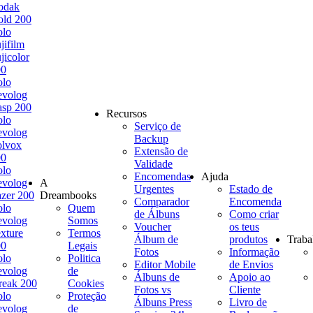
odak
ld 200
olo
jifilm
jicolor
00
olo
evolog
sp 200
Recursos
olo
Serviço de
evolog
Backup
olvox
Extensão de
00
Validade
olo
Encomendas
Ajuda
evolog
A
Urgentes
Estado de
zer 200
Dreambooks
Comparador
Encomenda
olo
Quem
de Álbuns
Como criar
evolog
Somos
Voucher
os teus
xture
Termos
Álbum de
produtos
Traba
00
Legais
Fotos
Informação
olo
Politica
Editor Mobile
de Envios
evolog
de
Álbuns de
Apoio ao
reak 200
Cookies
Fotos vs
Cliente
olo
Proteção
Álbuns Press
Livro de
evolog
de