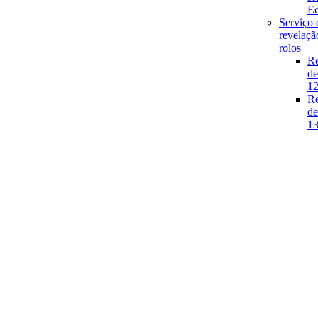
E
Serviço 
revelaçã
rolos
Re
de
1
Re
de
1