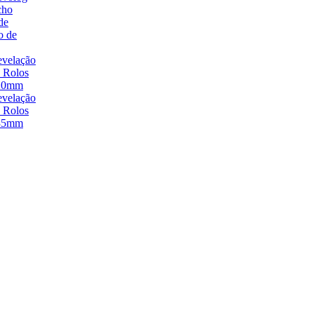
cho
de
o de
velação
 Rolos
20mm
velação
 Rolos
35mm