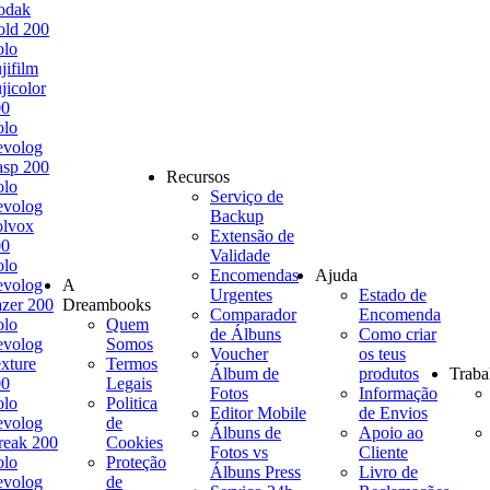
odak
ld 200
olo
jifilm
jicolor
00
olo
evolog
sp 200
Recursos
olo
Serviço de
evolog
Backup
olvox
Extensão de
00
Validade
olo
Encomendas
Ajuda
evolog
A
Urgentes
Estado de
zer 200
Dreambooks
Comparador
Encomenda
olo
Quem
de Álbuns
Como criar
evolog
Somos
Voucher
os teus
xture
Termos
Álbum de
produtos
Traba
00
Legais
Fotos
Informação
olo
Politica
Editor Mobile
de Envios
evolog
de
Álbuns de
Apoio ao
reak 200
Cookies
Fotos vs
Cliente
olo
Proteção
Álbuns Press
Livro de
evolog
de