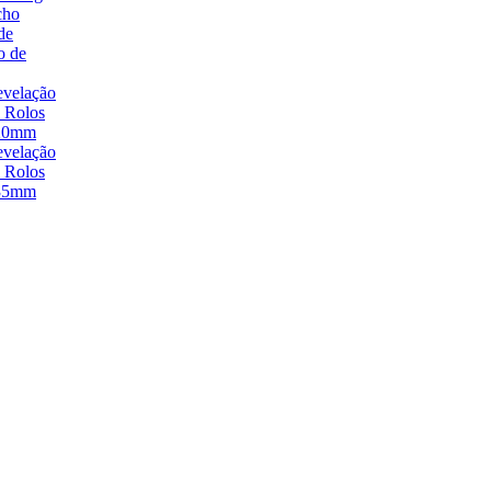
cho
de
o de
velação
 Rolos
20mm
velação
 Rolos
35mm