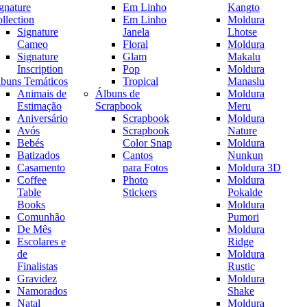
gnature
Em Linho
Kangto
llection
Em Linho
Moldura
Signature
Janela
Lhotse
Cameo
Floral
Moldura
Signature
Glam
Makalu
Inscription
Pop
Moldura
buns Temáticos
Tropical
Manaslu
Animais de
Álbuns de
Moldura
Estimação
Scrapbook
Meru
Aniversário
Scrapbook
Moldura
Avós
Scrapbook
Nature
Bebés
Color Snap
Moldura
Batizados
Cantos
Nunkun
Casamento
para Fotos
Moldura 3D
Coffee
Photo
Moldura
Table
Stickers
Pokalde
Books
Moldura
Comunhão
Pumori
De Mês
Moldura
Escolares e
Ridge
de
Moldura
Finalistas
Rustic
Gravidez
Moldura
Namorados
Shake
Natal
Moldura