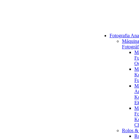
Fotografia Ana
Máquina
Fotográf
M
Fu
Q
M
K
Fu
M
An
K
Ek
M
Fo
K
C
Rolos & 
R