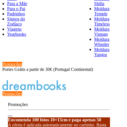
Para a Mãe
Shilla
Para o Pai
Moldura
Padrinhos
Temple
Signos do
Moldura
Zodíaco
Timeless
Viagens
Moldura
Yearbooks
Vintage
Moldura
Whistler
Moldura
Yangra
Promoções
Portes Grátis a partir de 30€ (Portugal Continental)
Estado de encomenda
Promoções
Promoções
Encomenda 100 fotos 10×15cm e paga apenas 50
A oferta é aplicada automaticamente no carrinho. Basta