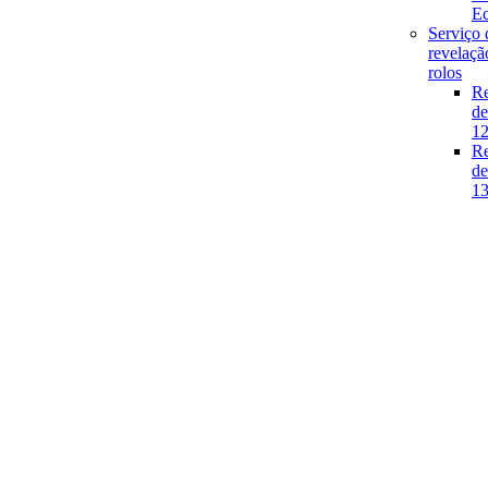
E
Serviço 
revelaçã
rolos
Re
de
1
Re
de
1