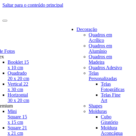
Saltar para o conteúdo principal
Decoração
Quadros em
Acrílico
Quadros em
de Fotos
Alumínio
ex
Quadros em
Booklet 15
Madeira
x 10 cm
Quadros Adesivo
Quadrado
Telas
20 x 20 cm
Personalizadas
Vertical 22
Telas
x 30 cm
Fotográficas
Horizontal
Telas Fine
30 x 20 cm
Art
remium
Shapes
Mini
Molduras
Square 15
Cubo
x 15 cm
Giratório
Square 21
Moldura
x 21 cm
Aconcágua