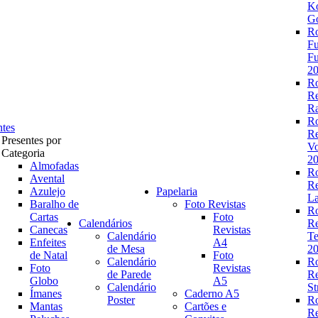
K
Go
R
Fu
Fu
2
R
R
Ra
R
ntes
R
Presentes por
V
Categoria
2
Almofadas
R
Avental
R
Azulejo
Papelaria
La
Baralho de
Foto Revistas
R
Cartas
Foto
Calendários
R
Canecas
Revistas
Calendário
Te
Enfeites
A4
de Mesa
2
de Natal
Foto
Calendário
R
Foto
Revistas
de Parede
R
Globo
A5
Calendário
St
Ímanes
Caderno A5
Poster
R
Mantas
Cartões e
R