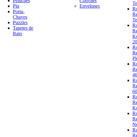
Peluches
Convites
Te
Pin
Envelopes
R
Porta-
R
Chaves
Te
Puzzles
R
Tapetes de
R
Rato
K
2
R
R
Pl
R
R
4
R
R
6
R
R
Ko
R
R
N
R
R