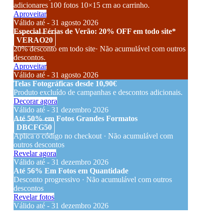
adicionares 100 fotos 10×15 cm ao carrinho.
Aproveitar
Válido até - 31 agosto 2026
Especial Férias de Verão: 20% OFF em todo site*
VERAO20
20% desconto em todo site· Não acumulável com outros
descontos.
Aproveitar
Válido até - 31 agosto 2026
Telas Fotográficas desde 10,90€
Produto excluído de campanhas e descontos adicionais.
Decorar agora
Válido até - 31 dezembro 2026
Até 50% em Fotos Grandes Formatos
DBCFG50
Aplica o código no checkout · Não acumulável com
outros descontos
Revelar agora
Válido até - 31 dezembro 2026
Até 56% Em Fotos em Quantidade
Desconto progressivo · Não acumulável com outros
descontos
Revelar fotos
Válido até - 31 dezembro 2026