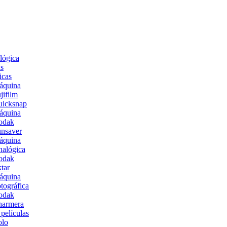
lógica
s
icas
áquina
jifilm
uicksnap
áquina
odak
nsaver
áquina
alógica
odak
tar
áquina
tográfica
odak
harmera
películas
olo