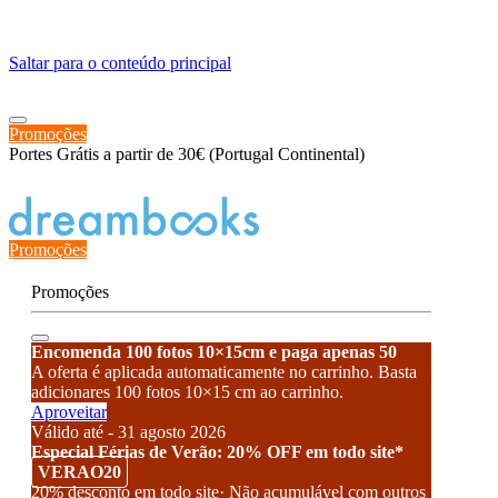
≡
Saltar para o conteúdo principal
Promoções
Portes Grátis a partir de 30€ (Portugal Continental)
Estado de encomenda
Promoções
Promoções
Encomenda 100 fotos 10×15cm e paga apenas 50
A oferta é aplicada automaticamente no carrinho. Basta
adicionares 100 fotos 10×15 cm ao carrinho.
Aproveitar
Válido até - 31 agosto 2026
Especial Férias de Verão: 20% OFF em todo site*
VERAO20
20% desconto em todo site· Não acumulável com outros