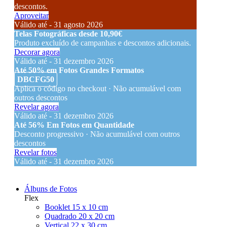
descontos.
Aproveitar
Válido até - 31 agosto 2026
Telas Fotográficas desde 10,90€
Produto excluído de campanhas e descontos adicionais.
Decorar agora
Válido até - 31 dezembro 2026
Até 50% em Fotos Grandes Formatos
DBCFG50
Aplica o código no checkout · Não acumulável com
outros descontos
Revelar agora
Válido até - 31 dezembro 2026
Até 56% Em Fotos em Quantidade
Desconto progressivo · Não acumulável com outros
descontos
Revelar fotos
Válido até - 31 dezembro 2026
Álbuns de Fotos
Flex
Booklet 15 x 10 cm
Quadrado 20 x 20 cm
Vertical 22 x 30 cm