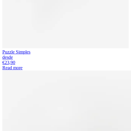
Puzzle Simples
desde
€23,90
Read more