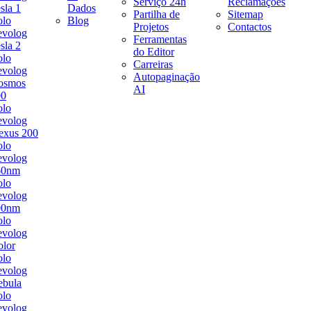
Serviço 24h
Reclamações
sla 1
Dados
Partilha de
Sitemap
olo
Blog
Projetos
Contactos
evolog
Ferramentas
sla 2
do Editor
olo
Carreiras
evolog
Autopaginação
osmos
AI
00
olo
evolog
exus 200
olo
evolog
60nm
olo
evolog
00nm
olo
evolog
lor
olo
evolog
ebula
olo
evolog