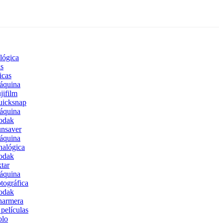
lógica
s
icas
áquina
jifilm
uicksnap
áquina
odak
nsaver
áquina
alógica
odak
tar
áquina
tográfica
odak
harmera
películas
olo