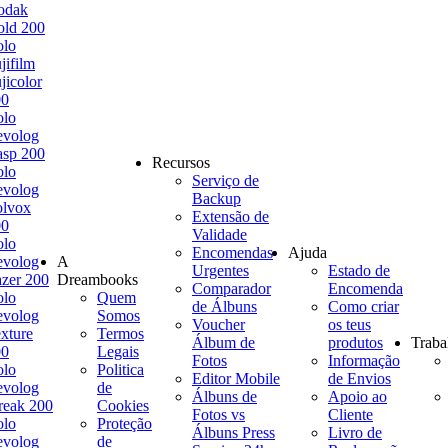
odak
ld 200
olo
jifilm
jicolor
00
olo
evolog
sp 200
Recursos
olo
Serviço de
evolog
Backup
olvox
Extensão de
00
Validade
olo
Encomendas
Ajuda
evolog
A
Urgentes
Estado de
zer 200
Dreambooks
Comparador
Encomenda
olo
Quem
de Álbuns
Como criar
evolog
Somos
Voucher
os teus
xture
Termos
Álbum de
produtos
Traba
00
Legais
Fotos
Informação
olo
Politica
Editor Mobile
de Envios
evolog
de
Álbuns de
Apoio ao
reak 200
Cookies
Fotos vs
Cliente
olo
Proteção
Álbuns Press
Livro de
evolog
de