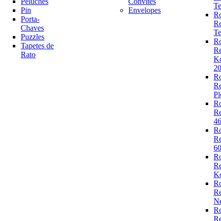
Peluches
Convites
Te
Pin
Envelopes
R
Porta-
R
Chaves
Te
Puzzles
R
Tapetes de
R
Rato
K
2
R
R
Pl
R
R
4
R
R
6
R
R
Ko
R
R
N
R
R