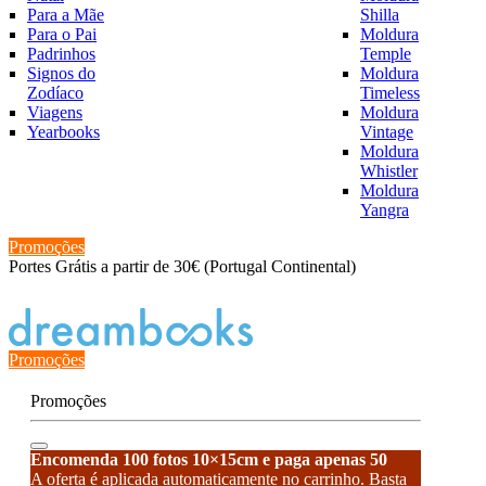
Para a Mãe
Shilla
Para o Pai
Moldura
Padrinhos
Temple
Signos do
Moldura
Zodíaco
Timeless
Viagens
Moldura
Yearbooks
Vintage
Moldura
Whistler
Moldura
Yangra
Promoções
Portes Grátis a partir de 30€ (Portugal Continental)
Estado de encomenda
Promoções
Promoções
Encomenda 100 fotos 10×15cm e paga apenas 50
A oferta é aplicada automaticamente no carrinho. Basta