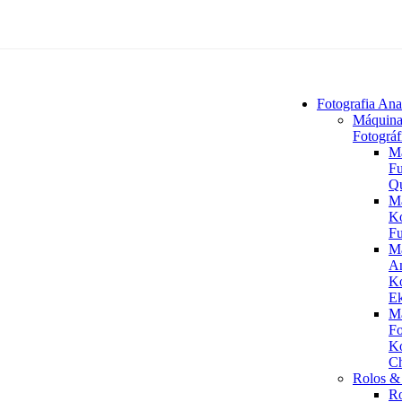
Fotografia Ana
Máquina
Fotográf
M
Fu
Q
M
K
Fu
M
An
K
Ek
M
Fo
K
C
Rolos & 
R