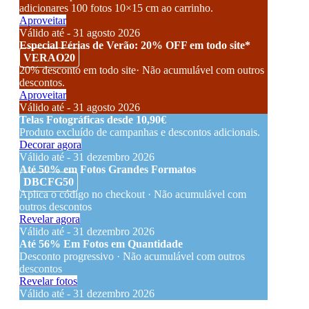
adicionares 100 fotos 10×15 cm ao carrinho.
Aproveitar
Válido até - 31 agosto 2026
Especial Férias de Verão: 20% OFF em todo site*
VERAO20
20% desconto em todo site· Não acumulável com outros
descontos.
Aproveitar
Válido até - 31 agosto 2026
Telas Fotográficas desde 10,90€
Produto excluído de campanhas e descontos adicionais.
Decorar agora
Válido até - 31 dezembro 2026
Até 50% em Fotos Grandes Formatos
DBCFG50
Aplica o código no checkout · Não acumulável com
outros descontos
Revelar agora
Válido até - 31 dezembro 2026
Até 56% Em Fotos em Quantidade
Desconto progressivo · Não acumulável com outros
descontos
Revelar fotos
Válido até - 31 dezembro 2026