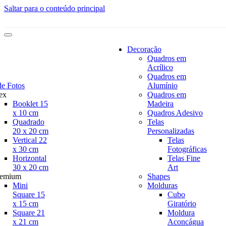
Saltar para o conteúdo principal
Decoração
Quadros em
Acrílico
Quadros em
de Fotos
Alumínio
ex
Quadros em
Booklet 15
Madeira
x 10 cm
Quadros Adesivo
Quadrado
Telas
20 x 20 cm
Personalizadas
Vertical 22
Telas
x 30 cm
Fotográficas
Horizontal
Telas Fine
30 x 20 cm
Art
remium
Shapes
Mini
Molduras
Square 15
Cubo
x 15 cm
Giratório
Square 21
Moldura
x 21 cm
Aconcágua