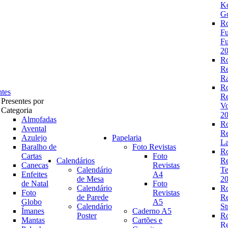
K
Go
R
Fu
Fu
2
R
R
Ra
R
ntes
R
Presentes por
V
Categoria
2
Almofadas
R
Avental
R
Azulejo
Papelaria
La
Baralho de
Foto Revistas
R
Cartas
Foto
Calendários
R
Canecas
Revistas
Calendário
Te
Enfeites
A4
de Mesa
2
de Natal
Foto
Calendário
R
Foto
Revistas
de Parede
R
Globo
A5
Calendário
St
Ímanes
Caderno A5
Poster
R
Mantas
Cartões e
R