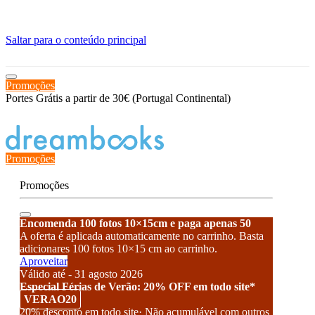
≡
Saltar para o conteúdo principal
Promoções
Portes Grátis a partir de 30€ (Portugal Continental)
Estado de encomenda
Promoções
Promoções
Encomenda 100 fotos 10×15cm e paga apenas 50
A oferta é aplicada automaticamente no carrinho. Basta
adicionares 100 fotos 10×15 cm ao carrinho.
Aproveitar
Válido até - 31 agosto 2026
Especial Férias de Verão: 20% OFF em todo site*
VERAO20
20% desconto em todo site· Não acumulável com outros