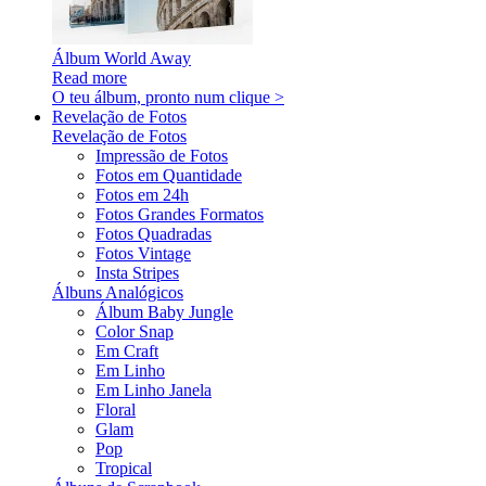
Álbum World Away
Read more
O teu álbum, pronto num clique >
Revelação de Fotos
Revelação de Fotos
Impressão de Fotos
Fotos em Quantidade
Fotos em 24h
Fotos Grandes Formatos
Fotos Quadradas
Fotos Vintage
Insta Stripes
Álbuns Analógicos
Álbum Baby Jungle
Color Snap
Em Craft
Em Linho
Em Linho Janela
Floral
Glam
Pop
Tropical