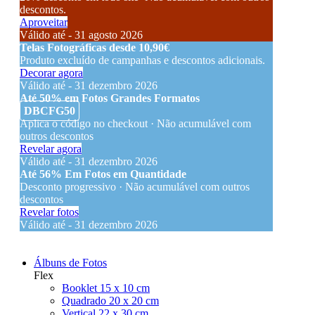
descontos.
Aproveitar
Válido até - 31 agosto 2026
Telas Fotográficas desde 10,90€
Produto excluído de campanhas e descontos adicionais.
Decorar agora
Válido até - 31 dezembro 2026
Até 50% em Fotos Grandes Formatos
DBCFG50
Aplica o código no checkout · Não acumulável com
outros descontos
Revelar agora
Válido até - 31 dezembro 2026
Até 56% Em Fotos em Quantidade
Desconto progressivo · Não acumulável com outros
descontos
Revelar fotos
Válido até - 31 dezembro 2026
Álbuns de Fotos
Flex
Booklet 15 x 10 cm
Quadrado 20 x 20 cm
Vertical 22 x 30 cm