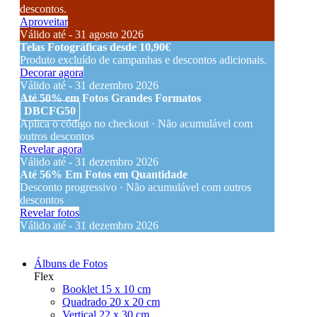
descontos.
Aproveitar
Válido até - 31 agosto 2026
Telas Fotográficas desde 10,90€
Produto excluído de campanhas e descontos adicionais.
Decorar agora
Válido até - 31 dezembro 2026
Até 50% em Fotos Grandes Formatos
DBCFG50
Aplica o código no checkout · Não acumulável com
outros descontos
Revelar agora
Válido até - 31 dezembro 2026
Até 56% Em Fotos em Quantidade
Desconto progressivo · Não acumulável com outros
descontos
Revelar fotos
Válido até - 31 dezembro 2026
Álbuns de Fotos
Flex
Booklet 15 x 10 cm
Quadrado 20 x 20 cm
Vertical 22 x 30 cm