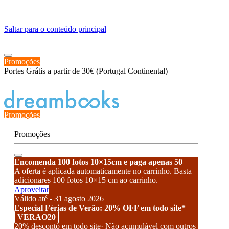
≡
Saltar para o conteúdo principal
Promoções
Portes Grátis a partir de 30€ (Portugal Continental)
Estado de encomenda
Promoções
Promoções
Encomenda 100 fotos 10×15cm e paga apenas 50
A oferta é aplicada automaticamente no carrinho. Basta
adicionares 100 fotos 10×15 cm ao carrinho.
Aproveitar
Válido até - 31 agosto 2026
Especial Férias de Verão: 20% OFF em todo site*
VERAO20
20% desconto em todo site· Não acumulável com outros