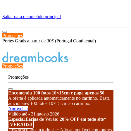
≡
Saltar para o conteúdo principal
Promoções
Portes Grátis a partir de 30€ (Portugal Continental)
Estado de encomenda
Promoções
Promoções
Encomenda 100 fotos 10×15cm e paga apenas 50
A oferta é aplicada automaticamente no carrinho. Basta
adicionares 100 fotos 10×15 cm ao carrinho.
Aproveitar
Válido até - 31 agosto 2026
Especial Férias de Verão: 20% OFF em todo site*
VERAO20
20% desconto em todo site· Não acumulável com outros