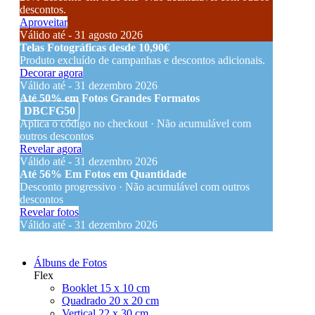
descontos.
Aproveitar
Válido até - 31 agosto 2026
Telas Fotográficas desde 10,90€
Produto excluído de campanhas e descontos adicionais.
Decorar agora
Válido até - 31 dezembro 2026
Até 50% em Fotos Grandes Formatos
DBCFG50
Aplica o código no checkout · Não acumulável com
outros descontos
Revelar agora
Válido até - 31 dezembro 2026
Até 56% Em Fotos em Quantidade
Desconto progressivo · Não acumulável com outros
descontos
Revelar fotos
Válido até - 31 dezembro 2026
Álbuns de Fotos
Flex
Booklet 15 x 10 cm
Quadrado 20 x 20 cm
Vertical 22 x 30 cm