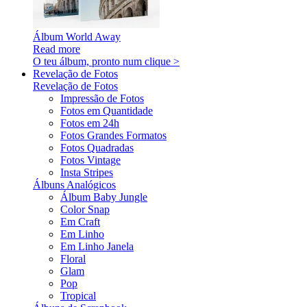
Álbum World Away
Read more
O teu álbum, pronto num clique >
Revelação de Fotos
Revelação de Fotos
Impressão de Fotos
Fotos em Quantidade
Fotos em 24h
Fotos Grandes Formatos
Fotos Quadradas
Fotos Vintage
Insta Stripes
Álbuns Analógicos
Álbum Baby Jungle
Color Snap
Em Craft
Em Linho
Em Linho Janela
Floral
Glam
Pop
Tropical