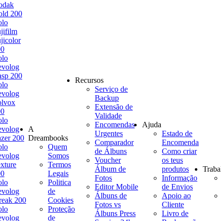
odak
ld 200
olo
jifilm
jicolor
00
olo
evolog
sp 200
Recursos
olo
Serviço de
evolog
Backup
olvox
Extensão de
00
Validade
olo
Encomendas
Ajuda
evolog
A
Urgentes
Estado de
zer 200
Dreambooks
Comparador
Encomenda
olo
Quem
de Álbuns
Como criar
evolog
Somos
Voucher
os teus
xture
Termos
Álbum de
produtos
Traba
00
Legais
Fotos
Informação
olo
Politica
Editor Mobile
de Envios
evolog
de
Álbuns de
Apoio ao
reak 200
Cookies
Fotos vs
Cliente
olo
Proteção
Álbuns Press
Livro de
evolog
de