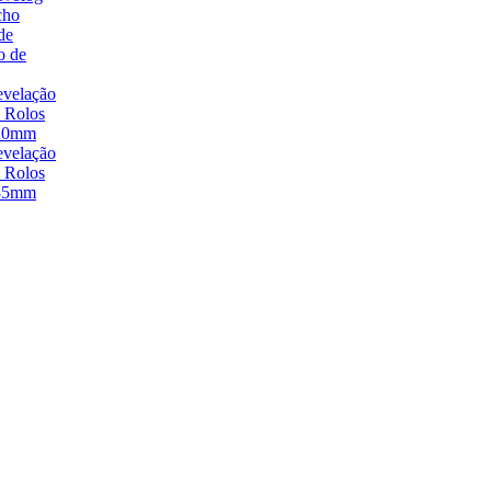
cho
de
o de
velação
 Rolos
20mm
velação
 Rolos
35mm