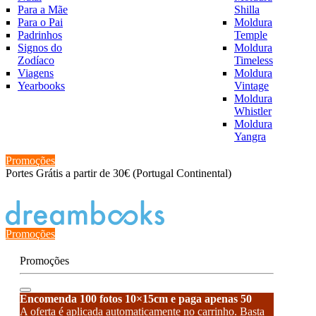
Para a Mãe
Shilla
Para o Pai
Moldura
Padrinhos
Temple
Signos do
Moldura
Zodíaco
Timeless
Viagens
Moldura
Yearbooks
Vintage
Moldura
Whistler
Moldura
Yangra
Promoções
Portes Grátis a partir de 30€ (Portugal Continental)
Estado de encomenda
Promoções
Promoções
Encomenda 100 fotos 10×15cm e paga apenas 50
A oferta é aplicada automaticamente no carrinho. Basta