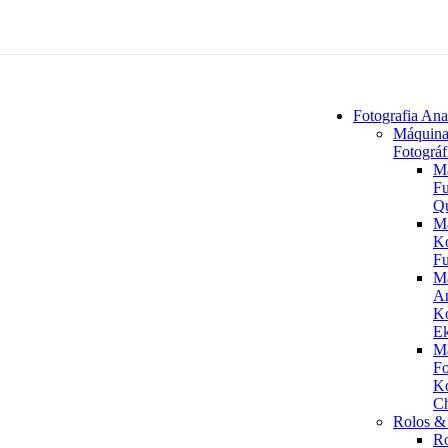
Fotografia Ana
Máquina
Fotográf
M
Fu
Q
M
K
Fu
M
An
K
Ek
M
Fo
K
C
Rolos & 
R