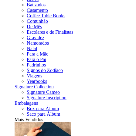
Batizados
Casamento
Coffee Table Books
Comunhão
De Mês
Escolares e de Finalistas
Gravidez
Namorados
Natal
Para a Mãe
Para o Pai
Padrinhos
Signos do Zodíaco
Viagens
Yearbooks
Signature Collection
Signature Cameo
Signature Inscription
Embalagens
Box para Álbum
Saco para Álbum
Mais Vendidos