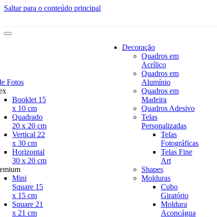
Saltar para o conteúdo principal
Decoração
Quadros em
Acrílico
Quadros em
de Fotos
Alumínio
ex
Quadros em
Booklet 15
Madeira
x 10 cm
Quadros Adesivo
Quadrado
Telas
20 x 20 cm
Personalizadas
Vertical 22
Telas
x 30 cm
Fotográficas
Horizontal
Telas Fine
30 x 20 cm
Art
remium
Shapes
Mini
Molduras
Square 15
Cubo
x 15 cm
Giratório
Square 21
Moldura
x 21 cm
Aconcágua