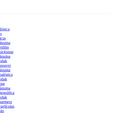
lógica
s
icas
áquina
jifilm
uicksnap
áquina
odak
nsaver
áquina
alógica
odak
tar
áquina
tográfica
odak
harmera
películas
olo