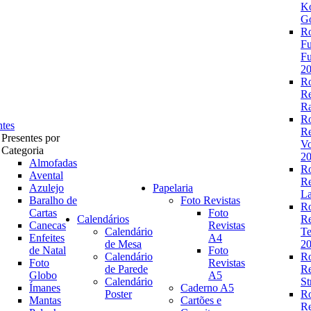
K
Go
R
Fu
Fu
2
R
R
Ra
R
ntes
R
Presentes por
V
Categoria
2
Almofadas
R
Avental
R
Azulejo
Papelaria
La
Baralho de
Foto Revistas
R
Cartas
Foto
Calendários
R
Canecas
Revistas
Calendário
Te
Enfeites
A4
de Mesa
2
de Natal
Foto
Calendário
R
Foto
Revistas
de Parede
R
Globo
A5
Calendário
St
Ímanes
Caderno A5
Poster
R
Mantas
Cartões e
R