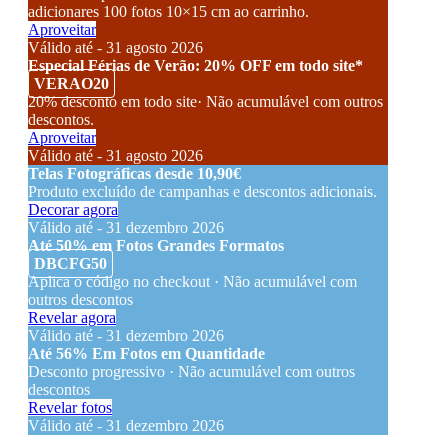
adicionares 100 fotos 10×15 cm ao carrinho.
Aproveitar
Válido até - 31 agosto 2026
Especial Férias de Verão: 20% OFF em todo site*
VERAO20
20% desconto em todo site· Não acumulável com outros
descontos.
Aproveitar
Válido até - 31 agosto 2026
Telas Fotográficas desde 10,90€
Produto excluído de campanhas e descontos adicionais.
Decorar agora
Válido até - 31 dezembro 2026
Até 50% em Fotos Grandes Formatos
DBCFG50
Aplica o código no checkout · Não acumulável com
outros descontos
Revelar agora
Válido até - 31 dezembro 2026
Até 56% Em Fotos em Quantidade
Desconto progressivo · Não acumulável com outros
descontos
Revelar fotos
Válido até - 31 dezembro 2026