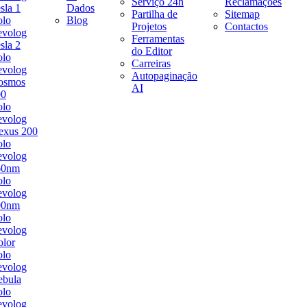
Serviço 24h
Reclamações
sla 1
Dados
Partilha de
Sitemap
olo
Blog
Projetos
Contactos
evolog
Ferramentas
sla 2
do Editor
olo
Carreiras
evolog
Autopaginação
osmos
AI
00
olo
evolog
exus 200
olo
evolog
60nm
olo
evolog
00nm
olo
evolog
lor
olo
evolog
ebula
olo
evolog