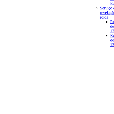
E
Serviço 
revelaçã
rolos
Re
de
1
Re
de
1