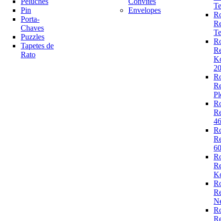
Peluches
Convites
Te
Pin
Envelopes
R
Porta-
R
Chaves
Te
Puzzles
R
Tapetes de
R
Rato
K
2
R
R
Pl
R
R
4
R
R
6
R
R
Ko
R
R
N
R
R