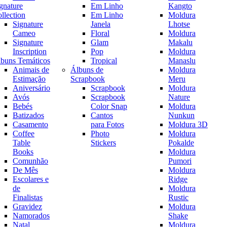
gnature
Em Linho
Kangto
llection
Em Linho
Moldura
Signature
Janela
Lhotse
Cameo
Floral
Moldura
Signature
Glam
Makalu
Inscription
Pop
Moldura
buns Temáticos
Tropical
Manaslu
Animais de
Álbuns de
Moldura
Estimação
Scrapbook
Meru
Aniversário
Scrapbook
Moldura
Avós
Scrapbook
Nature
Bebés
Color Snap
Moldura
Batizados
Cantos
Nunkun
Casamento
para Fotos
Moldura 3D
Coffee
Photo
Moldura
Table
Stickers
Pokalde
Books
Moldura
Comunhão
Pumori
De Mês
Moldura
Escolares e
Ridge
de
Moldura
Finalistas
Rustic
Gravidez
Moldura
Namorados
Shake
Natal
Moldura