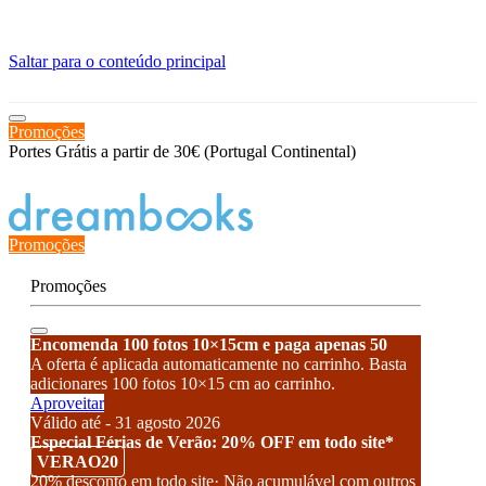
≡
Saltar para o conteúdo principal
Promoções
Portes Grátis a partir de 30€ (Portugal Continental)
Estado de encomenda
Promoções
Promoções
Encomenda 100 fotos 10×15cm e paga apenas 50
A oferta é aplicada automaticamente no carrinho. Basta
adicionares 100 fotos 10×15 cm ao carrinho.
Aproveitar
Válido até - 31 agosto 2026
Especial Férias de Verão: 20% OFF em todo site*
VERAO20
20% desconto em todo site· Não acumulável com outros