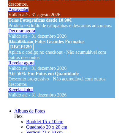
descontos.
Aproveitar
Válido até - 31 agosto 2026
Telas Fotográficas desde 10,90€
Produto excluído de campanhas e descontos adicionais.
Decorar agora
Válido até - 31 dezembro 2026
Até 50% em Fotos Grandes Formatos
DBCFG50
Aplica o código no checkout · Não acumulável com
outros descontos
Revelar agora
Válido até - 31 dezembro 2026
Até 56% Em Fotos em Quantidade
Desconto progressivo · Não acumulável com outros
descontos
Revelar fotos
Válido até - 31 dezembro 2026
Álbuns de Fotos
Flex
Booklet 15 x 10 cm
Quadrado 20 x 20 cm
Vertical 22 x 30 cm