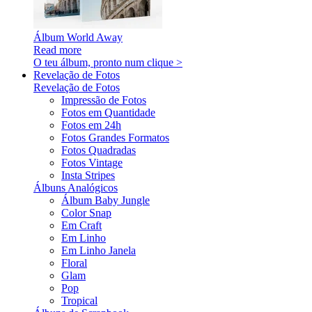
Álbum World Away
Read more
O teu álbum, pronto num clique >
Revelação de Fotos
Revelação de Fotos
Impressão de Fotos
Fotos em Quantidade
Fotos em 24h
Fotos Grandes Formatos
Fotos Quadradas
Fotos Vintage
Insta Stripes
Álbuns Analógicos
Álbum Baby Jungle
Color Snap
Em Craft
Em Linho
Em Linho Janela
Floral
Glam
Pop
Tropical