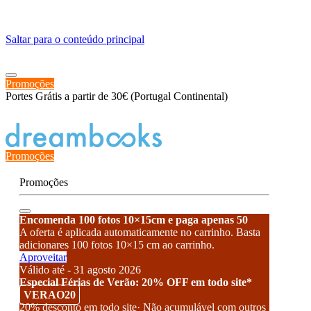
≡
Saltar para o conteúdo principal
Promoções
Portes Grátis a partir de 30€ (Portugal Continental)
Estado de encomenda
Promoções
Promoções
Encomenda 100 fotos 10×15cm e paga apenas 50
A oferta é aplicada automaticamente no carrinho. Basta
adicionares 100 fotos 10×15 cm ao carrinho.
Aproveitar
Válido até - 31 agosto 2026
Especial Férias de Verão: 20% OFF em todo site*
VERAO20
20% desconto em todo site· Não acumulável com outros