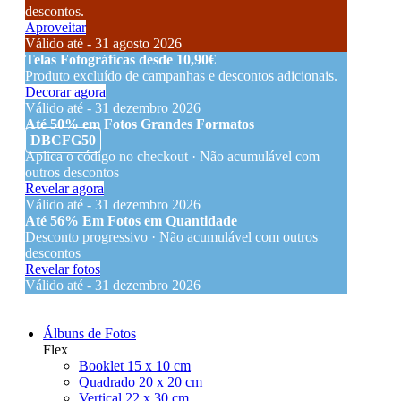
descontos.
Aproveitar
Válido até - 31 agosto 2026
Telas Fotográficas desde 10,90€
Produto excluído de campanhas e descontos adicionais.
Decorar agora
Válido até - 31 dezembro 2026
Até 50% em Fotos Grandes Formatos
DBCFG50
Aplica o código no checkout · Não acumulável com
outros descontos
Revelar agora
Válido até - 31 dezembro 2026
Até 56% Em Fotos em Quantidade
Desconto progressivo · Não acumulável com outros
descontos
Revelar fotos
Válido até - 31 dezembro 2026
Álbuns de Fotos
Flex
Booklet 15 x 10 cm
Quadrado 20 x 20 cm
Vertical 22 x 30 cm