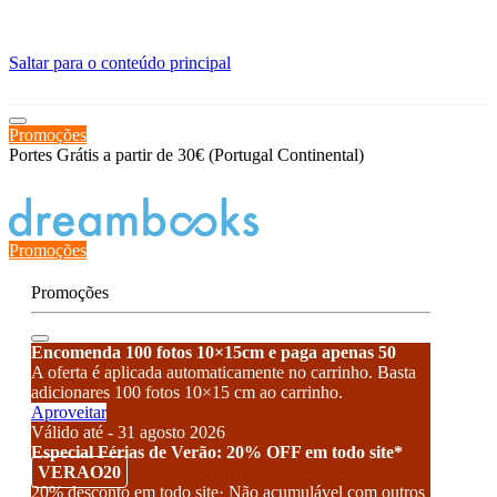
≡
Saltar para o conteúdo principal
Promoções
Portes Grátis a partir de 30€ (Portugal Continental)
Estado de encomenda
Promoções
Promoções
Encomenda 100 fotos 10×15cm e paga apenas 50
A oferta é aplicada automaticamente no carrinho. Basta
adicionares 100 fotos 10×15 cm ao carrinho.
Aproveitar
Válido até - 31 agosto 2026
Especial Férias de Verão: 20% OFF em todo site*
VERAO20
20% desconto em todo site· Não acumulável com outros