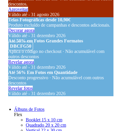
descontos.
Aproveitar
Válido até - 31 agosto 2026
Telas Fotográficas desde 10,90€
Produto excluído de campanhas e descontos adicionais.
Decorar agora
Válido até - 31 dezembro 2026
Até 50% em Fotos Grandes Formatos
DBCFG50
Aplica o código no checkout · Não acumulável com
outros descontos
Revelar agora
Válido até - 31 dezembro 2026
Até 56% Em Fotos em Quantidade
Desconto progressivo · Não acumulável com outros
descontos
Revelar fotos
Válido até - 31 dezembro 2026
Álbuns de Fotos
Flex
Booklet 15 x 10 cm
Quadrado 20 x 20 cm
Vertical 22 x 30 cm