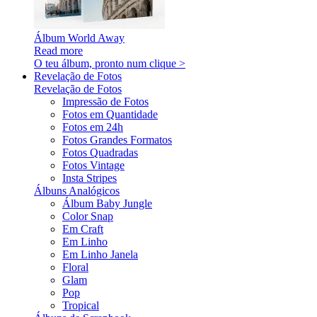
Álbum World Away
Read more
O teu álbum, pronto num clique >
Revelação de Fotos
Revelação de Fotos
Impressão de Fotos
Fotos em Quantidade
Fotos em 24h
Fotos Grandes Formatos
Fotos Quadradas
Fotos Vintage
Insta Stripes
Álbuns Analógicos
Álbum Baby Jungle
Color Snap
Em Craft
Em Linho
Em Linho Janela
Floral
Glam
Pop
Tropical