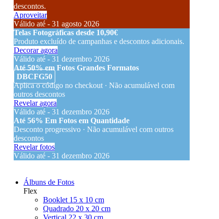
descontos.
Aproveitar
Válido até - 31 agosto 2026
Telas Fotográficas desde 10,90€
Produto excluído de campanhas e descontos adicionais.
Decorar agora
Válido até - 31 dezembro 2026
Até 50% em Fotos Grandes Formatos
DBCFG50
Aplica o código no checkout · Não acumulável com
outros descontos
Revelar agora
Válido até - 31 dezembro 2026
Até 56% Em Fotos em Quantidade
Desconto progressivo · Não acumulável com outros
descontos
Revelar fotos
Válido até - 31 dezembro 2026
Álbuns de Fotos
Flex
Booklet 15 x 10 cm
Quadrado 20 x 20 cm
Vertical 22 x 30 cm