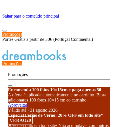
≡
Saltar para o conteúdo principal
Promoções
Portes Grátis a partir de 30€ (Portugal Continental)
Estado de encomenda
Promoções
Promoções
Encomenda 100 fotos 10×15cm e paga apenas 50
A oferta é aplicada automaticamente no carrinho. Basta
adicionares 100 fotos 10×15 cm ao carrinho.
Aproveitar
Válido até - 31 agosto 2026
Especial Férias de Verão: 20% OFF em todo site*
VERAO20
20% desconto em todo site· Não acumulável com outros