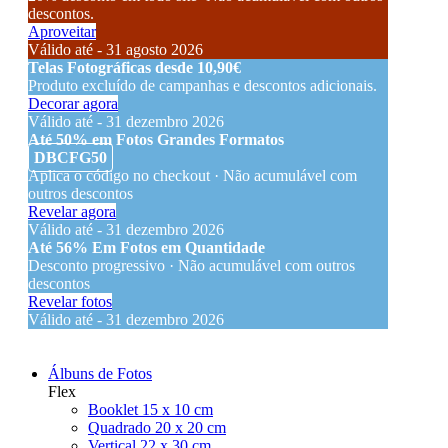
descontos.
Aproveitar
Válido até - 31 agosto 2026
Telas Fotográficas desde 10,90€
Produto excluído de campanhas e descontos adicionais.
Decorar agora
Válido até - 31 dezembro 2026
Até 50% em Fotos Grandes Formatos
DBCFG50
Aplica o código no checkout · Não acumulável com
outros descontos
Revelar agora
Válido até - 31 dezembro 2026
Até 56% Em Fotos em Quantidade
Desconto progressivo · Não acumulável com outros
descontos
Revelar fotos
Válido até - 31 dezembro 2026
Álbuns de Fotos
Flex
Booklet 15 x 10 cm
Quadrado 20 x 20 cm
Vertical 22 x 30 cm