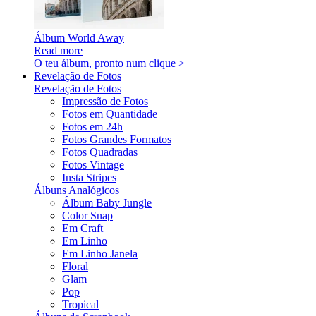
Álbum World Away
Read more
O teu álbum, pronto num clique >
Revelação de Fotos
Revelação de Fotos
Impressão de Fotos
Fotos em Quantidade
Fotos em 24h
Fotos Grandes Formatos
Fotos Quadradas
Fotos Vintage
Insta Stripes
Álbuns Analógicos
Álbum Baby Jungle
Color Snap
Em Craft
Em Linho
Em Linho Janela
Floral
Glam
Pop
Tropical