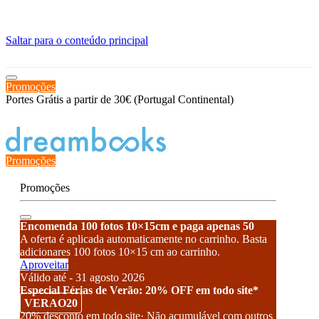
≡
Saltar para o conteúdo principal
Promoções
Portes Grátis a partir de 30€ (Portugal Continental)
Estado de encomenda
Promoções
Promoções
Encomenda 100 fotos 10×15cm e paga apenas 50
A oferta é aplicada automaticamente no carrinho. Basta
adicionares 100 fotos 10×15 cm ao carrinho.
Aproveitar
Válido até - 31 agosto 2026
Especial Férias de Verão: 20% OFF em todo site*
VERAO20
20% desconto em todo site· Não acumulável com outros