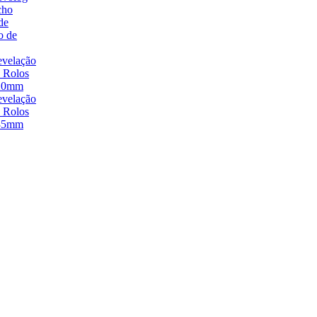
cho
de
o de
velação
 Rolos
20mm
velação
 Rolos
35mm