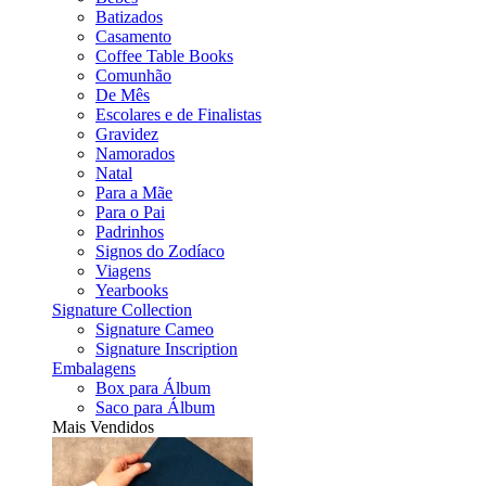
Batizados
Casamento
Coffee Table Books
Comunhão
De Mês
Escolares e de Finalistas
Gravidez
Namorados
Natal
Para a Mãe
Para o Pai
Padrinhos
Signos do Zodíaco
Viagens
Yearbooks
Signature Collection
Signature Cameo
Signature Inscription
Embalagens
Box para Álbum
Saco para Álbum
Mais Vendidos