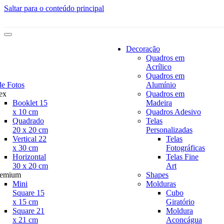
Saltar para o conteúdo principal
Decoração
Quadros em
Acrílico
Quadros em
de Fotos
Alumínio
ex
Quadros em
Booklet 15
Madeira
x 10 cm
Quadros Adesivo
Quadrado
Telas
20 x 20 cm
Personalizadas
Vertical 22
Telas
x 30 cm
Fotográficas
Horizontal
Telas Fine
30 x 20 cm
Art
remium
Shapes
Mini
Molduras
Square 15
Cubo
x 15 cm
Giratório
Square 21
Moldura
x 21 cm
Aconcágua