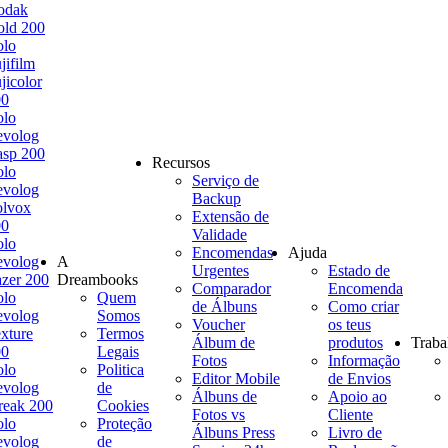
odak
ld 200
olo
jifilm
jicolor
00
olo
evolog
sp 200
Recursos
olo
Serviço de
evolog
Backup
olvox
Extensão de
00
Validade
olo
Encomendas
Ajuda
evolog
A
Urgentes
Estado de
zer 200
Dreambooks
Comparador
Encomenda
olo
Quem
de Álbuns
Como criar
evolog
Somos
Voucher
os teus
xture
Termos
Álbum de
produtos
Traba
00
Legais
Fotos
Informação
olo
Politica
Editor Mobile
de Envios
evolog
de
Álbuns de
Apoio ao
reak 200
Cookies
Fotos vs
Cliente
olo
Proteção
Álbuns Press
Livro de
evolog
de