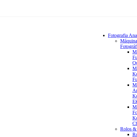
Fotografia Ana
Máquina
Fotográf
M
Fu
Q
M
K
Fu
M
An
K
Ek
M
Fo
K
C
Rolos & 
R