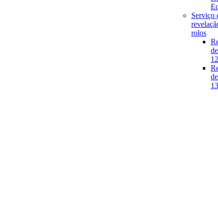
E
Serviço 
revelaçã
rolos
Re
de
1
Re
de
1