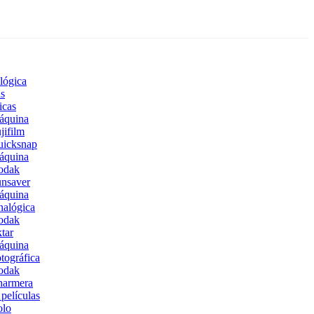
lógica
s
icas
áquina
jifilm
uicksnap
áquina
odak
nsaver
áquina
alógica
odak
tar
áquina
tográfica
odak
harmera
películas
olo