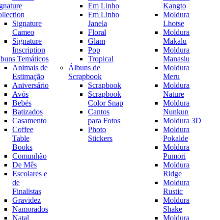
gnature
Em Linho
Kangto
llection
Em Linho
Moldura
Signature
Janela
Lhotse
Cameo
Floral
Moldura
Signature
Glam
Makalu
Inscription
Pop
Moldura
buns Temáticos
Tropical
Manaslu
Animais de
Álbuns de
Moldura
Estimação
Scrapbook
Meru
Aniversário
Scrapbook
Moldura
Avós
Scrapbook
Nature
Bebés
Color Snap
Moldura
Batizados
Cantos
Nunkun
Casamento
para Fotos
Moldura 3D
Coffee
Photo
Moldura
Table
Stickers
Pokalde
Books
Moldura
Comunhão
Pumori
De Mês
Moldura
Escolares e
Ridge
de
Moldura
Finalistas
Rustic
Gravidez
Moldura
Namorados
Shake
Natal
Moldura