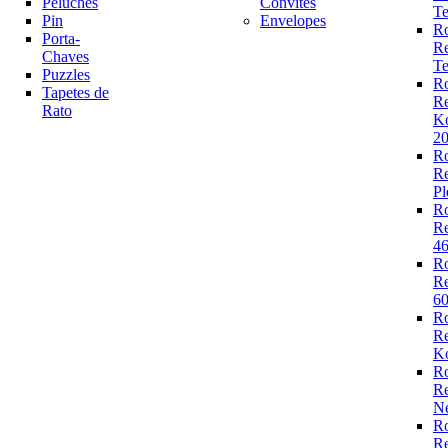
Peluches
Convites
Te
Pin
Envelopes
R
Porta-
R
Chaves
Te
Puzzles
R
Tapetes de
R
Rato
K
2
R
R
Pl
R
R
4
R
R
6
R
R
Ko
R
R
N
R
R