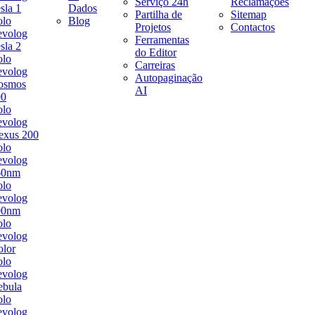
Serviço 24h
Reclamações
sla 1
Dados
Partilha de
Sitemap
olo
Blog
Projetos
Contactos
evolog
Ferramentas
sla 2
do Editor
olo
Carreiras
evolog
Autopaginação
osmos
AI
00
olo
evolog
exus 200
olo
evolog
60nm
olo
evolog
00nm
olo
evolog
lor
olo
evolog
ebula
olo
evolog