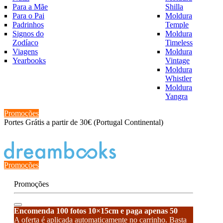
Para a Mãe
Shilla
Para o Pai
Moldura
Padrinhos
Temple
Signos do
Moldura
Zodíaco
Timeless
Viagens
Moldura
Yearbooks
Vintage
Moldura
Whistler
Moldura
Yangra
Promoções
Portes Grátis a partir de 30€ (Portugal Continental)
Estado de encomenda
Promoções
Promoções
Encomenda 100 fotos 10×15cm e paga apenas 50
A oferta é aplicada automaticamente no carrinho. Basta