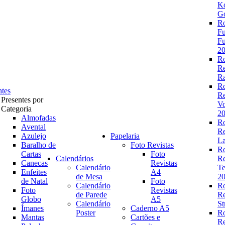
K
Go
R
Fu
Fu
2
R
R
Ra
R
ntes
R
Presentes por
V
Categoria
2
Almofadas
R
Avental
R
Azulejo
Papelaria
La
Baralho de
Foto Revistas
R
Cartas
Foto
Calendários
R
Canecas
Revistas
Calendário
Te
Enfeites
A4
de Mesa
2
de Natal
Foto
Calendário
R
Foto
Revistas
de Parede
R
Globo
A5
Calendário
St
Ímanes
Caderno A5
Poster
R
Mantas
Cartões e
R