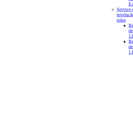
E
Serviço 
revelaçã
rolos
Re
de
1
Re
de
1