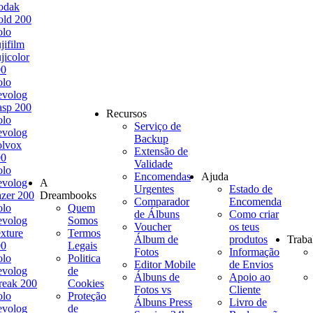
odak
ld 200
olo
jifilm
jicolor
00
olo
evolog
sp 200
Recursos
olo
Serviço de
evolog
Backup
olvox
Extensão de
00
Validade
olo
Encomendas
Ajuda
evolog
A
Urgentes
Estado de
zer 200
Dreambooks
Comparador
Encomenda
olo
Quem
de Álbuns
Como criar
evolog
Somos
Voucher
os teus
xture
Termos
Álbum de
produtos
Traba
00
Legais
Fotos
Informação
olo
Politica
Editor Mobile
de Envios
evolog
de
Álbuns de
Apoio ao
reak 200
Cookies
Fotos vs
Cliente
olo
Proteção
Álbuns Press
Livro de
evolog
de