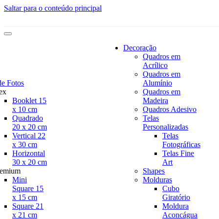
Saltar para o conteúdo principal
Decoração
Quadros em
Acrílico
Quadros em
de Fotos
Alumínio
ex
Quadros em
Booklet 15
Madeira
x 10 cm
Quadros Adesivo
Quadrado
Telas
20 x 20 cm
Personalizadas
Vertical 22
Telas
x 30 cm
Fotográficas
Horizontal
Telas Fine
30 x 20 cm
Art
remium
Shapes
Mini
Molduras
Square 15
Cubo
x 15 cm
Giratório
Square 21
Moldura
x 21 cm
Aconcágua