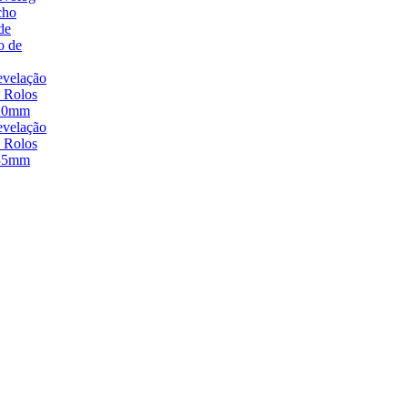
cho
de
o de
velação
 Rolos
20mm
velação
 Rolos
35mm