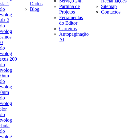
Serviço 24h
Reclamações
sla 1
Dados
Partilha de
Sitemap
olo
Blog
Projetos
Contactos
evolog
Ferramentas
sla 2
do Editor
olo
Carreiras
evolog
Autopaginação
osmos
AI
00
olo
evolog
exus 200
olo
evolog
60nm
olo
evolog
00nm
olo
evolog
lor
olo
evolog
ebula
olo
evolog