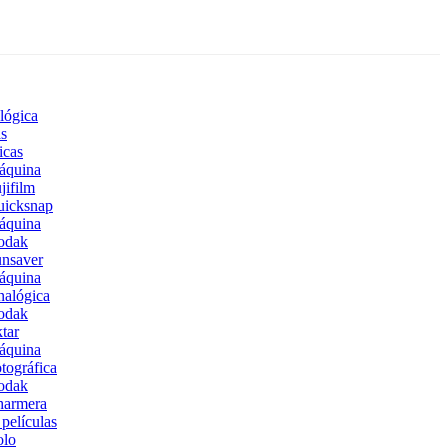
lógica
s
icas
áquina
jifilm
uicksnap
áquina
odak
nsaver
áquina
alógica
odak
tar
áquina
tográfica
odak
harmera
películas
olo