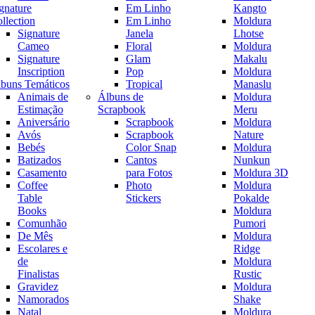
gnature
Em Linho
Kangto
llection
Em Linho
Moldura
Signature
Janela
Lhotse
Cameo
Floral
Moldura
Signature
Glam
Makalu
Inscription
Pop
Moldura
buns Temáticos
Tropical
Manaslu
Animais de
Álbuns de
Moldura
Estimação
Scrapbook
Meru
Aniversário
Scrapbook
Moldura
Avós
Scrapbook
Nature
Bebés
Color Snap
Moldura
Batizados
Cantos
Nunkun
Casamento
para Fotos
Moldura 3D
Coffee
Photo
Moldura
Table
Stickers
Pokalde
Books
Moldura
Comunhão
Pumori
De Mês
Moldura
Escolares e
Ridge
de
Moldura
Finalistas
Rustic
Gravidez
Moldura
Namorados
Shake
Natal
Moldura