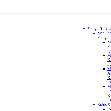
Fotografia Ana
Máquina
Fotográf
M
Fu
Q
M
K
Fu
M
An
K
Ek
M
Fo
K
C
Rolos & 
R