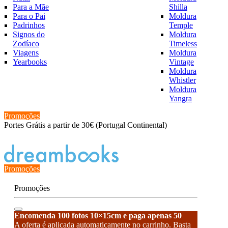
Para a Mãe
Shilla
Para o Pai
Moldura
Padrinhos
Temple
Signos do
Moldura
Zodíaco
Timeless
Viagens
Moldura
Yearbooks
Vintage
Moldura
Whistler
Moldura
Yangra
Promoções
Portes Grátis a partir de 30€ (Portugal Continental)
Estado de encomenda
Promoções
Promoções
Encomenda 100 fotos 10×15cm e paga apenas 50
A oferta é aplicada automaticamente no carrinho. Basta