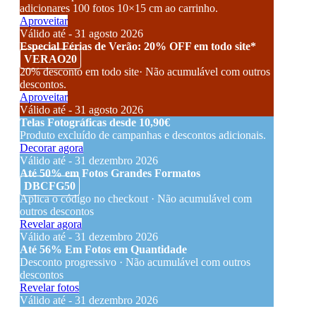
adicionares 100 fotos 10×15 cm ao carrinho.
Aproveitar
Válido até - 31 agosto 2026
Especial Férias de Verão: 20% OFF em todo site*
VERAO20
20% desconto em todo site· Não acumulável com outros
descontos.
Aproveitar
Válido até - 31 agosto 2026
Telas Fotográficas desde 10,90€
Produto excluído de campanhas e descontos adicionais.
Decorar agora
Válido até - 31 dezembro 2026
Até 50% em Fotos Grandes Formatos
DBCFG50
Aplica o código no checkout · Não acumulável com
outros descontos
Revelar agora
Válido até - 31 dezembro 2026
Até 56% Em Fotos em Quantidade
Desconto progressivo · Não acumulável com outros
descontos
Revelar fotos
Válido até - 31 dezembro 2026