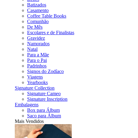
Batizados
Casamento
Coffee Table Books
Comunhão
De Mês
Escolares e de Finalistas
Gravidez
Namorados
Natal
Para a Mãe
Para o Pai
Padrinhos
Signos do Zodíaco
Viagens
Yearbooks
Signature Collection
Signature Cameo
Signature Inscription
Embalagens
Box para Álbum
Saco para Álbum
Mais Vendidos