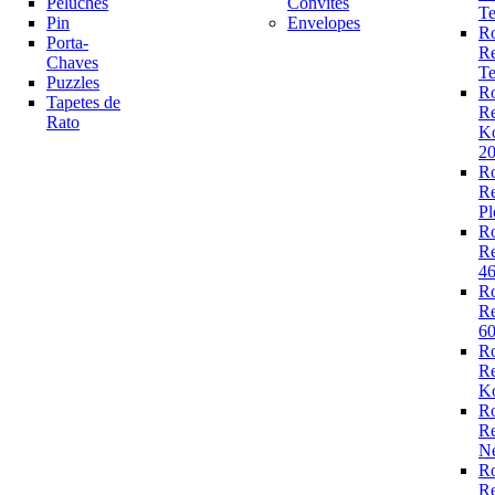
Peluches
Convites
Te
Pin
Envelopes
R
Porta-
R
Chaves
Te
Puzzles
R
Tapetes de
R
Rato
K
2
R
R
Pl
R
R
4
R
R
6
R
R
Ko
R
R
N
R
R