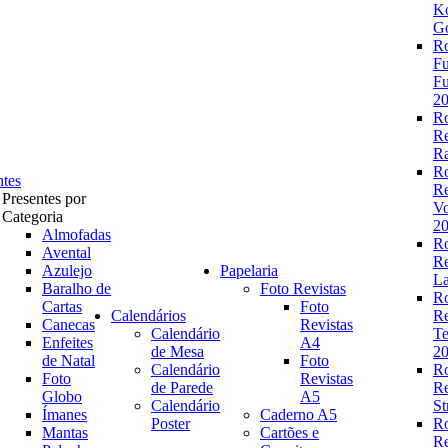
K
Go
R
Fu
Fu
2
R
R
Ra
R
ntes
R
Presentes por
V
Categoria
2
Almofadas
R
Avental
R
Azulejo
Papelaria
La
Baralho de
Foto Revistas
R
Cartas
Foto
Calendários
R
Canecas
Revistas
Calendário
Te
Enfeites
A4
de Mesa
2
de Natal
Foto
Calendário
R
Foto
Revistas
de Parede
R
Globo
A5
Calendário
St
Ímanes
Caderno A5
Poster
R
Mantas
Cartões e
R