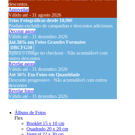
descontos.
Aproveitar
Válido até - 31 agosto 2026
Telas Fotográficas desde 10,90€
Produto excluído de campanhas e descontos adicionais.
Decorar agora
Válido até - 31 dezembro 2026
Até 50% em Fotos Grandes Formatos
DBCFG50
Aplica o código no checkout · Não acumulável com
outros descontos
Revelar agora
Válido até - 31 dezembro 2026
Até 56% Em Fotos em Quantidade
Desconto progressivo · Não acumulável com outros
descontos
Revelar fotos
Válido até - 31 dezembro 2026
Álbuns de Fotos
Flex
Booklet 15 x 10 cm
Quadrado 20 x 20 cm
Vertical 22 x 30 cm