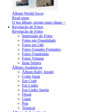
Álbum World Away
Read more
O teu álbum, pronto num clique >
Revelação de Fotos
Revelação de Fotos
Impressão de Fotos
Fotos em Quantidade
Fotos em 24h
Fotos Grandes Formatos
Fotos Quadradas
Fotos Vintage
Insta Stripes
Álbuns Analógicos
Álbum Baby Jungle
Color Snap
Em Craft
Em Linho
Em Linho Janela
Floral
Glam
Pop
Tropical