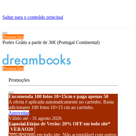
≡
Saltar para o conteúdo principal
Promoções
Portes Grátis a partir de 30€ (Portugal Continental)
Estado de encomenda
Promoções
Promoções
Encomenda 100 fotos 10×15cm e paga apenas 50
A oferta é aplicada automaticamente no carrinho. Basta
adicionares 100 fotos 10×15 cm ao carrinho.
Aproveitar
Válido até - 31 agosto 2026
Especial Férias de Verão: 20% OFF em todo site*
VERAO20
20% desconto em todo site· Não acumulável com outros