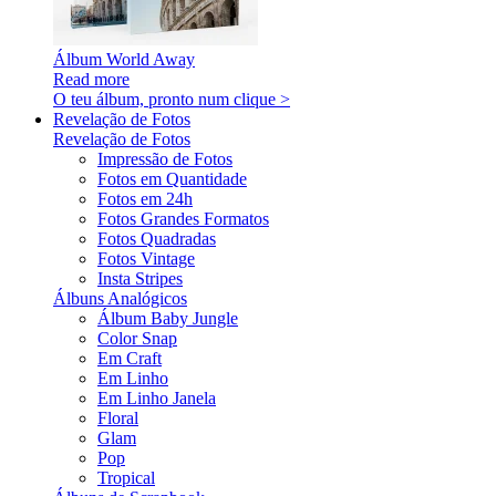
Álbum World Away
Read more
O teu álbum, pronto num clique >
Revelação de Fotos
Revelação de Fotos
Impressão de Fotos
Fotos em Quantidade
Fotos em 24h
Fotos Grandes Formatos
Fotos Quadradas
Fotos Vintage
Insta Stripes
Álbuns Analógicos
Álbum Baby Jungle
Color Snap
Em Craft
Em Linho
Em Linho Janela
Floral
Glam
Pop
Tropical