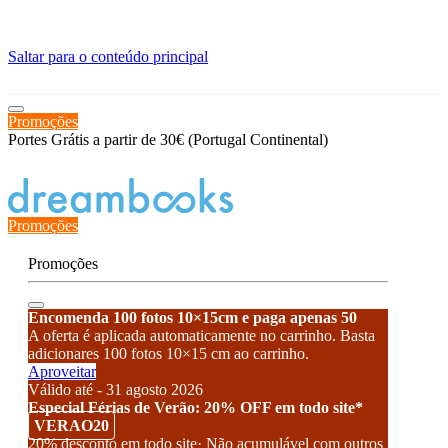
≡
Saltar para o conteúdo principal
Promoções
Portes Grátis a partir de 30€ (Portugal Continental)
Estado de encomenda
Promoções
Promoções
Encomenda 100 fotos 10×15cm e paga apenas 50
A oferta é aplicada automaticamente no carrinho. Basta
adicionares 100 fotos 10×15 cm ao carrinho.
Aproveitar
Válido até - 31 agosto 2026
Especial Férias de Verão: 20% OFF em todo site*
VERAO20
20% desconto em todo site· Não acumulável com outros