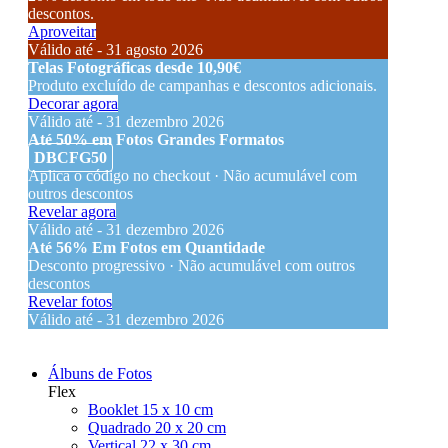
descontos.
Aproveitar
Válido até - 31 agosto 2026
Telas Fotográficas desde 10,90€
Produto excluído de campanhas e descontos adicionais.
Decorar agora
Válido até - 31 dezembro 2026
Até 50% em Fotos Grandes Formatos
DBCFG50
Aplica o código no checkout · Não acumulável com
outros descontos
Revelar agora
Válido até - 31 dezembro 2026
Até 56% Em Fotos em Quantidade
Desconto progressivo · Não acumulável com outros
descontos
Revelar fotos
Válido até - 31 dezembro 2026
Álbuns de Fotos
Flex
Booklet 15 x 10 cm
Quadrado 20 x 20 cm
Vertical 22 x 30 cm