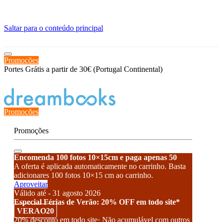
≡
Saltar para o conteúdo principal
Promoções
Portes Grátis a partir de 30€ (Portugal Continental)
Estado de encomenda
Promoções
Promoções
Encomenda 100 fotos 10×15cm e paga apenas 50
A oferta é aplicada automaticamente no carrinho. Basta
adicionares 100 fotos 10×15 cm ao carrinho.
Aproveitar
Válido até - 31 agosto 2026
Especial Férias de Verão: 20% OFF em todo site*
VERAO20
20% desconto em todo site· Não acumulável com outros