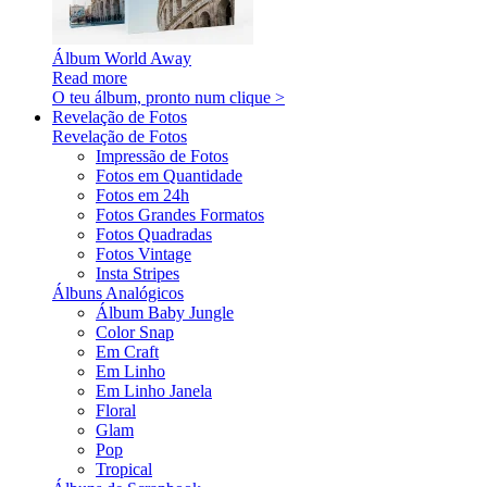
Álbum World Away
Read more
O teu álbum, pronto num clique >
Revelação de Fotos
Revelação de Fotos
Impressão de Fotos
Fotos em Quantidade
Fotos em 24h
Fotos Grandes Formatos
Fotos Quadradas
Fotos Vintage
Insta Stripes
Álbuns Analógicos
Álbum Baby Jungle
Color Snap
Em Craft
Em Linho
Em Linho Janela
Floral
Glam
Pop
Tropical