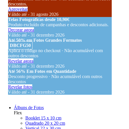
descontos.
Aproveitar
Válido até - 31 agosto 2026
Telas Fotográficas desde 10,90€
Produto excluído de campanhas e descontos adicionais.
Decorar agora
Válido até - 31 dezembro 2026
Até 50% em Fotos Grandes Formatos
DBCFG50
Aplica o código no checkout · Não acumulável com
outros descontos
Revelar agora
Válido até - 31 dezembro 2026
Até 56% Em Fotos em Quantidade
Desconto progressivo · Não acumulável com outros
descontos
Revelar fotos
Válido até - 31 dezembro 2026
Álbuns de Fotos
Flex
Booklet 15 x 10 cm
Quadrado 20 x 20 cm
Vertical 22 x 30 cm