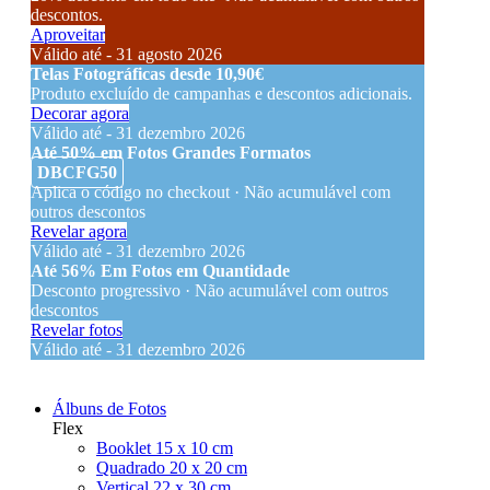
descontos.
Aproveitar
Válido até - 31 agosto 2026
Telas Fotográficas desde 10,90€
Produto excluído de campanhas e descontos adicionais.
Decorar agora
Válido até - 31 dezembro 2026
Até 50% em Fotos Grandes Formatos
DBCFG50
Aplica o código no checkout · Não acumulável com
outros descontos
Revelar agora
Válido até - 31 dezembro 2026
Até 56% Em Fotos em Quantidade
Desconto progressivo · Não acumulável com outros
descontos
Revelar fotos
Válido até - 31 dezembro 2026
Álbuns de Fotos
Flex
Booklet 15 x 10 cm
Quadrado 20 x 20 cm
Vertical 22 x 30 cm