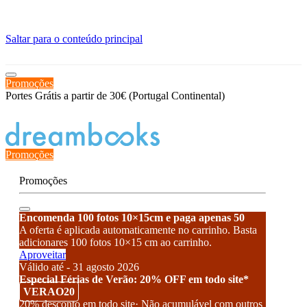
≡
Saltar para o conteúdo principal
Promoções
Portes Grátis a partir de 30€ (Portugal Continental)
Estado de encomenda
Promoções
Promoções
Encomenda 100 fotos 10×15cm e paga apenas 50
A oferta é aplicada automaticamente no carrinho. Basta
adicionares 100 fotos 10×15 cm ao carrinho.
Aproveitar
Válido até - 31 agosto 2026
Especial Férias de Verão: 20% OFF em todo site*
VERAO20
20% desconto em todo site· Não acumulável com outros