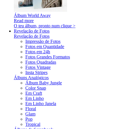
Álbum World Away
Read more
O teu álbum, pronto num clique >
Revelação de Fotos
Revelação de Fotos
Impressão de Fotos
Fotos em Quantidade
Fotos em 24h
Fotos Grandes Formatos
Fotos Quadradas
Fotos Vintage
Insta Stripes
Álbuns Analógicos
Álbum Baby Jungle
Color Snap
Em Craft
Em Linho
Em Linho Janela
Floral
Glam
Pop
Tropical