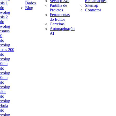
Serviço 24h
Reclamações
sla 1
Dados
Partilha de
Sitemap
olo
Blog
Projetos
Contactos
evolog
Ferramentas
sla 2
do Editor
olo
Carreiras
evolog
Autopaginação
osmos
AI
00
olo
evolog
exus 200
olo
evolog
60nm
olo
evolog
00nm
olo
evolog
lor
olo
evolog
ebula
olo
evolog