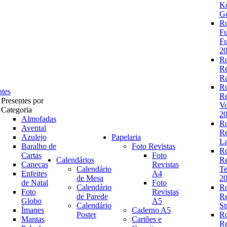
K
Go
R
Fu
Fu
2
R
R
Ra
R
ntes
R
Presentes por
V
Categoria
2
Almofadas
R
Avental
R
Azulejo
Papelaria
La
Baralho de
Foto Revistas
R
Cartas
Foto
Calendários
R
Canecas
Revistas
Calendário
Te
Enfeites
A4
de Mesa
2
de Natal
Foto
Calendário
R
Foto
Revistas
de Parede
R
Globo
A5
Calendário
St
Ímanes
Caderno A5
Poster
R
Mantas
Cartões e
R