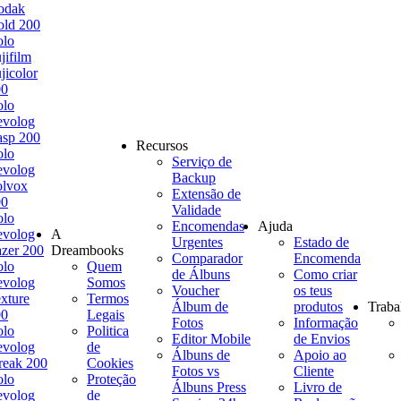
odak
ld 200
olo
jifilm
jicolor
00
olo
evolog
sp 200
Recursos
olo
Serviço de
evolog
Backup
olvox
Extensão de
00
Validade
olo
Encomendas
Ajuda
evolog
A
Urgentes
Estado de
zer 200
Dreambooks
Comparador
Encomenda
olo
Quem
de Álbuns
Como criar
evolog
Somos
Voucher
os teus
xture
Termos
Álbum de
produtos
Traba
00
Legais
Fotos
Informação
olo
Politica
Editor Mobile
de Envios
evolog
de
Álbuns de
Apoio ao
reak 200
Cookies
Fotos vs
Cliente
olo
Proteção
Álbuns Press
Livro de
evolog
de