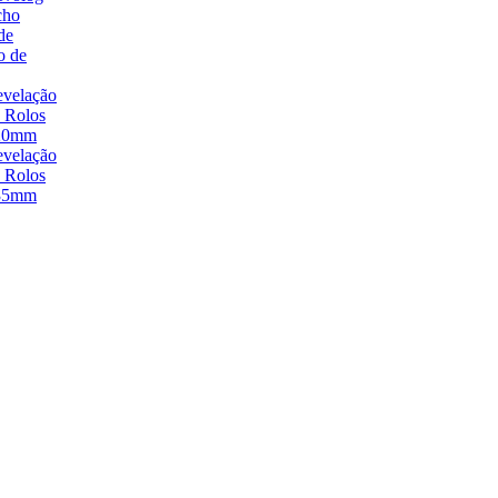
cho
de
o de
velação
 Rolos
20mm
velação
 Rolos
35mm