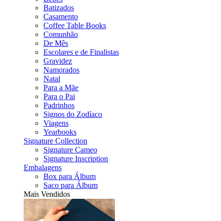
Batizados
Casamento
Coffee Table Books
Comunhão
De Mês
Escolares e de Finalistas
Gravidez
Namorados
Natal
Para a Mãe
Para o Pai
Padrinhos
Signos do Zodíaco
Viagens
Yearbooks
Signature Collection
Signature Cameo
Signature Inscription
Embalagens
Box para Álbum
Saco para Álbum
Mais Vendidos