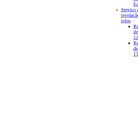
E
Serviço 
revelaçã
rolos
Re
de
1
Re
de
1