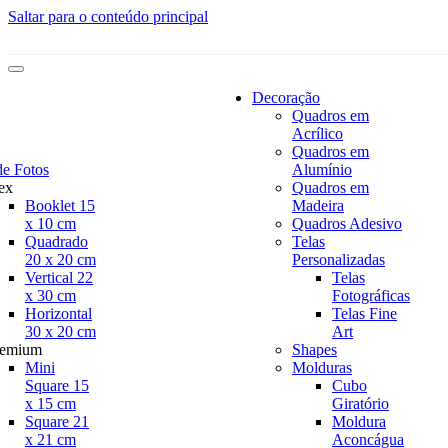
Saltar para o conteúdo principal
Decoração
Quadros em
Acrílico
Quadros em
de Fotos
Alumínio
ex
Quadros em
Booklet 15
Madeira
x 10 cm
Quadros Adesivo
Quadrado
Telas
20 x 20 cm
Personalizadas
Vertical 22
Telas
x 30 cm
Fotográficas
Horizontal
Telas Fine
30 x 20 cm
Art
remium
Shapes
Mini
Molduras
Square 15
Cubo
x 15 cm
Giratório
Square 21
Moldura
x 21 cm
Aconcágua