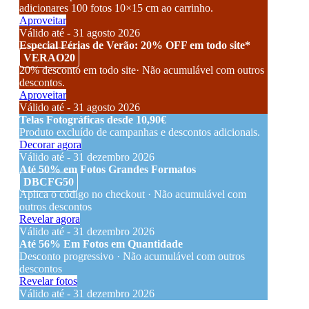
adicionares 100 fotos 10×15 cm ao carrinho.
Aproveitar
Válido até - 31 agosto 2026
Especial Férias de Verão: 20% OFF em todo site*
VERAO20
20% desconto em todo site· Não acumulável com outros
descontos.
Aproveitar
Válido até - 31 agosto 2026
Telas Fotográficas desde 10,90€
Produto excluído de campanhas e descontos adicionais.
Decorar agora
Válido até - 31 dezembro 2026
Até 50% em Fotos Grandes Formatos
DBCFG50
Aplica o código no checkout · Não acumulável com
outros descontos
Revelar agora
Válido até - 31 dezembro 2026
Até 56% Em Fotos em Quantidade
Desconto progressivo · Não acumulável com outros
descontos
Revelar fotos
Válido até - 31 dezembro 2026