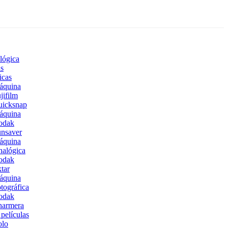
lógica
s
icas
áquina
jifilm
uicksnap
áquina
odak
nsaver
áquina
alógica
odak
tar
áquina
tográfica
odak
harmera
películas
olo