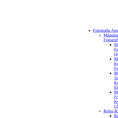
Fotografia Ana
Máquina
Fotográf
M
Fu
Q
M
K
Fu
M
An
K
Ek
M
Fo
K
C
Rolos & 
R