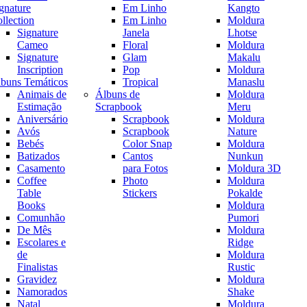
gnature
Em Linho
Kangto
llection
Em Linho
Moldura
Signature
Janela
Lhotse
Cameo
Floral
Moldura
Signature
Glam
Makalu
Inscription
Pop
Moldura
buns Temáticos
Tropical
Manaslu
Animais de
Álbuns de
Moldura
Estimação
Scrapbook
Meru
Aniversário
Scrapbook
Moldura
Avós
Scrapbook
Nature
Bebés
Color Snap
Moldura
Batizados
Cantos
Nunkun
Casamento
para Fotos
Moldura 3D
Coffee
Photo
Moldura
Table
Stickers
Pokalde
Books
Moldura
Comunhão
Pumori
De Mês
Moldura
Escolares e
Ridge
de
Moldura
Finalistas
Rustic
Gravidez
Moldura
Namorados
Shake
Natal
Moldura