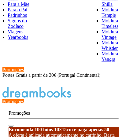
Para a Mãe
Shilla
Para o Pai
Moldura
Padrinhos
Temple
Signos do
Moldura
Zodíaco
Timeless
Viagens
Moldura
Yearbooks
Vintage
Moldura
Whistler
Moldura
Yangra
Promoções
Portes Grátis a partir de 30€ (Portugal Continental)
Estado de encomenda
Promoções
Promoções
Encomenda 100 fotos 10×15cm e paga apenas 50
A oferta é aplicada automaticamente no carrinho. Basta