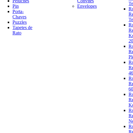
Peluches
Convites
Te
Pin
Envelopes
R
Porta-
R
Chaves
Te
Puzzles
R
Tapetes de
R
Rato
K
2
R
R
Pl
R
R
4
R
R
6
R
R
Ko
R
R
N
R
R