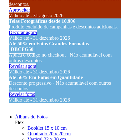
descontos.
Aproveitar
Válido até - 31 agosto 2026
Telas Fotográficas desde 10,90€
Produto excluído de campanhas e descontos adicionais.
Decorar agora
Válido até - 31 dezembro 2026
Até 50% em Fotos Grandes Formatos
DBCFG50
Aplica o código no checkout · Não acumulável com
outros descontos
Revelar agora
Válido até - 31 dezembro 2026
Até 56% Em Fotos em Quantidade
Desconto progressivo · Não acumulável com outros
descontos
Revelar fotos
Válido até - 31 dezembro 2026
Álbuns de Fotos
Flex
Booklet 15 x 10 cm
Quadrado 20 x 20 cm
Vertical 22 x 30 cm