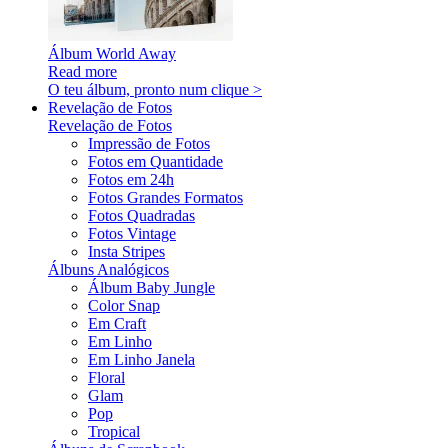
Álbum World Away
Read more
O teu álbum, pronto num clique >
Revelação de Fotos
Revelação de Fotos
Impressão de Fotos
Fotos em Quantidade
Fotos em 24h
Fotos Grandes Formatos
Fotos Quadradas
Fotos Vintage
Insta Stripes
Álbuns Analógicos
Álbum Baby Jungle
Color Snap
Em Craft
Em Linho
Em Linho Janela
Floral
Glam
Pop
Tropical