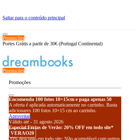
≡
Saltar para o conteúdo principal
Promoções
Portes Grátis a partir de 30€ (Portugal Continental)
Estado de encomenda
Promoções
Promoções
Encomenda 100 fotos 10×15cm e paga apenas 50
A oferta é aplicada automaticamente no carrinho. Basta
adicionares 100 fotos 10×15 cm ao carrinho.
Aproveitar
Válido até - 31 agosto 2026
Especial Férias de Verão: 20% OFF em todo site*
VERAO20
20% desconto em todo site· Não acumulável com outros