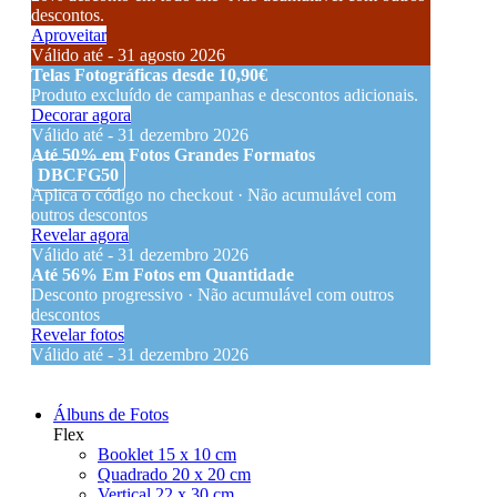
descontos.
Aproveitar
Válido até - 31 agosto 2026
Telas Fotográficas desde 10,90€
Produto excluído de campanhas e descontos adicionais.
Decorar agora
Válido até - 31 dezembro 2026
Até 50% em Fotos Grandes Formatos
DBCFG50
Aplica o código no checkout · Não acumulável com
outros descontos
Revelar agora
Válido até - 31 dezembro 2026
Até 56% Em Fotos em Quantidade
Desconto progressivo · Não acumulável com outros
descontos
Revelar fotos
Válido até - 31 dezembro 2026
Álbuns de Fotos
Flex
Booklet 15 x 10 cm
Quadrado 20 x 20 cm
Vertical 22 x 30 cm