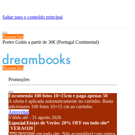
≡
Saltar para o conteúdo principal
Promoções
Portes Grátis a partir de 30€ (Portugal Continental)
Estado de encomenda
Promoções
Promoções
Encomenda 100 fotos 10×15cm e paga apenas 50
A oferta é aplicada automaticamente no carrinho. Basta
adicionares 100 fotos 10×15 cm ao carrinho.
Aproveitar
Válido até - 31 agosto 2026
Especial Férias de Verão: 20% OFF em todo site*
VERAO20
20% desconto em todo site· Não acumulável com outros