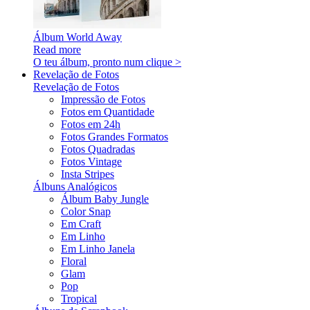
Álbum World Away
Read more
O teu álbum, pronto num clique >
Revelação de Fotos
Revelação de Fotos
Impressão de Fotos
Fotos em Quantidade
Fotos em 24h
Fotos Grandes Formatos
Fotos Quadradas
Fotos Vintage
Insta Stripes
Álbuns Analógicos
Álbum Baby Jungle
Color Snap
Em Craft
Em Linho
Em Linho Janela
Floral
Glam
Pop
Tropical