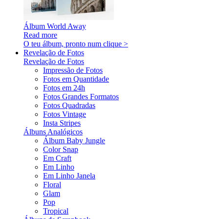
Álbum World Away
Read more
O teu álbum, pronto num clique >
Revelação de Fotos
Revelação de Fotos
Impressão de Fotos
Fotos em Quantidade
Fotos em 24h
Fotos Grandes Formatos
Fotos Quadradas
Fotos Vintage
Insta Stripes
Álbuns Analógicos
Álbum Baby Jungle
Color Snap
Em Craft
Em Linho
Em Linho Janela
Floral
Glam
Pop
Tropical