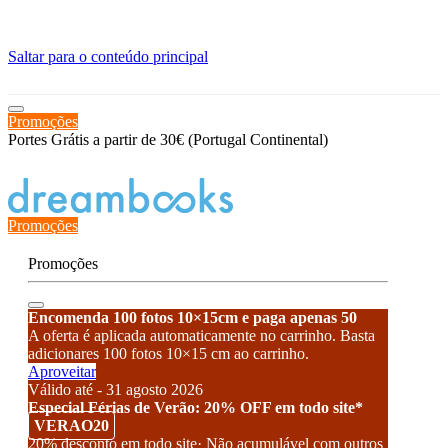
≡
Saltar para o conteúdo principal
Promoções
Portes Grátis a partir de 30€ (Portugal Continental)
Estado de encomenda
Promoções
Promoções
Encomenda 100 fotos 10×15cm e paga apenas 50
A oferta é aplicada automaticamente no carrinho. Basta
adicionares 100 fotos 10×15 cm ao carrinho.
Aproveitar
Válido até - 31 agosto 2026
Especial Férias de Verão: 20% OFF em todo site*
VERAO20
20% desconto em todo site· Não acumulável com outros