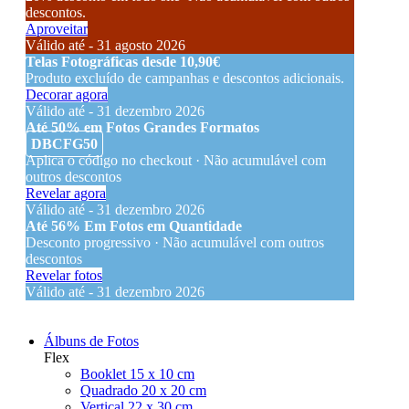
descontos.
Aproveitar
Válido até - 31 agosto 2026
Telas Fotográficas desde 10,90€
Produto excluído de campanhas e descontos adicionais.
Decorar agora
Válido até - 31 dezembro 2026
Até 50% em Fotos Grandes Formatos
DBCFG50
Aplica o código no checkout · Não acumulável com
outros descontos
Revelar agora
Válido até - 31 dezembro 2026
Até 56% Em Fotos em Quantidade
Desconto progressivo · Não acumulável com outros
descontos
Revelar fotos
Válido até - 31 dezembro 2026
Álbuns de Fotos
Flex
Booklet 15 x 10 cm
Quadrado 20 x 20 cm
Vertical 22 x 30 cm