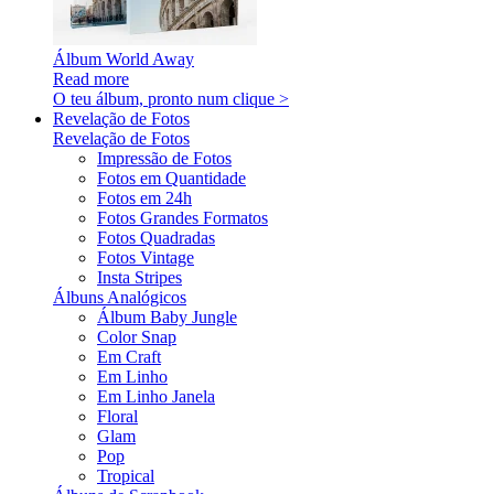
Álbum World Away
Read more
O teu álbum, pronto num clique >
Revelação de Fotos
Revelação de Fotos
Impressão de Fotos
Fotos em Quantidade
Fotos em 24h
Fotos Grandes Formatos
Fotos Quadradas
Fotos Vintage
Insta Stripes
Álbuns Analógicos
Álbum Baby Jungle
Color Snap
Em Craft
Em Linho
Em Linho Janela
Floral
Glam
Pop
Tropical