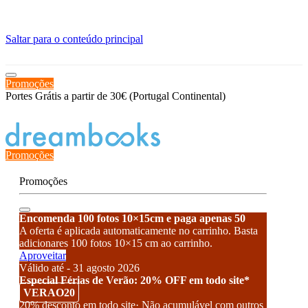
≡
Saltar para o conteúdo principal
Promoções
Portes Grátis a partir de 30€ (Portugal Continental)
Estado de encomenda
Promoções
Promoções
Encomenda 100 fotos 10×15cm e paga apenas 50
A oferta é aplicada automaticamente no carrinho. Basta
adicionares 100 fotos 10×15 cm ao carrinho.
Aproveitar
Válido até - 31 agosto 2026
Especial Férias de Verão: 20% OFF em todo site*
VERAO20
20% desconto em todo site· Não acumulável com outros