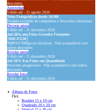
descontos.
Aproveitar
Válido até - 31 agosto 2026
Telas Fotográficas desde 10,90€
Produto excluído de campanhas e descontos adicionais.
Decorar agora
Válido até - 31 dezembro 2026
Até 50% em Fotos Grandes Formatos
DBCFG50
Aplica o código no checkout · Não acumulável com
outros descontos
Revelar agora
Válido até - 31 dezembro 2026
Até 56% Em Fotos em Quantidade
Desconto progressivo · Não acumulável com outros
descontos
Revelar fotos
Válido até - 31 dezembro 2026
Álbuns de Fotos
Flex
Booklet 15 x 10 cm
Quadrado 20 x 20 cm
Vertical 22 x 30 cm