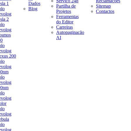
Serviço 24h
Reclamações
sla 1
Dados
Partilha de
Sitemap
olo
Blog
Projetos
Contactos
evolog
Ferramentas
sla 2
do Editor
olo
Carreiras
evolog
Autopaginação
osmos
AI
00
olo
evolog
exus 200
olo
evolog
60nm
olo
evolog
00nm
olo
evolog
lor
olo
evolog
ebula
olo
evolog