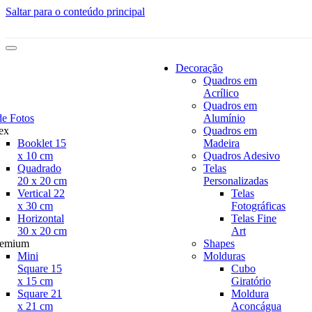
Saltar para o conteúdo principal
Decoração
Quadros em
Acrílico
Quadros em
de Fotos
Alumínio
ex
Quadros em
Booklet 15
Madeira
x 10 cm
Quadros Adesivo
Quadrado
Telas
20 x 20 cm
Personalizadas
Vertical 22
Telas
x 30 cm
Fotográficas
Horizontal
Telas Fine
30 x 20 cm
Art
remium
Shapes
Mini
Molduras
Square 15
Cubo
x 15 cm
Giratório
Square 21
Moldura
x 21 cm
Aconcágua