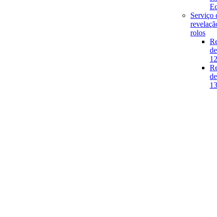
E
Serviço 
revelaçã
rolos
Re
de
1
Re
de
1