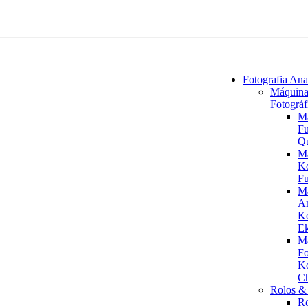
Fotografia Ana
Máquina
Fotográf
M
Fu
Q
M
K
Fu
M
An
K
Ek
M
Fo
K
C
Rolos & 
R