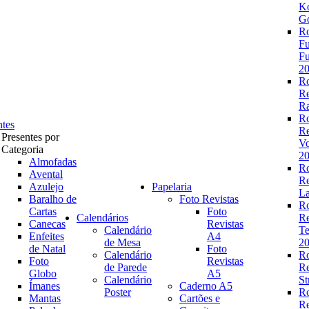
K
Go
R
Fu
Fu
2
R
R
Ra
R
ntes
R
Presentes por
V
Categoria
2
Almofadas
R
Avental
R
Azulejo
Papelaria
La
Baralho de
Foto Revistas
R
Cartas
Foto
Calendários
R
Canecas
Revistas
Calendário
Te
Enfeites
A4
de Mesa
2
de Natal
Foto
Calendário
R
Foto
Revistas
de Parede
R
Globo
A5
Calendário
St
Ímanes
Caderno A5
Poster
R
Mantas
Cartões e
R