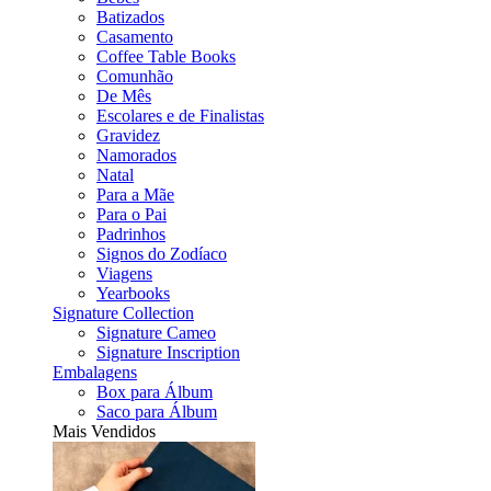
Batizados
Casamento
Coffee Table Books
Comunhão
De Mês
Escolares e de Finalistas
Gravidez
Namorados
Natal
Para a Mãe
Para o Pai
Padrinhos
Signos do Zodíaco
Viagens
Yearbooks
Signature Collection
Signature Cameo
Signature Inscription
Embalagens
Box para Álbum
Saco para Álbum
Mais Vendidos