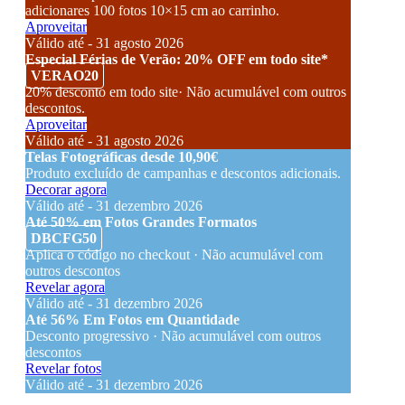
adicionares 100 fotos 10×15 cm ao carrinho.
Aproveitar
Válido até - 31 agosto 2026
Especial Férias de Verão: 20% OFF em todo site*
VERAO20
20% desconto em todo site· Não acumulável com outros
descontos.
Aproveitar
Válido até - 31 agosto 2026
Telas Fotográficas desde 10,90€
Produto excluído de campanhas e descontos adicionais.
Decorar agora
Válido até - 31 dezembro 2026
Até 50% em Fotos Grandes Formatos
DBCFG50
Aplica o código no checkout · Não acumulável com
outros descontos
Revelar agora
Válido até - 31 dezembro 2026
Até 56% Em Fotos em Quantidade
Desconto progressivo · Não acumulável com outros
descontos
Revelar fotos
Válido até - 31 dezembro 2026