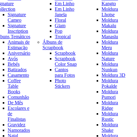
gnature
Em Linho
Kangto
llection
Em Linho
Moldura
Signature
Janela
Lhotse
Cameo
Floral
Moldura
Signature
Glam
Makalu
Inscription
Pop
Moldura
buns Temáticos
Tropical
Manaslu
Animais de
Álbuns de
Moldura
Estimação
Scrapbook
Meru
Aniversário
Scrapbook
Moldura
Avós
Scrapbook
Nature
Bebés
Color Snap
Moldura
Batizados
Cantos
Nunkun
Casamento
para Fotos
Moldura 3D
Coffee
Photo
Moldura
Table
Stickers
Pokalde
Books
Moldura
Comunhão
Pumori
De Mês
Moldura
Escolares e
Ridge
de
Moldura
Finalistas
Rustic
Gravidez
Moldura
Namorados
Shake
Natal
Moldura