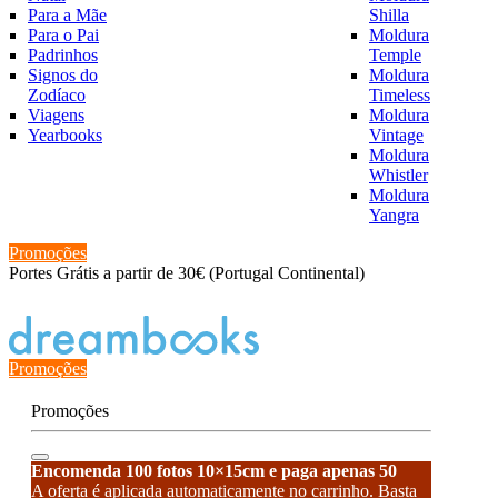
Para a Mãe
Shilla
Para o Pai
Moldura
Padrinhos
Temple
Signos do
Moldura
Zodíaco
Timeless
Viagens
Moldura
Yearbooks
Vintage
Moldura
Whistler
Moldura
Yangra
Promoções
Portes Grátis a partir de 30€ (Portugal Continental)
Estado de encomenda
Promoções
Promoções
Encomenda 100 fotos 10×15cm e paga apenas 50
A oferta é aplicada automaticamente no carrinho. Basta