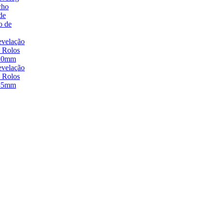
cho
de
o de
velação
 Rolos
20mm
velação
 Rolos
35mm