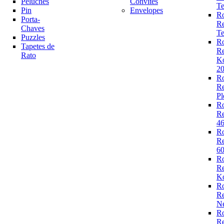
Peluches
Convites
Te
Pin
Envelopes
R
Porta-
R
Chaves
Te
Puzzles
R
Tapetes de
R
Rato
K
2
R
R
Pl
R
R
4
R
R
6
R
R
Ko
R
R
N
R
R