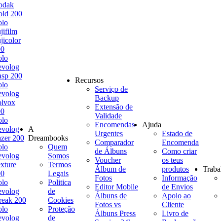
odak
ld 200
olo
jifilm
jicolor
00
olo
evolog
sp 200
Recursos
olo
Serviço de
evolog
Backup
olvox
Extensão de
00
Validade
olo
Encomendas
Ajuda
evolog
A
Urgentes
Estado de
zer 200
Dreambooks
Comparador
Encomenda
olo
Quem
de Álbuns
Como criar
evolog
Somos
Voucher
os teus
xture
Termos
Álbum de
produtos
Traba
00
Legais
Fotos
Informação
olo
Politica
Editor Mobile
de Envios
evolog
de
Álbuns de
Apoio ao
reak 200
Cookies
Fotos vs
Cliente
olo
Proteção
Álbuns Press
Livro de
evolog
de