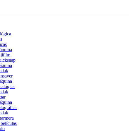
lógica
s
icas
áquina
jifilm
uicksnap
áquina
odak
nsaver
áquina
alógica
odak
tar
áquina
tográfica
odak
harmera
películas
olo