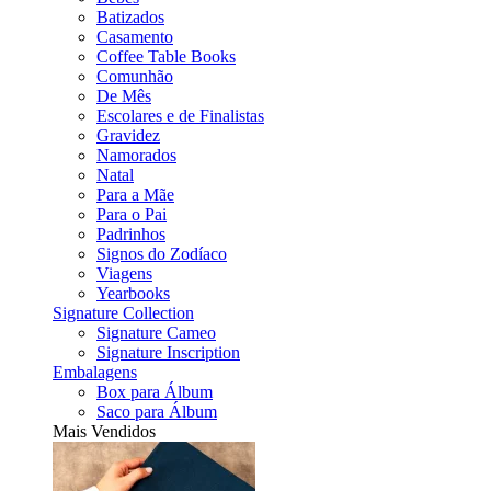
Batizados
Casamento
Coffee Table Books
Comunhão
De Mês
Escolares e de Finalistas
Gravidez
Namorados
Natal
Para a Mãe
Para o Pai
Padrinhos
Signos do Zodíaco
Viagens
Yearbooks
Signature Collection
Signature Cameo
Signature Inscription
Embalagens
Box para Álbum
Saco para Álbum
Mais Vendidos