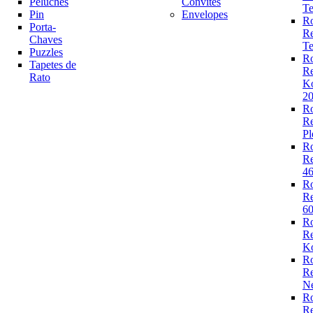
Peluches
Convites
Te
Pin
Envelopes
R
Porta-
R
Chaves
Te
Puzzles
R
Tapetes de
R
Rato
K
2
R
R
Pl
R
R
4
R
R
6
R
R
Ko
R
R
N
R
R