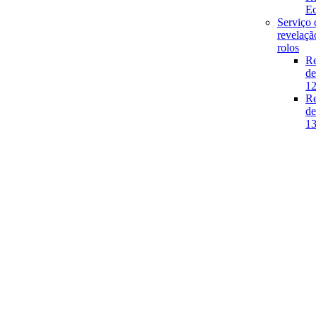
E
Serviço 
revelaçã
rolos
Re
de
1
Re
de
1