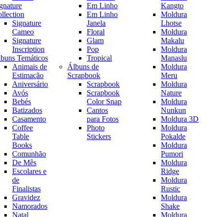
gnature
Em Linho
Kangto
llection
Em Linho
Moldura
Signature
Janela
Lhotse
Cameo
Floral
Moldura
Signature
Glam
Makalu
Inscription
Pop
Moldura
buns Temáticos
Tropical
Manaslu
Animais de
Álbuns de
Moldura
Estimação
Scrapbook
Meru
Aniversário
Scrapbook
Moldura
Avós
Scrapbook
Nature
Bebés
Color Snap
Moldura
Batizados
Cantos
Nunkun
Casamento
para Fotos
Moldura 3D
Coffee
Photo
Moldura
Table
Stickers
Pokalde
Books
Moldura
Comunhão
Pumori
De Mês
Moldura
Escolares e
Ridge
de
Moldura
Finalistas
Rustic
Gravidez
Moldura
Namorados
Shake
Natal
Moldura