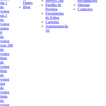
Serviço 24h
Reclamações
sla 1
Dados
Partilha de
Sitemap
olo
Blog
Projetos
Contactos
evolog
Ferramentas
sla 2
do Editor
olo
Carreiras
evolog
Autopaginação
osmos
AI
00
olo
evolog
exus 200
olo
evolog
60nm
olo
evolog
00nm
olo
evolog
lor
olo
evolog
ebula
olo
evolog