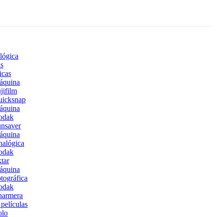
lógica
s
icas
áquina
jifilm
uicksnap
áquina
odak
nsaver
áquina
alógica
odak
tar
áquina
tográfica
odak
harmera
películas
olo