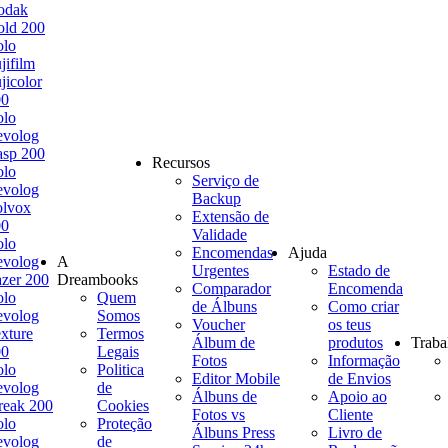
odak
ld 200
olo
jifilm
jicolor
00
olo
evolog
sp 200
Recursos
olo
Serviço de
evolog
Backup
olvox
Extensão de
00
Validade
olo
Encomendas
Ajuda
evolog
A
Urgentes
Estado de
zer 200
Dreambooks
Comparador
Encomenda
olo
Quem
de Álbuns
Como criar
evolog
Somos
Voucher
os teus
xture
Termos
Álbum de
produtos
Traba
00
Legais
Fotos
Informação
olo
Politica
Editor Mobile
de Envios
evolog
de
Álbuns de
Apoio ao
reak 200
Cookies
Fotos vs
Cliente
olo
Proteção
Álbuns Press
Livro de
evolog
de