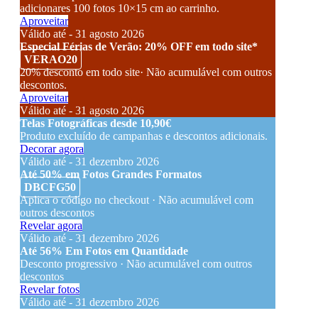
adicionares 100 fotos 10×15 cm ao carrinho.
Aproveitar
Válido até - 31 agosto 2026
Especial Férias de Verão: 20% OFF em todo site*
VERAO20
20% desconto em todo site· Não acumulável com outros
descontos.
Aproveitar
Válido até - 31 agosto 2026
Telas Fotográficas desde 10,90€
Produto excluído de campanhas e descontos adicionais.
Decorar agora
Válido até - 31 dezembro 2026
Até 50% em Fotos Grandes Formatos
DBCFG50
Aplica o código no checkout · Não acumulável com
outros descontos
Revelar agora
Válido até - 31 dezembro 2026
Até 56% Em Fotos em Quantidade
Desconto progressivo · Não acumulável com outros
descontos
Revelar fotos
Válido até - 31 dezembro 2026