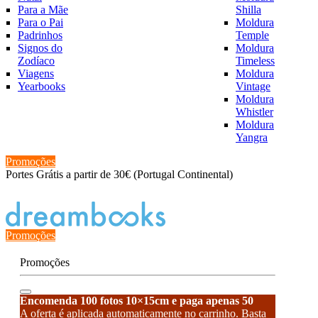
Para a Mãe
Shilla
Para o Pai
Moldura
Padrinhos
Temple
Signos do
Moldura
Zodíaco
Timeless
Viagens
Moldura
Yearbooks
Vintage
Moldura
Whistler
Moldura
Yangra
Promoções
Portes Grátis a partir de 30€ (Portugal Continental)
Estado de encomenda
Promoções
Promoções
Encomenda 100 fotos 10×15cm e paga apenas 50
A oferta é aplicada automaticamente no carrinho. Basta