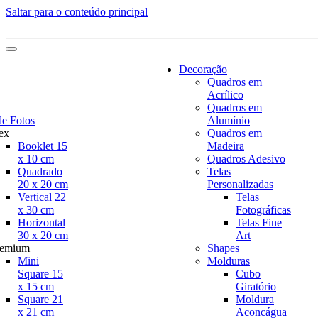
Saltar para o conteúdo principal
Decoração
Quadros em
Acrílico
Quadros em
de Fotos
Alumínio
ex
Quadros em
Booklet 15
Madeira
x 10 cm
Quadros Adesivo
Quadrado
Telas
20 x 20 cm
Personalizadas
Vertical 22
Telas
x 30 cm
Fotográficas
Horizontal
Telas Fine
30 x 20 cm
Art
remium
Shapes
Mini
Molduras
Square 15
Cubo
x 15 cm
Giratório
Square 21
Moldura
x 21 cm
Aconcágua