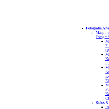
Fotografia Ana
Máquina
Fotográf
M
Fu
Q
M
K
Fu
M
An
K
Ek
M
Fo
K
C
Rolos & 
R