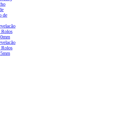
cho
de
o de
velação
 Rolos
20mm
velação
 Rolos
35mm