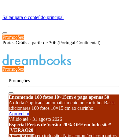
≡
Saltar para o conteúdo principal
Promoções
Portes Grátis a partir de 30€ (Portugal Continental)
Estado de encomenda
Promoções
Promoções
Encomenda 100 fotos 10×15cm e paga apenas 50
A oferta é aplicada automaticamente no carrinho. Basta
adicionares 100 fotos 10×15 cm ao carrinho.
Aproveitar
Válido até - 31 agosto 2026
Especial Férias de Verão: 20% OFF em todo site*
VERAO20
20% desconto em todo site· Não acumulável com outros