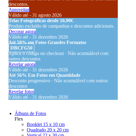
descontos.
Aproveitar
Válido até - 31 agosto 2026
Telas Fotográficas desde 10,90€
Produto excluído de campanhas e descontos adicionais.
Decorar agora
Válido até - 31 dezembro 2026
Até 50% em Fotos Grandes Formatos
DBCFG50
Aplica o código no checkout · Não acumulável com
outros descontos
Revelar agora
Válido até - 31 dezembro 2026
Até 56% Em Fotos em Quantidade
Desconto progressivo · Não acumulável com outros
descontos
Revelar fotos
Válido até - 31 dezembro 2026
Álbuns de Fotos
Flex
Booklet 15 x 10 cm
Quadrado 20 x 20 cm
Vertical 22 x 30 cm