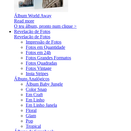
Álbum World Away
Read more
O teu álbum, pronto num clique >
Revelação de Fotos
Revelação de Fotos
Impressão de Fotos
Fotos em Quantidade
Fotos em 24h
Fotos Grandes Formatos
Fotos Quadradas
Fotos Vintage
Insta Stripes
Álbuns Analógicos
Álbum Baby Jungle
Color Snap
Em Craft
Em Linho
Em Linho Janela
Floral
Glam
Pop
Tropical