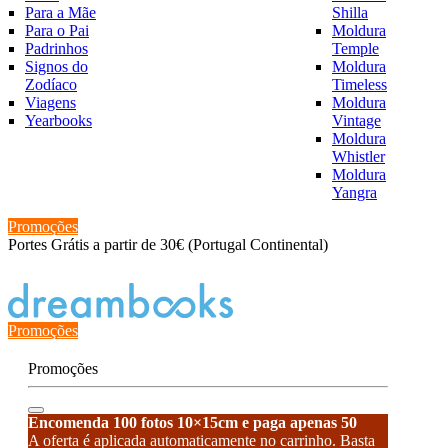
Para a Mãe
Shilla
Para o Pai
Moldura
Padrinhos
Temple
Signos do
Moldura
Zodíaco
Timeless
Viagens
Moldura
Yearbooks
Vintage
Moldura
Whistler
Moldura
Yangra
Promoções
Portes Grátis a partir de 30€ (Portugal Continental)
Estado de encomenda
Promoções
Promoções
Encomenda 100 fotos 10×15cm e paga apenas 50
A oferta é aplicada automaticamente no carrinho. Basta