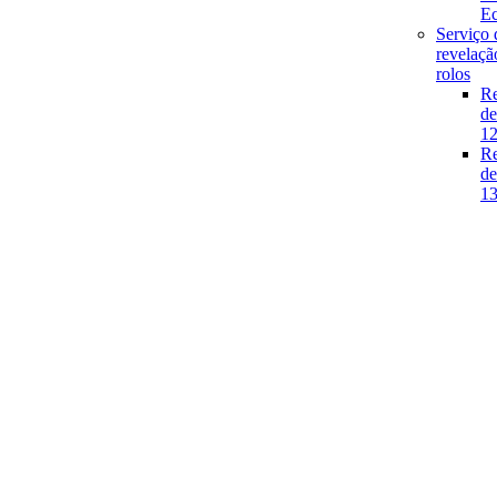
E
Serviço 
revelaçã
rolos
Re
de
1
Re
de
1