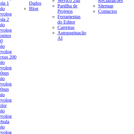
Serviço 24h
Reclamações
sla 1
Dados
Partilha de
Sitemap
olo
Blog
Projetos
Contactos
evolog
Ferramentas
sla 2
do Editor
olo
Carreiras
evolog
Autopaginação
osmos
AI
00
olo
evolog
exus 200
olo
evolog
60nm
olo
evolog
00nm
olo
evolog
lor
olo
evolog
ebula
olo
evolog