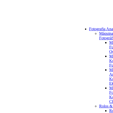
Fotografia Ana
Máquina
Fotográf
M
Fu
Q
M
K
Fu
M
An
K
Ek
M
Fo
K
C
Rolos & 
R