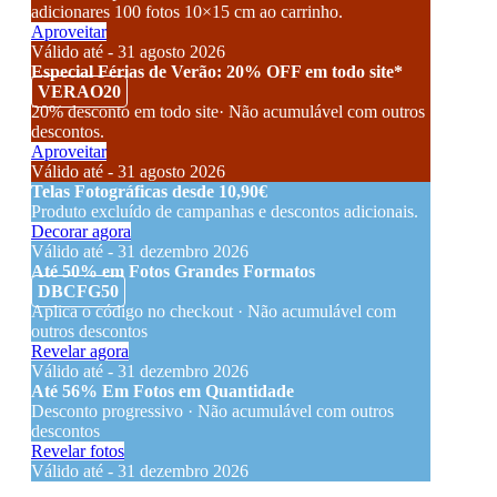
adicionares 100 fotos 10×15 cm ao carrinho.
Aproveitar
Válido até - 31 agosto 2026
Especial Férias de Verão: 20% OFF em todo site*
VERAO20
20% desconto em todo site· Não acumulável com outros
descontos.
Aproveitar
Válido até - 31 agosto 2026
Telas Fotográficas desde 10,90€
Produto excluído de campanhas e descontos adicionais.
Decorar agora
Válido até - 31 dezembro 2026
Até 50% em Fotos Grandes Formatos
DBCFG50
Aplica o código no checkout · Não acumulável com
outros descontos
Revelar agora
Válido até - 31 dezembro 2026
Até 56% Em Fotos em Quantidade
Desconto progressivo · Não acumulável com outros
descontos
Revelar fotos
Válido até - 31 dezembro 2026