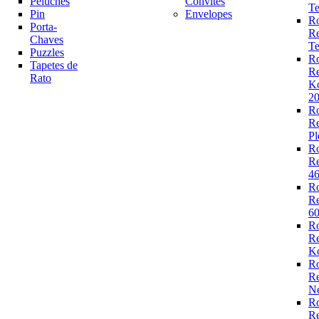
Peluches
Convites
Te
Pin
Envelopes
R
Porta-
R
Chaves
Te
Puzzles
R
Tapetes de
R
Rato
K
2
R
R
Pl
R
R
4
R
R
6
R
R
Ko
R
R
N
R
R