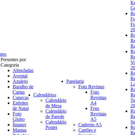
K
Go
R
Fu
Fu
2
R
R
Ra
R
ntes
R
Presentes por
V
Categoria
2
Almofadas
R
Avental
R
Azulejo
Papelaria
La
Baralho de
Foto Revistas
R
Cartas
Foto
Calendários
R
Canecas
Revistas
Calendário
Te
Enfeites
A4
de Mesa
2
de Natal
Foto
Calendário
R
Foto
Revistas
de Parede
R
Globo
A5
Calendário
St
Ímanes
Caderno A5
Poster
R
Mantas
Cartões e
R