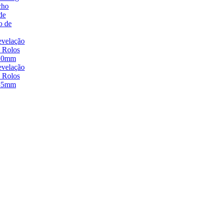
cho
de
o de
velação
 Rolos
20mm
velação
 Rolos
35mm