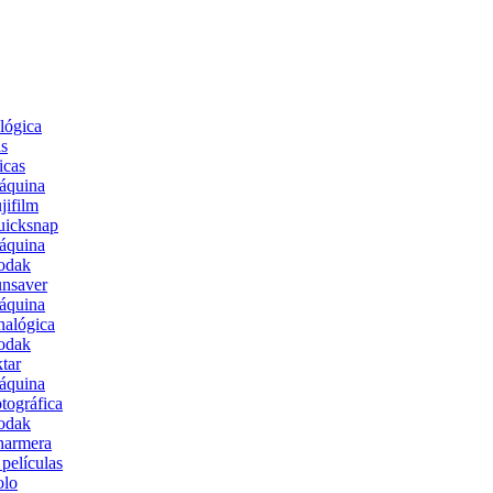
lógica
s
icas
áquina
jifilm
uicksnap
áquina
odak
nsaver
áquina
alógica
odak
tar
áquina
tográfica
odak
harmera
películas
olo