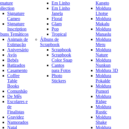
gnature
Em Linho
Kangto
llection
Em Linho
Moldura
Signature
Janela
Lhotse
Cameo
Floral
Moldura
Signature
Glam
Makalu
Inscription
Pop
Moldura
buns Temáticos
Tropical
Manaslu
Animais de
Álbuns de
Moldura
Estimação
Scrapbook
Meru
Aniversário
Scrapbook
Moldura
Avós
Scrapbook
Nature
Bebés
Color Snap
Moldura
Batizados
Cantos
Nunkun
Casamento
para Fotos
Moldura 3D
Coffee
Photo
Moldura
Table
Stickers
Pokalde
Books
Moldura
Comunhão
Pumori
De Mês
Moldura
Escolares e
Ridge
de
Moldura
Finalistas
Rustic
Gravidez
Moldura
Namorados
Shake
Natal
Moldura