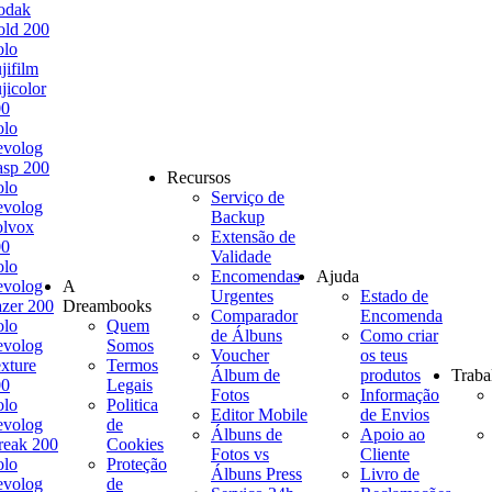
odak
ld 200
olo
jifilm
jicolor
00
olo
evolog
sp 200
Recursos
olo
Serviço de
evolog
Backup
olvox
Extensão de
00
Validade
olo
Encomendas
Ajuda
evolog
A
Urgentes
Estado de
zer 200
Dreambooks
Comparador
Encomenda
olo
Quem
de Álbuns
Como criar
evolog
Somos
Voucher
os teus
xture
Termos
Álbum de
produtos
Traba
00
Legais
Fotos
Informação
olo
Politica
Editor Mobile
de Envios
evolog
de
Álbuns de
Apoio ao
reak 200
Cookies
Fotos vs
Cliente
olo
Proteção
Álbuns Press
Livro de
evolog
de