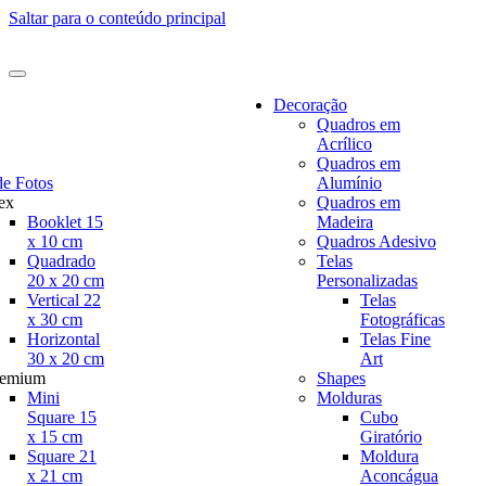
Saltar para o conteúdo principal
Decoração
Quadros em
Acrílico
Quadros em
de Fotos
Alumínio
ex
Quadros em
Booklet 15
Madeira
x 10 cm
Quadros Adesivo
Quadrado
Telas
20 x 20 cm
Personalizadas
Vertical 22
Telas
x 30 cm
Fotográficas
Horizontal
Telas Fine
30 x 20 cm
Art
remium
Shapes
Mini
Molduras
Square 15
Cubo
x 15 cm
Giratório
Square 21
Moldura
x 21 cm
Aconcágua