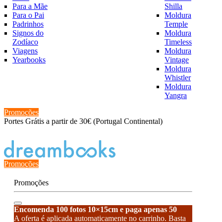
Para a Mãe
Shilla
Para o Pai
Moldura
Padrinhos
Temple
Signos do
Moldura
Zodíaco
Timeless
Viagens
Moldura
Yearbooks
Vintage
Moldura
Whistler
Moldura
Yangra
Promoções
Portes Grátis a partir de 30€ (Portugal Continental)
Estado de encomenda
Promoções
Promoções
Encomenda 100 fotos 10×15cm e paga apenas 50
A oferta é aplicada automaticamente no carrinho. Basta