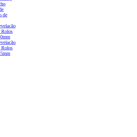
cho
de
o de
velação
 Rolos
20mm
velação
 Rolos
35mm