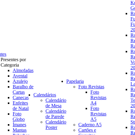
K
Go
R
Fu
Fu
2
R
R
Ra
R
ntes
R
Presentes por
V
Categoria
2
Almofadas
R
Avental
R
Azulejo
Papelaria
La
Baralho de
Foto Revistas
R
Cartas
Foto
Calendários
R
Canecas
Revistas
Calendário
Te
Enfeites
A4
de Mesa
2
de Natal
Foto
Calendário
R
Foto
Revistas
de Parede
R
Globo
A5
Calendário
St
Ímanes
Caderno A5
Poster
R
Mantas
Cartões e
R