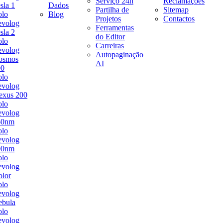
Serviço 24h
Reclamações
sla 1
Dados
Partilha de
Sitemap
olo
Blog
Projetos
Contactos
evolog
Ferramentas
sla 2
do Editor
olo
Carreiras
evolog
Autopaginação
osmos
AI
00
olo
evolog
exus 200
olo
evolog
60nm
olo
evolog
00nm
olo
evolog
lor
olo
evolog
ebula
olo
evolog