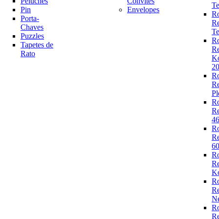
Peluches
Convites
Te
Pin
Envelopes
R
Porta-
R
Chaves
Te
Puzzles
R
Tapetes de
R
Rato
K
2
R
R
Pl
R
R
4
R
R
6
R
R
Ko
R
R
N
R
R