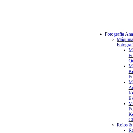
Fotografia Ana
Máquina
Fotográf
M
Fu
Q
M
K
Fu
M
An
K
Ek
M
Fo
K
C
Rolos & 
R