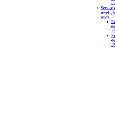
E
Serviço 
revelaçã
rolos
Re
de
1
Re
de
1