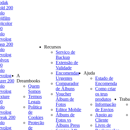
odak
ld 200
olo
jifilm
jicolor
00
olo
evolog
sp 200
Recursos
olo
Serviço de
evolog
Backup
olvox
Extensão de
00
Validade
olo
Encomendas
Ajuda
evolog
A
Urgentes
Estado de
zer 200
Dreambooks
Comparador
Encomenda
olo
Quem
de Álbuns
Como criar
evolog
Somos
Voucher
os teus
xture
Termos
Álbum de
produtos
Traba
00
Legais
Fotos
Informação
olo
Politica
Editor Mobile
de Envios
evolog
de
Álbuns de
Apoio ao
reak 200
Cookies
Fotos vs
Cliente
olo
Proteção
Álbuns Press
Livro de
evolog
de