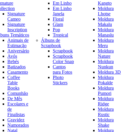
gnature
Em Linho
Kangto
llection
Em Linho
Moldura
Signature
Janela
Lhotse
Cameo
Floral
Moldura
Signature
Glam
Makalu
Inscription
Pop
Moldura
buns Temáticos
Tropical
Manaslu
Animais de
Álbuns de
Moldura
Estimação
Scrapbook
Meru
Aniversário
Scrapbook
Moldura
Avós
Scrapbook
Nature
Bebés
Color Snap
Moldura
Batizados
Cantos
Nunkun
Casamento
para Fotos
Moldura 3D
Coffee
Photo
Moldura
Table
Stickers
Pokalde
Books
Moldura
Comunhão
Pumori
De Mês
Moldura
Escolares e
Ridge
de
Moldura
Finalistas
Rustic
Gravidez
Moldura
Namorados
Shake
Natal
Moldura