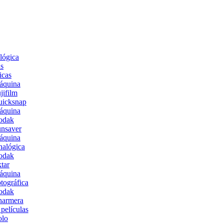
lógica
s
icas
áquina
jifilm
uicksnap
áquina
odak
nsaver
áquina
alógica
odak
tar
áquina
tográfica
odak
harmera
películas
olo