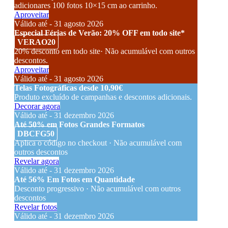
adicionares 100 fotos 10×15 cm ao carrinho.
Aproveitar
Válido até - 31 agosto 2026
Especial Férias de Verão: 20% OFF em todo site*
VERAO20
20% desconto em todo site· Não acumulável com outros
descontos.
Aproveitar
Válido até - 31 agosto 2026
Telas Fotográficas desde 10,90€
Produto excluído de campanhas e descontos adicionais.
Decorar agora
Válido até - 31 dezembro 2026
Até 50% em Fotos Grandes Formatos
DBCFG50
Aplica o código no checkout · Não acumulável com
outros descontos
Revelar agora
Válido até - 31 dezembro 2026
Até 56% Em Fotos em Quantidade
Desconto progressivo · Não acumulável com outros
descontos
Revelar fotos
Válido até - 31 dezembro 2026