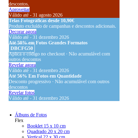
descontos.
Aproveitar
Válido até - 31 agosto 2026
Telas Fotográficas desde 10,90€
Produto excluído de campanhas e descontos adicionais.
Decorar agora
Válido até - 31 dezembro 2026
Até 50% em Fotos Grandes Formatos
DBCFG50
Aplica o código no checkout · Não acumulável com
outros descontos
Revelar agora
Válido até - 31 dezembro 2026
Até 56% Em Fotos em Quantidade
Desconto progressivo · Não acumulável com outros
descontos
Revelar fotos
Válido até - 31 dezembro 2026
Álbuns de Fotos
Flex
Booklet 15 x 10 cm
Quadrado 20 x 20 cm
Vertical 22 x 30 cm