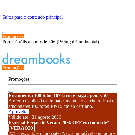
≡
Saltar para o conteúdo principal
Promoções
Portes Grátis a partir de 30€ (Portugal Continental)
Estado de encomenda
Promoções
Promoções
Encomenda 100 fotos 10×15cm e paga apenas 50
A oferta é aplicada automaticamente no carrinho. Basta
adicionares 100 fotos 10×15 cm ao carrinho.
Aproveitar
Válido até - 31 agosto 2026
Especial Férias de Verão: 20% OFF em todo site*
VERAO20
20% desconto em todo site· Não acumulável com outros