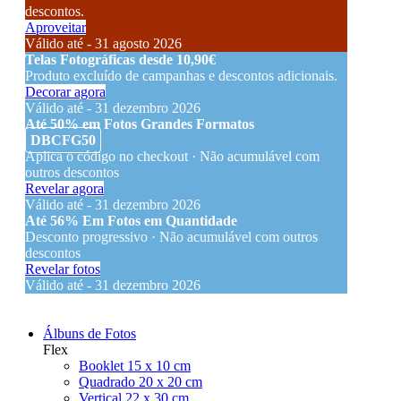
descontos.
Aproveitar
Válido até - 31 agosto 2026
Telas Fotográficas desde 10,90€
Produto excluído de campanhas e descontos adicionais.
Decorar agora
Válido até - 31 dezembro 2026
Até 50% em Fotos Grandes Formatos
DBCFG50
Aplica o código no checkout · Não acumulável com
outros descontos
Revelar agora
Válido até - 31 dezembro 2026
Até 56% Em Fotos em Quantidade
Desconto progressivo · Não acumulável com outros
descontos
Revelar fotos
Válido até - 31 dezembro 2026
Álbuns de Fotos
Flex
Booklet 15 x 10 cm
Quadrado 20 x 20 cm
Vertical 22 x 30 cm