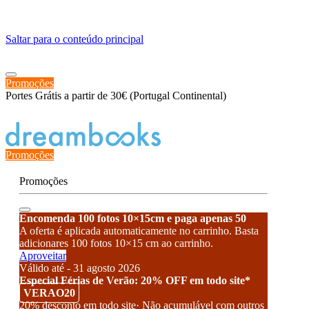
≡
Saltar para o conteúdo principal
Promoções
Portes Grátis a partir de 30€ (Portugal Continental)
Estado de encomenda
Promoções
Promoções
Encomenda 100 fotos 10×15cm e paga apenas 50
A oferta é aplicada automaticamente no carrinho. Basta
adicionares 100 fotos 10×15 cm ao carrinho.
Aproveitar
Válido até - 31 agosto 2026
Especial Férias de Verão: 20% OFF em todo site*
VERAO20
20% desconto em todo site· Não acumulável com outros