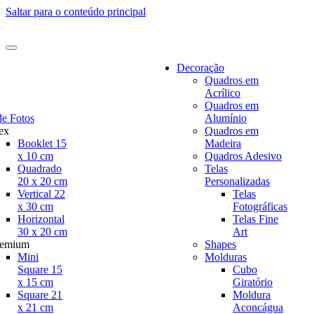
Saltar para o conteúdo principal
Decoração
Quadros em
Acrílico
Quadros em
de Fotos
Alumínio
ex
Quadros em
Booklet 15
Madeira
x 10 cm
Quadros Adesivo
Quadrado
Telas
20 x 20 cm
Personalizadas
Vertical 22
Telas
x 30 cm
Fotográficas
Horizontal
Telas Fine
30 x 20 cm
Art
remium
Shapes
Mini
Molduras
Square 15
Cubo
x 15 cm
Giratório
Square 21
Moldura
x 21 cm
Aconcágua