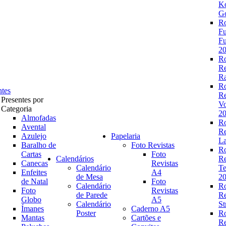
K
Go
R
Fu
Fu
2
R
R
Ra
R
ntes
R
Presentes por
V
Categoria
2
Almofadas
R
Avental
R
Azulejo
Papelaria
La
Baralho de
Foto Revistas
R
Cartas
Foto
Calendários
R
Canecas
Revistas
Calendário
Te
Enfeites
A4
de Mesa
2
de Natal
Foto
Calendário
R
Foto
Revistas
de Parede
R
Globo
A5
Calendário
St
Ímanes
Caderno A5
Poster
R
Mantas
Cartões e
R