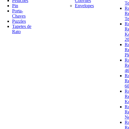
Peluches
Convites
Te
Pin
Envelopes
R
Porta-
R
Chaves
Te
Puzzles
R
Tapetes de
R
Rato
K
2
R
R
Pl
R
R
4
R
R
6
R
R
Ko
R
R
N
R
R