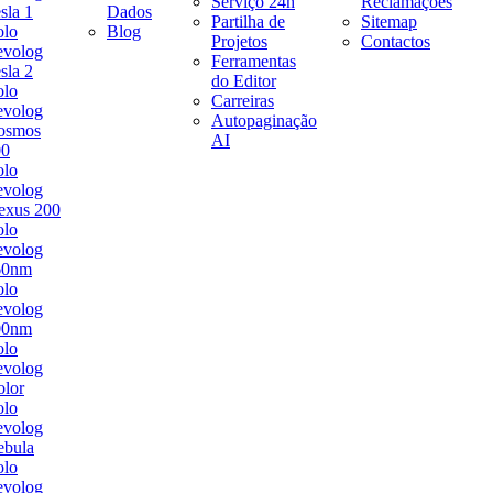
Serviço 24h
Reclamações
sla 1
Dados
Partilha de
Sitemap
olo
Blog
Projetos
Contactos
evolog
Ferramentas
sla 2
do Editor
olo
Carreiras
evolog
Autopaginação
osmos
AI
00
olo
evolog
exus 200
olo
evolog
60nm
olo
evolog
00nm
olo
evolog
lor
olo
evolog
ebula
olo
evolog