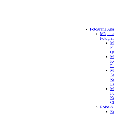
Fotografia Ana
Máquina
Fotográf
M
Fu
Q
M
K
Fu
M
An
K
Ek
M
Fo
K
C
Rolos & 
R