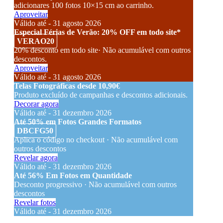
adicionares 100 fotos 10×15 cm ao carrinho.
Aproveitar
Válido até - 31 agosto 2026
Especial Férias de Verão: 20% OFF em todo site*
VERAO20
20% desconto em todo site· Não acumulável com outros
descontos.
Aproveitar
Válido até - 31 agosto 2026
Telas Fotográficas desde 10,90€
Produto excluído de campanhas e descontos adicionais.
Decorar agora
Válido até - 31 dezembro 2026
Até 50% em Fotos Grandes Formatos
DBCFG50
Aplica o código no checkout · Não acumulável com
outros descontos
Revelar agora
Válido até - 31 dezembro 2026
Até 56% Em Fotos em Quantidade
Desconto progressivo · Não acumulável com outros
descontos
Revelar fotos
Válido até - 31 dezembro 2026