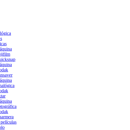
lógica
s
icas
áquina
jifilm
uicksnap
áquina
odak
nsaver
áquina
alógica
odak
tar
áquina
tográfica
odak
harmera
películas
olo