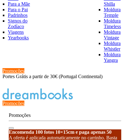
Para a Mãe
Shilla
Para o Pai
Moldura
Padrinhos
Temple
Signos do
Moldura
Zodíaco
Timeless
Viagens
Moldura
Yearbooks
Vintage
Moldura
Whistler
Moldura
Yangra
Promoções
Portes Grátis a partir de 30€ (Portugal Continental)
Estado de encomenda
Promoções
Promoções
Encomenda 100 fotos 10×15cm e paga apenas 50
A oferta é aplicada automaticamente no carrinho. Basta