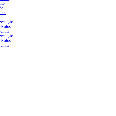
cho
de
o de
velação
 Rolos
20mm
velação
 Rolos
35mm