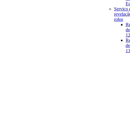
E
Serviço 
revelaçã
rolos
Re
de
1
Re
de
1