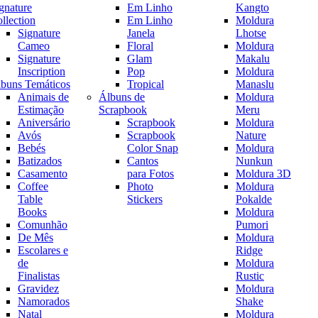
gnature
Em Linho
Kangto
llection
Em Linho
Moldura
Signature
Janela
Lhotse
Cameo
Floral
Moldura
Signature
Glam
Makalu
Inscription
Pop
Moldura
buns Temáticos
Tropical
Manaslu
Animais de
Álbuns de
Moldura
Estimação
Scrapbook
Meru
Aniversário
Scrapbook
Moldura
Avós
Scrapbook
Nature
Bebés
Color Snap
Moldura
Batizados
Cantos
Nunkun
Casamento
para Fotos
Moldura 3D
Coffee
Photo
Moldura
Table
Stickers
Pokalde
Books
Moldura
Comunhão
Pumori
De Mês
Moldura
Escolares e
Ridge
de
Moldura
Finalistas
Rustic
Gravidez
Moldura
Namorados
Shake
Natal
Moldura