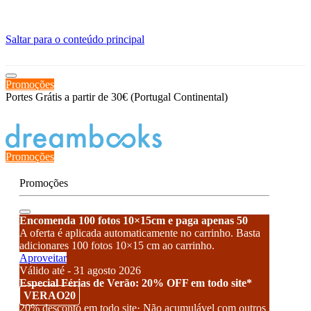
≡
Saltar para o conteúdo principal
Promoções
Portes Grátis a partir de 30€ (Portugal Continental)
Estado de encomenda
Promoções
Promoções
Encomenda 100 fotos 10×15cm e paga apenas 50
A oferta é aplicada automaticamente no carrinho. Basta
adicionares 100 fotos 10×15 cm ao carrinho.
Aproveitar
Válido até - 31 agosto 2026
Especial Férias de Verão: 20% OFF em todo site*
VERAO20
20% desconto em todo site· Não acumulável com outros