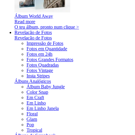
Álbum World Away
Read more
O teu álbum, pronto num clique >
Revelação de Fotos
Revelação de Fotos
Impressão de Fotos
Fotos em Quantidade
Fotos em 24h
Fotos Grandes Formatos
Fotos Quadradas
Fotos Vintage
Insta Stripes
Álbuns Analógicos
Álbum Baby Jungle
Color Snap
Em Craft
Em Linho
Em Linho Janela
Floral
Glam
Pop
Tropical