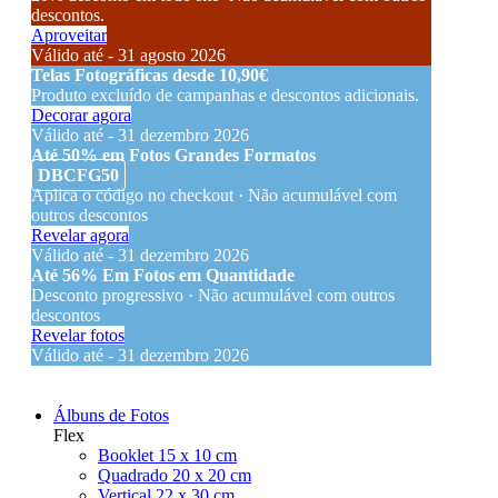
descontos.
Aproveitar
Válido até - 31 agosto 2026
Telas Fotográficas desde 10,90€
Produto excluído de campanhas e descontos adicionais.
Decorar agora
Válido até - 31 dezembro 2026
Até 50% em Fotos Grandes Formatos
DBCFG50
Aplica o código no checkout · Não acumulável com
outros descontos
Revelar agora
Válido até - 31 dezembro 2026
Até 56% Em Fotos em Quantidade
Desconto progressivo · Não acumulável com outros
descontos
Revelar fotos
Válido até - 31 dezembro 2026
Álbuns de Fotos
Flex
Booklet 15 x 10 cm
Quadrado 20 x 20 cm
Vertical 22 x 30 cm