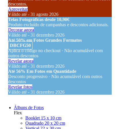
descontos.
Aproveitar
Válido até - 31 agosto 2026
Telas Fotográficas desde 10,90€
Produto excluído de campanhas e descontos adicionais.
Decorar agora
Válido até - 31 dezembro 2026
Até 50% em Fotos Grandes Formatos
DBCFG50
Aplica o código no checkout · Não acumulável com
outros descontos
Revelar agora
Válido até - 31 dezembro 2026
Até 56% Em Fotos em Quantidade
Desconto progressivo · Não acumulável com outros
descontos
Revelar fotos
Válido até - 31 dezembro 2026
Álbuns de Fotos
Flex
Booklet 15 x 10 cm
Quadrado 20 x 20 cm
Vertical 22 x 30 cm