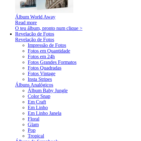
Álbum World Away
Read more
O teu álbum, pronto num clique >
Revelação de Fotos
Revelação de Fotos
Impressão de Fotos
Fotos em Quantidade
Fotos em 24h
Fotos Grandes Formatos
Fotos Quadradas
Fotos Vintage
Insta Stripes
Álbuns Analógicos
Álbum Baby Jungle
Color Snap
Em Craft
Em Linho
Em Linho Janela
Floral
Glam
Pop
Tropical