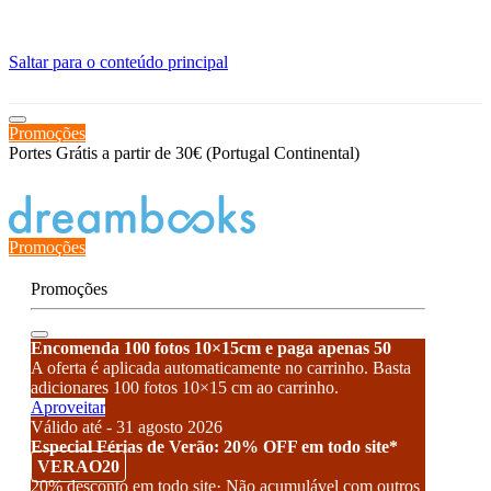
≡
Saltar para o conteúdo principal
Promoções
Portes Grátis a partir de 30€ (Portugal Continental)
Estado de encomenda
Promoções
Promoções
Encomenda 100 fotos 10×15cm e paga apenas 50
A oferta é aplicada automaticamente no carrinho. Basta
adicionares 100 fotos 10×15 cm ao carrinho.
Aproveitar
Válido até - 31 agosto 2026
Especial Férias de Verão: 20% OFF em todo site*
VERAO20
20% desconto em todo site· Não acumulável com outros