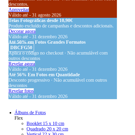
descontos.
Aproveitar
Válido até - 31 agosto 2026
Telas Fotográficas desde 10,90€
Produto excluído de campanhas e descontos adicionais.
Decorar agora
Válido até - 31 dezembro 2026
Até 50% em Fotos Grandes Formatos
DBCFG50
Aplica o código no checkout · Não acumulável com
outros descontos
Revelar agora
Válido até - 31 dezembro 2026
Até 56% Em Fotos em Quantidade
Desconto progressivo · Não acumulável com outros
descontos
Revelar fotos
Válido até - 31 dezembro 2026
Álbuns de Fotos
Flex
Booklet 15 x 10 cm
Quadrado 20 x 20 cm
Vertical 22 x 30 cm