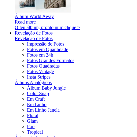
Álbum World Away
Read more
O teu álbum, pronto num clique >
Revelação de Fotos
Revelação de Fotos
Impressão de Fotos
Fotos em Quantidade
Fotos em 24h
Fotos Grandes Formatos
Fotos Quadradas
Fotos Vintage
Insta Stripes
Álbuns Analógicos
Álbum Baby Jungle
Color Snap
Em Craft
Em Linho
Em Linho Janela
Floral
Glam
Pop
Tropical