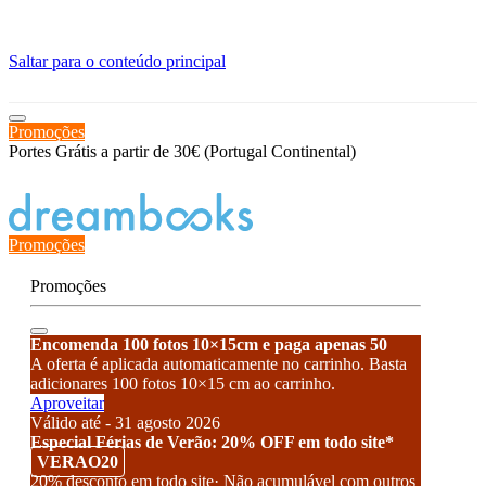
≡
Saltar para o conteúdo principal
Promoções
Portes Grátis a partir de 30€ (Portugal Continental)
Estado de encomenda
Promoções
Promoções
Encomenda 100 fotos 10×15cm e paga apenas 50
A oferta é aplicada automaticamente no carrinho. Basta
adicionares 100 fotos 10×15 cm ao carrinho.
Aproveitar
Válido até - 31 agosto 2026
Especial Férias de Verão: 20% OFF em todo site*
VERAO20
20% desconto em todo site· Não acumulável com outros