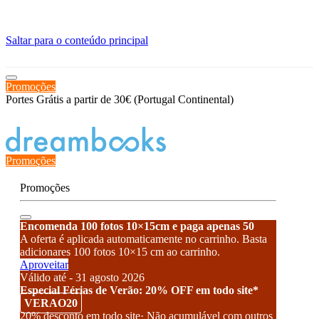
≡
Saltar para o conteúdo principal
Promoções
Portes Grátis a partir de 30€ (Portugal Continental)
Estado de encomenda
Promoções
Promoções
Encomenda 100 fotos 10×15cm e paga apenas 50
A oferta é aplicada automaticamente no carrinho. Basta
adicionares 100 fotos 10×15 cm ao carrinho.
Aproveitar
Válido até - 31 agosto 2026
Especial Férias de Verão: 20% OFF em todo site*
VERAO20
20% desconto em todo site· Não acumulável com outros