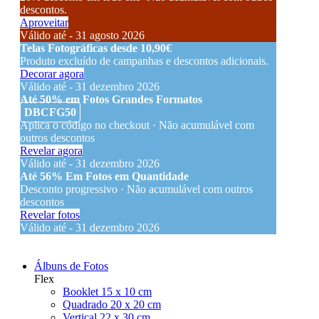
descontos.
Aproveitar
Válido até - 31 agosto 2026
Telas Fotográficas desde 10,90€
Produto excluído de campanhas e descontos adicionais.
Decorar agora
Válido até - 31 dezembro 2026
Até 50% em Fotos Grandes Formatos
DBCFG50
Aplica o código no checkout · Não acumulável com
outros descontos
Revelar agora
Válido até - 31 dezembro 2026
Até 56% Em Fotos em Quantidade
Desconto progressivo · Não acumulável com outros
descontos
Revelar fotos
Válido até - 31 dezembro 2026
Álbuns de Fotos
Flex
Booklet 15 x 10 cm
Quadrado 20 x 20 cm
Vertical 22 x 30 cm