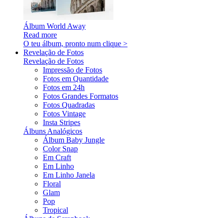
Álbum World Away
Read more
O teu álbum, pronto num clique >
Revelação de Fotos
Revelação de Fotos
Impressão de Fotos
Fotos em Quantidade
Fotos em 24h
Fotos Grandes Formatos
Fotos Quadradas
Fotos Vintage
Insta Stripes
Álbuns Analógicos
Álbum Baby Jungle
Color Snap
Em Craft
Em Linho
Em Linho Janela
Floral
Glam
Pop
Tropical