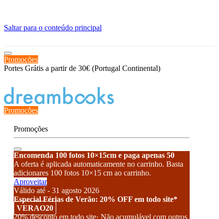
≡
Saltar para o conteúdo principal
Promoções
Portes Grátis a partir de 30€ (Portugal Continental)
Estado de encomenda
Promoções
Promoções
Encomenda 100 fotos 10×15cm e paga apenas 50
A oferta é aplicada automaticamente no carrinho. Basta
adicionares 100 fotos 10×15 cm ao carrinho.
Aproveitar
Válido até - 31 agosto 2026
Especial Férias de Verão: 20% OFF em todo site*
VERAO20
20% desconto em todo site· Não acumulável com outros