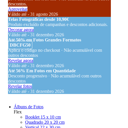
descontos.
Aproveitar
Válido até - 31 agosto 2026
Telas Fotográficas desde 10,90€
Produto excluído de campanhas e descontos adicionais.
Decorar agora
Válido até - 31 dezembro 2026
Até 50% em Fotos Grandes Formatos
DBCFG50
Aplica o código no checkout · Não acumulável com
outros descontos
Revelar agora
Válido até - 31 dezembro 2026
Até 56% Em Fotos em Quantidade
Desconto progressivo · Não acumulável com outros
descontos
Revelar fotos
Válido até - 31 dezembro 2026
Álbuns de Fotos
Flex
Booklet 15 x 10 cm
Quadrado 20 x 20 cm
Vertical 22 x 30 cm