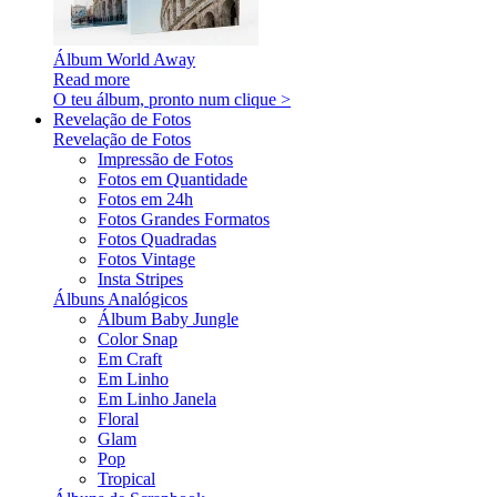
Álbum World Away
Read more
O teu álbum, pronto num clique >
Revelação de Fotos
Revelação de Fotos
Impressão de Fotos
Fotos em Quantidade
Fotos em 24h
Fotos Grandes Formatos
Fotos Quadradas
Fotos Vintage
Insta Stripes
Álbuns Analógicos
Álbum Baby Jungle
Color Snap
Em Craft
Em Linho
Em Linho Janela
Floral
Glam
Pop
Tropical