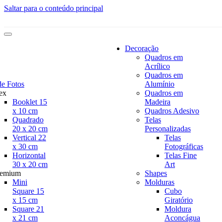
Saltar para o conteúdo principal
Decoração
Quadros em
Acrílico
Quadros em
de Fotos
Alumínio
ex
Quadros em
Booklet 15
Madeira
x 10 cm
Quadros Adesivo
Quadrado
Telas
20 x 20 cm
Personalizadas
Vertical 22
Telas
x 30 cm
Fotográficas
Horizontal
Telas Fine
30 x 20 cm
Art
remium
Shapes
Mini
Molduras
Square 15
Cubo
x 15 cm
Giratório
Square 21
Moldura
x 21 cm
Aconcágua