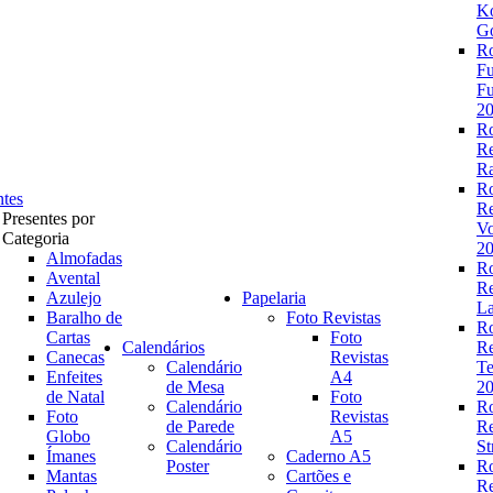
K
Go
R
Fu
Fu
2
R
R
Ra
R
ntes
R
Presentes por
V
Categoria
2
Almofadas
R
Avental
R
Azulejo
Papelaria
La
Baralho de
Foto Revistas
R
Cartas
Foto
Calendários
R
Canecas
Revistas
Calendário
Te
Enfeites
A4
de Mesa
2
de Natal
Foto
Calendário
R
Foto
Revistas
de Parede
R
Globo
A5
Calendário
St
Ímanes
Caderno A5
Poster
R
Mantas
Cartões e
R