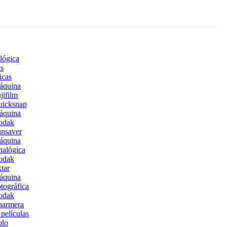
lógica
s
icas
áquina
jifilm
uicksnap
áquina
odak
nsaver
áquina
alógica
odak
tar
áquina
tográfica
odak
harmera
películas
olo