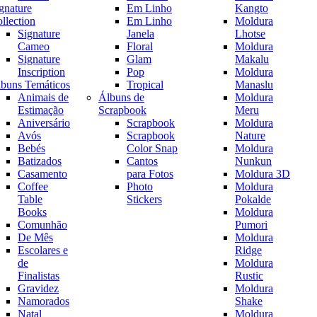
gnature
Em Linho
Kangto
llection
Em Linho
Moldura
Signature
Janela
Lhotse
Cameo
Floral
Moldura
Signature
Glam
Makalu
Inscription
Pop
Moldura
buns Temáticos
Tropical
Manaslu
Animais de
Álbuns de
Moldura
Estimação
Scrapbook
Meru
Aniversário
Scrapbook
Moldura
Avós
Scrapbook
Nature
Bebés
Color Snap
Moldura
Batizados
Cantos
Nunkun
Casamento
para Fotos
Moldura 3D
Coffee
Photo
Moldura
Table
Stickers
Pokalde
Books
Moldura
Comunhão
Pumori
De Mês
Moldura
Escolares e
Ridge
de
Moldura
Finalistas
Rustic
Gravidez
Moldura
Namorados
Shake
Natal
Moldura