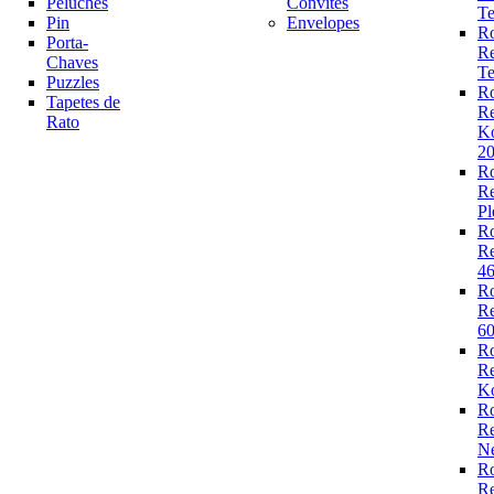
Peluches
Convites
Te
Pin
Envelopes
R
Porta-
R
Chaves
Te
Puzzles
R
Tapetes de
R
Rato
K
2
R
R
Pl
R
R
4
R
R
6
R
R
Ko
R
R
N
R
R