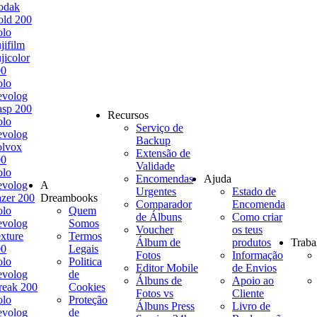
odak
ld 200
olo
jifilm
jicolor
00
olo
evolog
sp 200
Recursos
olo
Serviço de
evolog
Backup
olvox
Extensão de
00
Validade
olo
Encomendas
Ajuda
evolog
A
Urgentes
Estado de
zer 200
Dreambooks
Comparador
Encomenda
olo
Quem
de Álbuns
Como criar
evolog
Somos
Voucher
os teus
xture
Termos
Álbum de
produtos
Traba
00
Legais
Fotos
Informação
olo
Politica
Editor Mobile
de Envios
evolog
de
Álbuns de
Apoio ao
reak 200
Cookies
Fotos vs
Cliente
olo
Proteção
Álbuns Press
Livro de
evolog
de