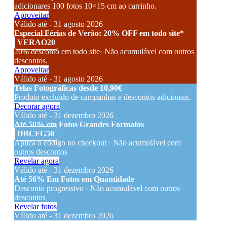
adicionares 100 fotos 10×15 cm ao carrinho.
Aproveitar
Válido até - 31 agosto 2026
Especial Férias de Verão: 20% OFF em todo site*
VERAO20
20% desconto em todo site· Não acumulável com outros
descontos.
Aproveitar
Válido até - 31 agosto 2026
Telas Fotográficas desde 10,90€
Produto excluído de campanhas e descontos adicionais.
Decorar agora
Válido até - 31 dezembro 2026
Até 50% em Fotos Grandes Formatos
DBCFG50
Aplica o código no checkout · Não acumulável com
outros descontos
Revelar agora
Válido até - 31 dezembro 2026
Até 56% Em Fotos em Quantidade
Desconto progressivo · Não acumulável com outros
descontos
Revelar fotos
Válido até - 31 dezembro 2026