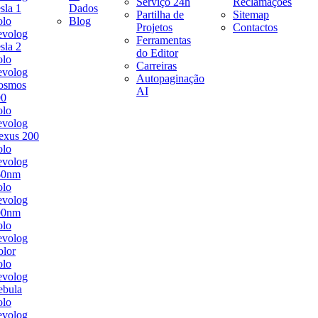
Serviço 24h
Reclamações
sla 1
Dados
Partilha de
Sitemap
olo
Blog
Projetos
Contactos
evolog
Ferramentas
sla 2
do Editor
olo
Carreiras
evolog
Autopaginação
osmos
AI
00
olo
evolog
exus 200
olo
evolog
60nm
olo
evolog
00nm
olo
evolog
lor
olo
evolog
ebula
olo
evolog