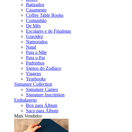
Batizados
Casamento
Coffee Table Books
Comunhão
De Mês
Escolares e de Finalistas
Gravidez
Namorados
Natal
Para a Mãe
Para o Pai
Padrinhos
Signos do Zodíaco
Viagens
Yearbooks
Signature Collection
Signature Cameo
Signature Inscription
Embalagens
Box para Álbum
Saco para Álbum
Mais Vendidos