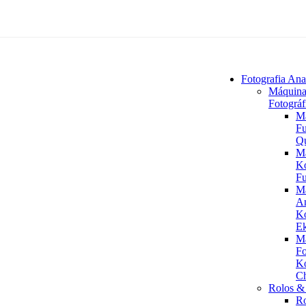
Fotografia Ana
Máquina
Fotográf
M
Fu
Q
M
K
Fu
M
An
K
Ek
M
Fo
K
C
Rolos & 
R