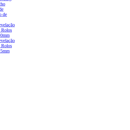
cho
de
o de
velação
 Rolos
20mm
velação
 Rolos
35mm