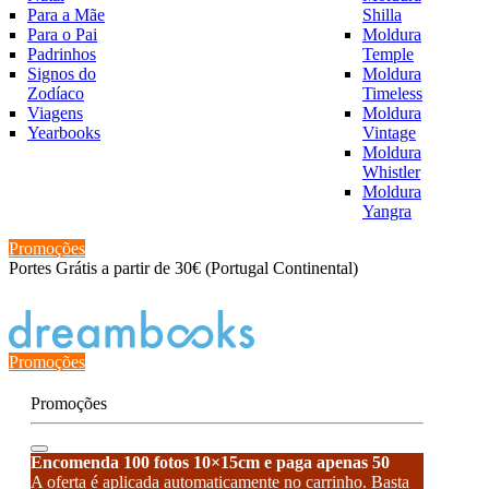
Para a Mãe
Shilla
Para o Pai
Moldura
Padrinhos
Temple
Signos do
Moldura
Zodíaco
Timeless
Viagens
Moldura
Yearbooks
Vintage
Moldura
Whistler
Moldura
Yangra
Promoções
Portes Grátis a partir de 30€ (Portugal Continental)
Estado de encomenda
Promoções
Promoções
Encomenda 100 fotos 10×15cm e paga apenas 50
A oferta é aplicada automaticamente no carrinho. Basta