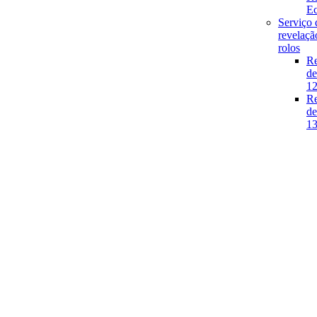
E
Serviço 
revelaçã
rolos
Re
de
1
Re
de
1