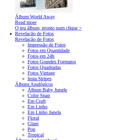
Álbum World Away
Read more
O teu álbum, pronto num clique >
Revelação de Fotos
Revelação de Fotos
Impressão de Fotos
Fotos em Quantidade
Fotos em 24h
Fotos Grandes Formatos
Fotos Quadradas
Fotos Vintage
Insta Stripes
Álbuns Analógicos
Álbum Baby Jungle
Color Snap
Em Craft
Em Linho
Em Linho Janela
Floral
Glam
Pop
Tropical