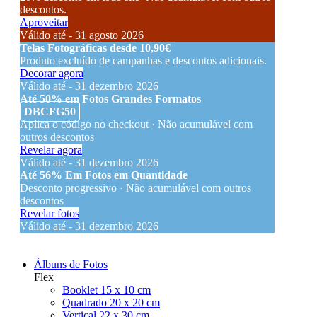
descontos.
Aproveitar
Válido até - 31 agosto 2026
Telas Fotográficas desde 10,90€
Produto excluído de campanhas e descontos adicionais.
Decorar agora
Válido até - 31 dezembro 2026
Até 50% em Fotos Grandes Formatos
DBCFG50
Aplica o código no checkout · Não acumulável com
outros descontos
Revelar agora
Válido até - 31 dezembro 2026
Até 56% Em Fotos em Quantidade
Desconto progressivo · Não acumulável com outros
descontos
Revelar fotos
Válido até - 31 dezembro 2026
Álbuns de Fotos
Flex
Booklet 15 x 10 cm
Quadrado 20 x 20 cm
Vertical 22 x 30 cm