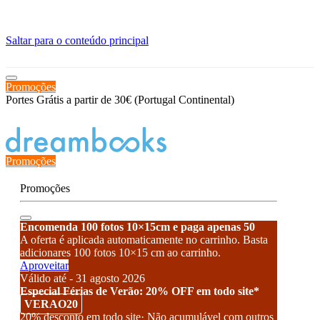
≡
Saltar para o conteúdo principal
Promoções
Portes Grátis a partir de 30€ (Portugal Continental)
Estado de encomenda
Promoções
Promoções
Encomenda 100 fotos 10×15cm e paga apenas 50
A oferta é aplicada automaticamente no carrinho. Basta
adicionares 100 fotos 10×15 cm ao carrinho.
Aproveitar
Válido até - 31 agosto 2026
Especial Férias de Verão: 20% OFF em todo site*
VERAO20
20% desconto em todo site· Não acumulável com outros