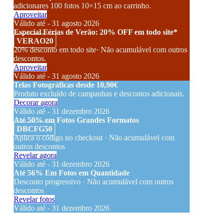
adicionares 100 fotos 10×15 cm ao carrinho.
Aproveitar
Válido até - 31 agosto 2026
Especial Férias de Verão: 20% OFF em todo site*
VERAO20
20% desconto em todo site· Não acumulável com outros
descontos.
Aproveitar
Válido até - 31 agosto 2026
Telas Fotográficas desde 10,90€
Produto excluído de campanhas e descontos adicionais.
Decorar agora
Válido até - 31 dezembro 2026
Até 50% em Fotos Grandes Formatos
DBCFG50
Aplica o código no checkout · Não acumulável com
outros descontos
Revelar agora
Válido até - 31 dezembro 2026
Até 56% Em Fotos em Quantidade
Desconto progressivo · Não acumulável com outros
descontos
Revelar fotos
Válido até - 31 dezembro 2026