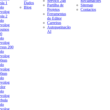
Serviço 24h
Reclamações
sla 1
Dados
Partilha de
Sitemap
olo
Blog
Projetos
Contactos
evolog
Ferramentas
sla 2
do Editor
olo
Carreiras
evolog
Autopaginação
osmos
AI
00
olo
evolog
exus 200
olo
evolog
60nm
olo
evolog
00nm
olo
evolog
lor
olo
evolog
ebula
olo
evolog