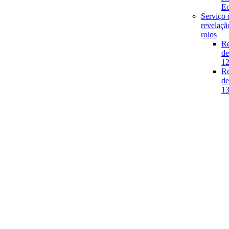
E
Serviço 
revelaçã
rolos
Re
de
1
Re
de
1