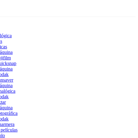
lógica
s
icas
áquina
jifilm
uicksnap
áquina
odak
nsaver
áquina
alógica
odak
tar
áquina
tográfica
odak
harmera
películas
olo