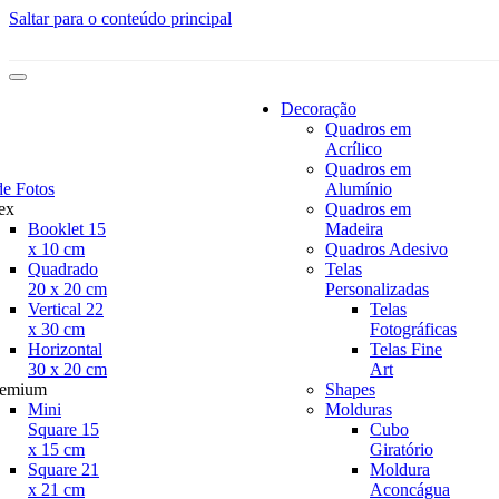
Saltar para o conteúdo principal
Decoração
Quadros em
Acrílico
Quadros em
de Fotos
Alumínio
ex
Quadros em
Booklet 15
Madeira
x 10 cm
Quadros Adesivo
Quadrado
Telas
20 x 20 cm
Personalizadas
Vertical 22
Telas
x 30 cm
Fotográficas
Horizontal
Telas Fine
30 x 20 cm
Art
remium
Shapes
Mini
Molduras
Square 15
Cubo
x 15 cm
Giratório
Square 21
Moldura
x 21 cm
Aconcágua