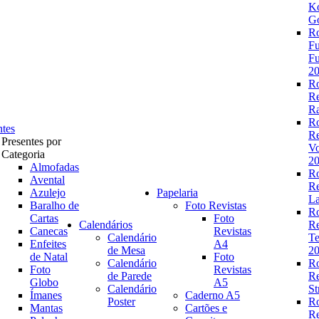
K
Go
R
Fu
Fu
2
R
R
Ra
R
ntes
R
Presentes por
V
Categoria
2
Almofadas
R
Avental
R
Azulejo
Papelaria
La
Baralho de
Foto Revistas
R
Cartas
Foto
Calendários
R
Canecas
Revistas
Calendário
Te
Enfeites
A4
de Mesa
2
de Natal
Foto
Calendário
R
Foto
Revistas
de Parede
R
Globo
A5
Calendário
St
Ímanes
Caderno A5
Poster
R
Mantas
Cartões e
R