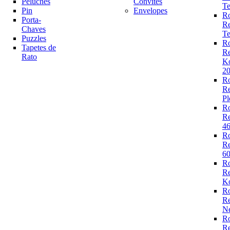
Peluches
Convites
Te
Pin
Envelopes
R
Porta-
R
Chaves
Te
Puzzles
R
Tapetes de
R
Rato
K
2
R
R
Pl
R
R
4
R
R
6
R
R
Ko
R
R
N
R
R