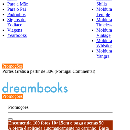
Para a Mãe
Shilla
Para o Pai
Moldura
Padrinhos
Temple
Signos do
Moldura
Zodíaco
Timeless
Viagens
Moldura
Yearbooks
Vintage
Moldura
Whistler
Moldura
Yangra
Promoções
Portes Grátis a partir de 30€ (Portugal Continental)
Estado de encomenda
Promoções
Promoções
Encomenda 100 fotos 10×15cm e paga apenas 50
A oferta é aplicada automaticamente no carrinho. Basta