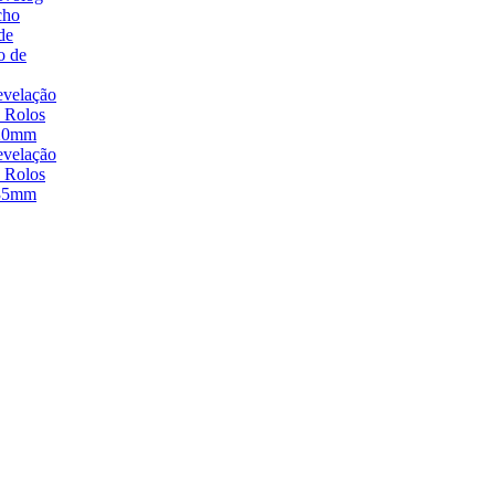
cho
de
o de
velação
 Rolos
20mm
velação
 Rolos
35mm