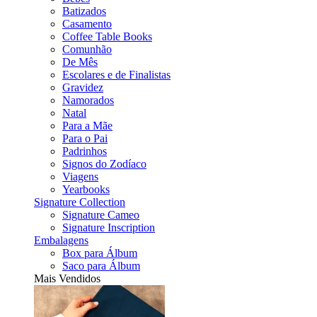
Batizados
Casamento
Coffee Table Books
Comunhão
De Mês
Escolares e de Finalistas
Gravidez
Namorados
Natal
Para a Mãe
Para o Pai
Padrinhos
Signos do Zodíaco
Viagens
Yearbooks
Signature Collection
Signature Cameo
Signature Inscription
Embalagens
Box para Álbum
Saco para Álbum
Mais Vendidos