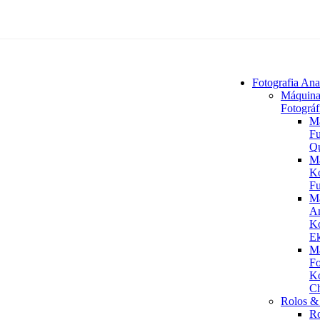
Fotografia Ana
Máquina
Fotográf
M
Fu
Q
M
K
Fu
M
An
K
Ek
M
Fo
K
C
Rolos & 
R