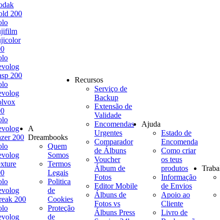
odak
ld 200
olo
jifilm
jicolor
00
olo
evolog
sp 200
Recursos
olo
Serviço de
evolog
Backup
olvox
Extensão de
00
Validade
olo
Encomendas
Ajuda
evolog
A
Urgentes
Estado de
zer 200
Dreambooks
Comparador
Encomenda
olo
Quem
de Álbuns
Como criar
evolog
Somos
Voucher
os teus
xture
Termos
Álbum de
produtos
Traba
00
Legais
Fotos
Informação
olo
Politica
Editor Mobile
de Envios
evolog
de
Álbuns de
Apoio ao
reak 200
Cookies
Fotos vs
Cliente
olo
Proteção
Álbuns Press
Livro de
evolog
de