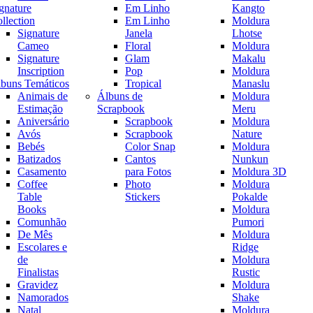
gnature
Em Linho
Kangto
llection
Em Linho
Moldura
Signature
Janela
Lhotse
Cameo
Floral
Moldura
Signature
Glam
Makalu
Inscription
Pop
Moldura
buns Temáticos
Tropical
Manaslu
Animais de
Álbuns de
Moldura
Estimação
Scrapbook
Meru
Aniversário
Scrapbook
Moldura
Avós
Scrapbook
Nature
Bebés
Color Snap
Moldura
Batizados
Cantos
Nunkun
Casamento
para Fotos
Moldura 3D
Coffee
Photo
Moldura
Table
Stickers
Pokalde
Books
Moldura
Comunhão
Pumori
De Mês
Moldura
Escolares e
Ridge
de
Moldura
Finalistas
Rustic
Gravidez
Moldura
Namorados
Shake
Natal
Moldura