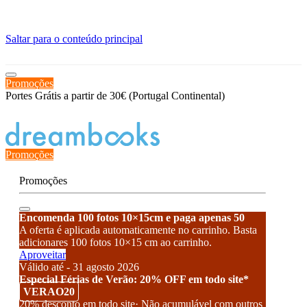
≡
Saltar para o conteúdo principal
Promoções
Portes Grátis a partir de 30€ (Portugal Continental)
Estado de encomenda
Promoções
Promoções
Encomenda 100 fotos 10×15cm e paga apenas 50
A oferta é aplicada automaticamente no carrinho. Basta
adicionares 100 fotos 10×15 cm ao carrinho.
Aproveitar
Válido até - 31 agosto 2026
Especial Férias de Verão: 20% OFF em todo site*
VERAO20
20% desconto em todo site· Não acumulável com outros