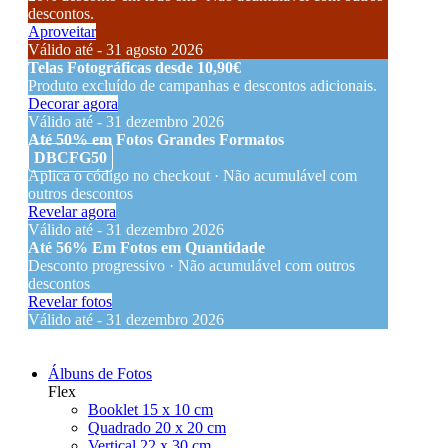
descontos.
Aproveitar
Válido até - 31 agosto 2026
Telas Fotográficas desde 10,90€
Produto excluído de campanhas e descontos adicionais.
Decorar agora
Válido até - 31 dezembro 2026
Até 50% em Fotos Grandes Formatos
DBCFG50
Aplica o código no checkout · Não acumulável com
outros descontos
Revelar agora
Válido até - 31 dezembro 2026
Até 56% Em Fotos em Quantidade
Desconto progressivo · Não acumulável com outros
descontos
Revelar fotos
Válido até - 31 dezembro 2026
Álbuns de Fotos
Flex
Booklet 15 x 10 cm
Quadrado 20 x 20 cm
Vertical 22 x 30 cm