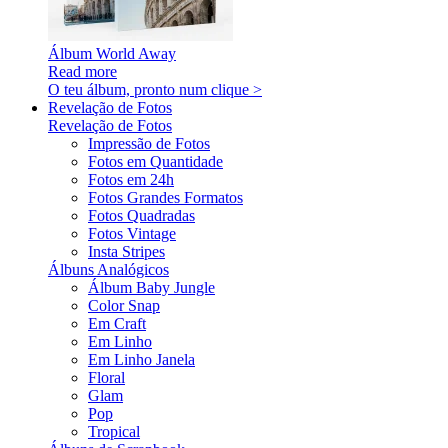
Álbum World Away
Read more
O teu álbum, pronto num clique >
Revelação de Fotos
Revelação de Fotos
Impressão de Fotos
Fotos em Quantidade
Fotos em 24h
Fotos Grandes Formatos
Fotos Quadradas
Fotos Vintage
Insta Stripes
Álbuns Analógicos
Álbum Baby Jungle
Color Snap
Em Craft
Em Linho
Em Linho Janela
Floral
Glam
Pop
Tropical