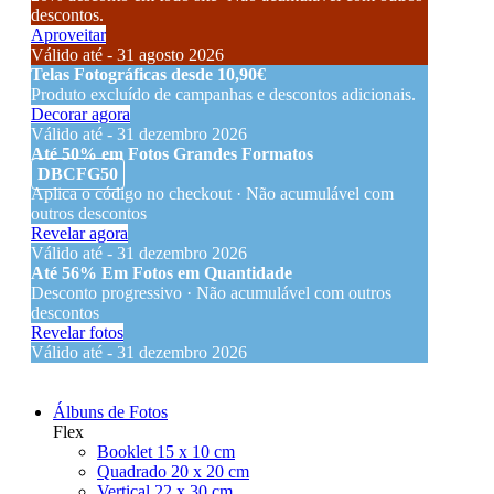
descontos.
Aproveitar
Válido até - 31 agosto 2026
Telas Fotográficas desde 10,90€
Produto excluído de campanhas e descontos adicionais.
Decorar agora
Válido até - 31 dezembro 2026
Até 50% em Fotos Grandes Formatos
DBCFG50
Aplica o código no checkout · Não acumulável com
outros descontos
Revelar agora
Válido até - 31 dezembro 2026
Até 56% Em Fotos em Quantidade
Desconto progressivo · Não acumulável com outros
descontos
Revelar fotos
Válido até - 31 dezembro 2026
Álbuns de Fotos
Flex
Booklet 15 x 10 cm
Quadrado 20 x 20 cm
Vertical 22 x 30 cm