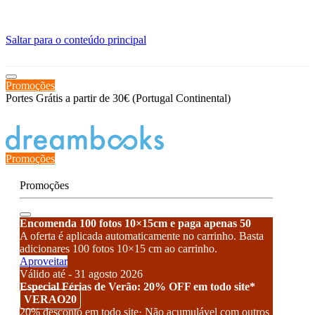
≡
Saltar para o conteúdo principal
Promoções
Portes Grátis a partir de 30€ (Portugal Continental)
Estado de encomenda
Promoções
Promoções
Encomenda 100 fotos 10×15cm e paga apenas 50
A oferta é aplicada automaticamente no carrinho. Basta
adicionares 100 fotos 10×15 cm ao carrinho.
Aproveitar
Válido até - 31 agosto 2026
Especial Férias de Verão: 20% OFF em todo site*
VERAO20
20% desconto em todo site· Não acumulável com outros