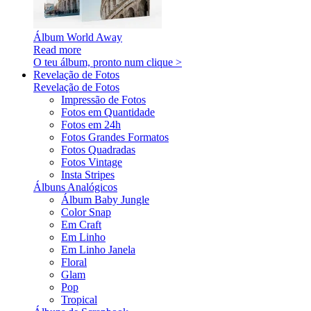
Álbum World Away
Read more
O teu álbum, pronto num clique >
Revelação de Fotos
Revelação de Fotos
Impressão de Fotos
Fotos em Quantidade
Fotos em 24h
Fotos Grandes Formatos
Fotos Quadradas
Fotos Vintage
Insta Stripes
Álbuns Analógicos
Álbum Baby Jungle
Color Snap
Em Craft
Em Linho
Em Linho Janela
Floral
Glam
Pop
Tropical